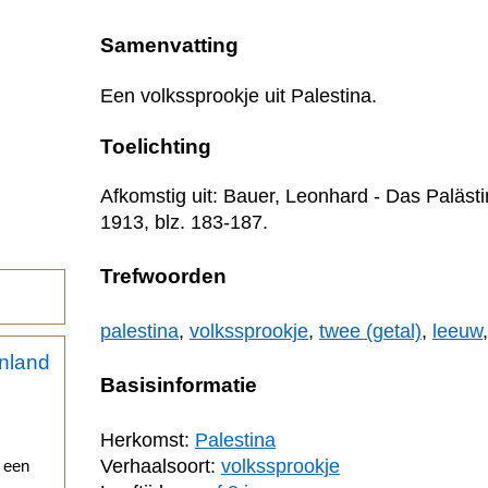
Samenvatting
Een volkssprookje uit Palestina.
Toelichting
Afkomstig uit: Bauer, Leonhard - Das Palästi
1913, blz. 183-187.
Trefwoorden
palestina
,
volkssprookje
,
twee (getal)
,
leeuw
Basisinformatie
Herkomst:
Palestina
Verhaalsoort:
volkssprookje
r een