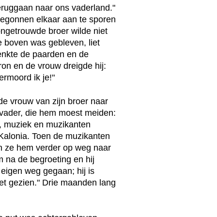
eruggaan naar ons vaderland."
egonnen elkaar aan te sporen
ongetrouwde broer wilde niet
e boven was gebleven, liet
renkte de paarden en de
bron en de vrouw dreigde hij:
ermoord ik je!"
de vrouw van zijn broer naar
 vader, die hem moest meiden:
s, muziek en muzikanten
Kalonia. Toen de muzikanten
n ze hem verder op weg naar
m na de begroeting en hij
 eigen weg gegaan; hij is
iet gezien." Drie maanden lang