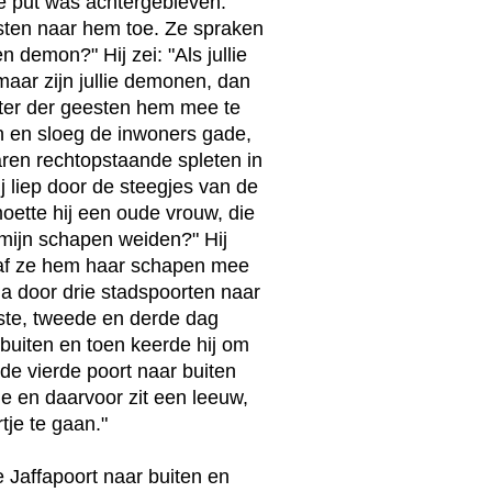
e put was achtergebleven.
sten naar hem toe. Ze spraken
 demon?" Hij zei: "Als jullie
maar zijn jullie demonen, dan
ter der geesten hem mee te
 en sloeg de inwoners gade,
ren rechtopstaande spleten in
j liep door de steegjes van de
oette hij een oude vrouw, die
 mijn schapen weiden?" Hij
 gaf ze hem haar schapen mee
Ga door drie stadspoorten naar
rste, tweede en derde dag
 buiten en toen keerde hij om
de vierde poort naar buiten
e en daarvoor zit een leeuw,
tje te gaan."
Jaffapoort naar buiten en