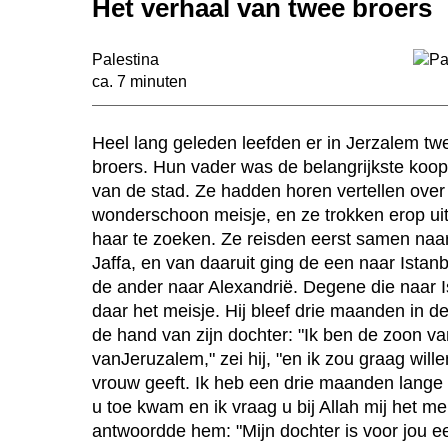
Het verhaal van twee broers
Palestina
ca. 7 minuten
n
Heel lang geleden leefden er in Jerzalem tw
broers. Hun vader was de belangrijkste ko
van de stad. Ze hadden horen vertellen over
wonderschoon meisje, en ze trokken erop ui
haar te zoeken. Ze reisden eerst samen naa
Jaffa, en van daaruit ging de een naar Istan
de ander naar Alexandrië. Degene die naar 
daar het meisje. Hij bleef drie maanden in 
de hand van zijn dochter: "Ik ben de zoon v
vanJeruzalem," zei hij, "en ik zou graag wille
vrouw geeft. Ik heb een drie maanden lange 
u toe kwam en ik vraag u bij Allah mij het me
antwoordde hem: "Mijn dochter is voor jou e