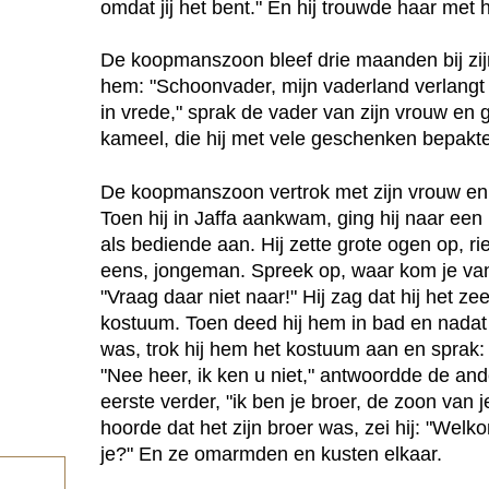
omdat jij het bent." En hij trouwde haar met
De koopmanszoon bleef drie maanden bij zij
hem: "Schoonvader, mijn vaderland verlangt 
in vrede," sprak de vader van zijn vrouw en
kameel, die hij met vele geschenken bepakte
De koopmanszoon vertrok met zijn vrouw en 
Toen hij in Jaffa aankwam, ging hij naar een 
als bediende aan. Hij zette grote ogen op, r
eens, jongeman. Spreek op, waar kom je va
"Vraag daar niet naar!" Hij zag dat hij het 
kostuum. Toen deed hij hem in bad en nadat
was, trok hij hem het kostuum aan en sprak: 
"Nee heer, ik ken u niet," antwoordde de and
eerste verder, "ik ben je broer, de zoon van
hoorde dat het zijn broer was, zei hij: "Welk
je?" En ze omarmden en kusten elkaar.