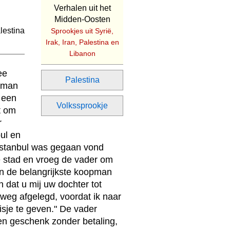
Verhalen uit het
Midden-Oosten
Sprookjes uit Syrië,
Irak, Iran, Palestina en
Libanon
ee
Palestina
opman
 een
Volkssprookje
t om
r
bul en
Istanbul was gegaan vond
de stad en vroeg de vader om
an de belangrijkste koopman
n dat u mij uw dochter tot
weg afgelegd, voordat ik naar
isje te geven." De vader
en geschenk zonder betaling,