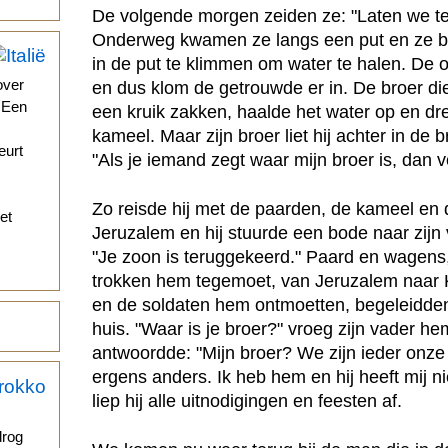
De volgende morgen zeiden ze: "Laten we t
Onderweg kwamen ze langs een put en ze b
in de put te klimmen om water te halen. De 
over
en dus klom de getrouwde er in. De broer di
. Een
een kruik zakken, haalde het water op en d
kameel. Maar zijn broer liet hij achter in de 
eurt
"Als je iemand zegt waar mijn broer is, dan v
Zo reisde hij met de paarden, de kameel en 
et
Jeruzalem en hij stuurde een bode naar zijn
"Je zoon is teruggekeerd." Paard en wagen
trokken hem tegemoet, van Jeruzalem naar 
en de soldaten hem ontmoetten, begeleidde
huis. "Waar is je broer?" vroeg zijn vader he
antwoordde: "Mijn broer? We zijn ieder onze
ergens anders. Ik heb hem en hij heeft mij n
liep hij alle uitnodigingen en feesten af.
drog