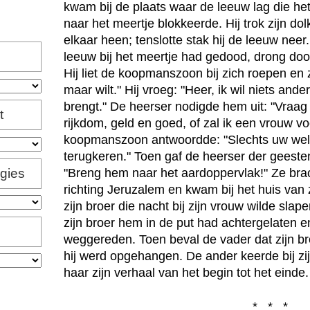
kwam bij de plaats waar de leeuw lag die h
naar het meertje blokkeerde. Hij trok zijn dol
elkaar heen; tenslotte stak hij de leeuw neer
leeuw bij het meertje had gedood, drong doo
Hij liet de koopmanszoon bij zich roepen en 
maar wilt." Hij vroeg: "Heer, ik wil niets and
brengt." De heerser nodigde hem uit: "Vraag 
t
rijkdom, geld en goed, of zal ik een vrouw v
koopmanszoon antwoordde: "Slechts uw welzij
terugkeren." Toen gaf de heerser der geeste
igies
"Breng hem naar het aardoppervlak!" Ze brac
richting Jeruzalem en kwam bij het huis van z
zijn broer die nacht bij zijn vrouw wilde slape
zijn broer hem in de put had achtergelaten 
weggereden. Toen beval de vader dat zijn 
hij werd opgehangen. De ander keerde bij zij
haar zijn verhaal van het begin tot het einde.
* * *