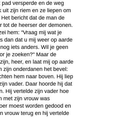
et pad versperde en de weg
k uit zijn riem en ze liepen om
. Het bericht dat de man de
r tot de heerser der demonen.
zei hem: "Vraag mij wat je
ers dan dat u mij weer op aarde
nog iets anders. Wil je geen
oor je zoeken?" Maar de
n, heer, en laat mij op aarde
n zijn onderdanen het bevel:
hten hem naar boven. Hij liep
ijn vader. Daar hoorde hij dat
n. Hij vertelde zijn vader hoe
en met zijn vrouw was
broer moest worden gedood en
n vrouw terug en hij vertelde