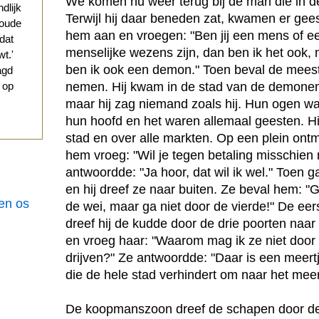
We komen nu weer terug bij de man die in d
ndlijk
Terwijl hij daar beneden zat, kwamen er gee
 oude
hem aan en vroegen: "Ben jij een mens of een
 dat
menselijke wezens zijn, dan ben ik het ook, 
t.'
ben ik ook een demon." Toen beval de mees
agd
nemen. Hij kwam in de stad van de demonen
g op
maar hij zag niemand zoals hij. Hun ogen wa
hun hoofd en het waren allemaal geesten. Hi
stad en over alle markten. Op een plein ontm
hem vroeg: "Wil je tegen betaling misschien
antwoordde: "Ja hoor, dat wil ik wel." Toen
en hij dreef ze naar buiten. Ze beval hem: "
een os
de wei, maar ga niet door de vierde!" De ee
dreef hij de kudde door de drie poorten naar
en vroeg haar: "Waarom mag ik ze niet door 
drijven?" Ze antwoordde: "Daar is een meertj
die de hele stad verhindert om naar het meer
De koopmanszoon dreef de schapen door de 