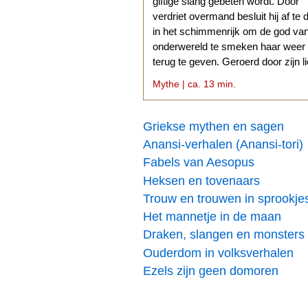
giftige slang gebeten wordt. Door
verdriet overmand besluit hij af te 
in het schimmenrijk om de god va
onderwereld te smeken haar weer
terug te geven. Geroerd door zijn l
stemt Hades daarmee in.
Mythe | ca. 13 min.
Griekse mythen en sagen
Anansi-verhalen (Anansi-tori)
Fabels van Aesopus
Heksen en tovenaars
Trouw en trouwen in sprookje
Het mannetje in de maan
Draken, slangen en monsters
Ouderdom in volksverhalen
Ezels zijn geen domoren