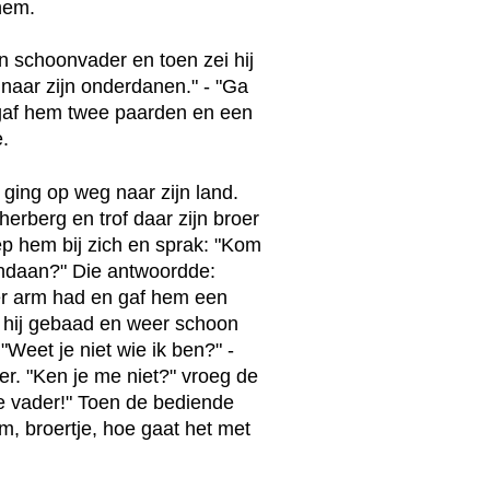
 hem.
n schoonvader en toen zei hij
naar zijn onderdanen." - "Ga
 gaf hem twee paarden en een
.
ging op weg naar zijn land.
herberg en trof daar zijn broer
iep hem bij zich en sprak: "Kom
ndaan?" Die antwoordde:
zeer arm had en gaf hem een
 hij gebaad en weer schoon
"Weet je niet wie ik ben?" -
er. "Ken je me niet?" vroeg de
 je vader!" Toen de bediende
om, broertje, hoe gaat het met