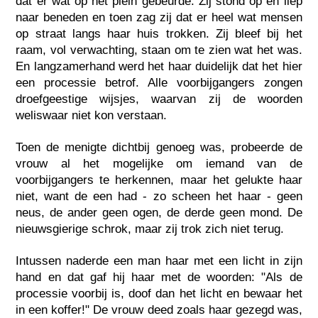
dat er wat op het plein gebeurde. Zij stond op en liep
naar beneden en toen zag zij dat er heel wat mensen
op straat langs haar huis trokken. Zij bleef bij het
raam, vol verwachting, staan om te zien wat het was.
En langzamerhand werd het haar duidelijk dat het hier
een processie betrof. Alle voorbijgangers zongen
droefgeestige wijsjes, waarvan zij de woorden
weliswaar niet kon verstaan.
Toen de menigte dichtbij genoeg was, probeerde de
vrouw al het mogelijke om iemand van de
voorbijgangers te herkennen, maar het gelukte haar
niet, want de een had - zo scheen het haar - geen
neus, de ander geen ogen, de derde geen mond. De
nieuwsgierige schrok, maar zij trok zich niet terug.
Intussen naderde een man haar met een licht in zijn
hand en dat gaf hij haar met de woorden: "Als de
processie voorbij is, doof dan het licht en bewaar het
in een koffer!" De vrouw deed zoals haar gezegd was,