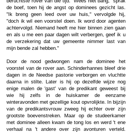
beruchtste rover van die tijd. "Wees niet bang," sprak
de boef, toen hij de angst op dominees gezicht las.
"Ik breng geen leed over uw huis," vervolgde hij,
"doch ik wil een voorstel doen. Ik word door agenten
achtervolgd. Niemand heeft me hier binnen zien gaan
en als u me een paar dagen wilt verbergen, geef ik u
de verzekering dat uw gemeente nimmer last van
mijn bende zal hebben."
Door de nood gedwongen nam de dominee het
voorstel van de rover aan. Schinderhannes bleef drie
dagen in de Needse pastorie verborgen en vluchtte
daarna in stilte. Later is hij op dezelfde wijze nog
enige malen de 'gast' van de predikant geweest bij
wie hij zelfs in de huiskamer de eenzame
winteravonden met gezellige kout opvrolijkte. In bijzijn
van de predikantsvrouw zweeg hij echter over zijn
grootste boevenstreken. Maar op de studeerkamer
met dominee alleen kwam de tong los en werd 't ene
verhaal na 't andere over zijn avonturen verteld.