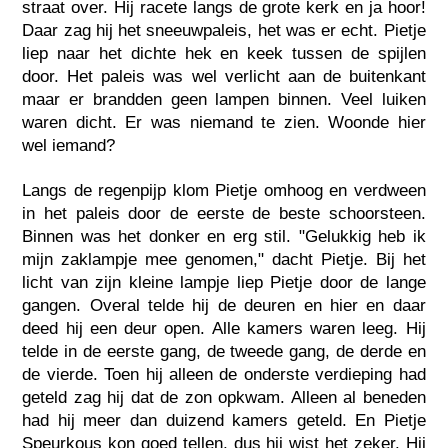
straat over. Hij racete langs de grote kerk en ja hoor!
Daar zag hij het sneeuwpaleis, het was er echt. Pietje
liep naar het dichte hek en keek tussen de spijlen
door. Het paleis was wel verlicht aan de buitenkant
maar er brandden geen lampen binnen. Veel luiken
waren dicht. Er was niemand te zien. Woonde hier
wel iemand?
Langs de regenpijp klom Pietje omhoog en verdween
in het paleis door de eerste de beste schoorsteen.
Binnen was het donker en erg stil. "Gelukkig heb ik
mijn zaklampje mee genomen," dacht Pietje. Bij het
licht van zijn kleine lampje liep Pietje door de lange
gangen. Overal telde hij de deuren en hier en daar
deed hij een deur open. Alle kamers waren leeg. Hij
telde in de eerste gang, de tweede gang, de derde en
de vierde. Toen hij alleen de onderste verdieping had
geteld zag hij dat de zon opkwam. Alleen al beneden
had hij meer dan duizend kamers geteld. En Pietje
Speurkous kon goed tellen, dus hij wist het zeker. Hij