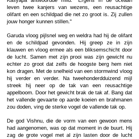
Kasyapa antwoordde mild: "Ergens in de oceaan
leven twee kanjers van wezens, een reusachtige
olifant en een schildpad die net zo groot is. Zij zullen
jouw honger kunnen stillen."
Garuda vloog pijlsnel weg en weldra had hij de olifant
en de schildpad gevonden. Hij greep ze in zijn
klauwen en vloog ermee als een bliksemschicht door
de lucht. Samen met zijn prooi was zijn gewicht nu
echter zo groot dat zelfs de hoogste berg hem niet
kon dragen. Met de snelheid van een stormwind vloog
hij verder en verder. Na tweehonderdduizend mijl
streek hij neer op de tak van een reusachtige
appelboom. Door het gewicht brak de tak af. Bang dat
het vallende gevaarte op aarde koeien en brahmanen
zou doden, ving de sterke vogel de vallende tak op.
De god Vishnu, die de vorm van een gewoon mens
had aangenomen, was op dat moment in de buurt. Hij
zag de grote vogel met al zijn lasten door de lucht