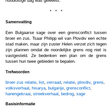
noodlottige dag was geweest.
* * *
Samenvatting
Een Bulgaarse sage over een grensconflict tussen
broer en zus. Tsaar Philipp wil van Plovdiv een echte
stad maken, maar zijn zuster Helen verzet zich tegen
zijn plannen omdat de noordelijke grens nog niet is
vastgesteld. Ze bedenken een plan om de grens
tussen hun twee gebieden te bepalen.
Trefwoorden
broer-zus relatie
,
list
,
verraad
,
relatie
,
plovdiv
,
grens
,
volksverhaal
,
hisarya
,
bulgarije
,
grensconflict
,
hanengekraai
,
streekverhaal
,
bedrog
,
sage
Basisinformatie