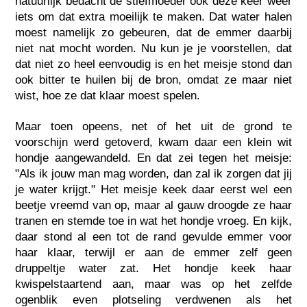
natuurlijk bedacht de stiefmoeder ook deze keer weer
iets om dat extra moeilijk te maken. Dat water halen
moest namelijk zo gebeuren, dat de emmer daarbij
niet nat mocht worden. Nu kun je je voorstellen, dat
dat niet zo heel eenvoudig is en het meisje stond dan
ook bitter te huilen bij de bron, omdat ze maar niet
wist, hoe ze dat klaar moest spelen.
Maar toen opeens, net of het uit de grond te
voorschijn werd getoverd, kwam daar een klein wit
hondje aangewandeld. En dat zei tegen het meisje:
"Als ik jouw man mag worden, dan zal ik zorgen dat jij
je water krijgt." Het meisje keek daar eerst wel een
beetje vreemd van op, maar al gauw droogde ze haar
tranen en stemde toe in wat het hondje vroeg. En kijk,
daar stond al een tot de rand gevulde emmer voor
haar klaar, terwijl er aan de emmer zelf geen
druppeltje water zat. Het hondje keek haar
kwispelstaartend aan, maar was op het zelfde
ogenblik even plotseling verdwenen als het