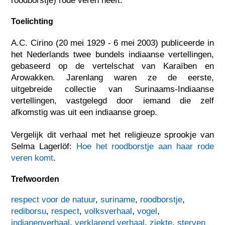
roodborstje) rode veren heeft.
Toelichting
A.C. Cirino (20 mei 1929 - 6 mei 2003) publiceerde in
het Nederlands twee bundels indiaanse vertellingen,
gebaseerd op de vertelschat van Karaïben en
Arowakken. Jarenlang waren ze de eerste,
uitgebreide collectie van Surinaams-Indiaanse
vertellingen, vastgelegd door iemand die zelf
afkomstig was uit een indiaanse groep.
Vergelijk dit verhaal met het religieuze sprookje van
Selma Lagerlöf:
Hoe het roodborstje aan haar rode
veren komt
.
Trefwoorden
respect voor de natuur
,
suriname
,
roodborstje
,
rediborsu
,
respect
,
volksverhaal
,
vogel
,
indianenverhaal
,
verklarend verhaal
,
ziekte
,
sterven