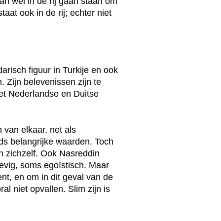
n wel in de rij gaan staan om
aat ook in de rij; echter niet
arisch figuur in Turkije en ook
 Zijn belevenissen zijn te
 het Nederlandse en Duitse
 van elkaar, net als
ds belangrijke waarden. Toch
n zichzelf. Ook Nasreddin
evig, soms egoïstisch. Maar
ent, en om in dit geval van de
ral niet opvallen. Slim zijn is