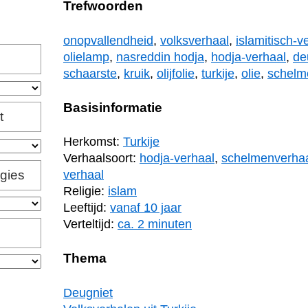
Trefwoorden
onopvallendheid
,
volksverhaal
,
islamitisch-v
olielamp
,
nasreddin hodja
,
hodja-verhaal
,
de
schaarste
,
kruik
,
olijfolie
,
turkije
,
olie
,
schelm
Basisinformatie
t
Herkomst:
Turkije
Verhaalsoort:
hodja-verhaal
,
schelmenverha
igies
verhaal
Religie:
islam
Leeftijd:
vanaf 10 jaar
Verteltijd:
ca. 2 minuten
Thema
Deugniet