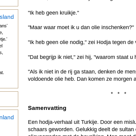
"Ik heb geen kruikje."
ans'
"Maar waar moet ik u dan olie inschenken?"
e,
je.'
"Ik heb geen olie nodig," zei Hodja tegen d
el
s,
"Dat begrijp ik niet," zei hij, "waarom staat u 
"Als ik niet in de rij ga staan, denken de men
t.
voldoende olie heb. Dan komen ze morgen all
* * *
Samenvatting
Een hodja-verhaal uit Turkije. Door een misluk
schaars geworden. Gelukkig deelt de sultan 