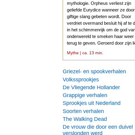
mythologie. Orpheus verliest zijn
geliefde Eurydice wanneer ze doo
giftige slang gebeten wordt. Door
verdriet overmand besluit hij af te 
in het schimmenrijk om de god va
onderwereld te smeken haar weer
terug te geven. Geroerd door zijn l
stemt Hades daarmee in.
Mythe | ca. 13 min.
Griezel- en spookverhalen
Volkssprookjes
De Vliegende Hollander
Grappige verhalen
Sprookjes uit Nederland
Soorten verhalen
The Walking Dead
De vrouw die door een duivel
verslonden werd