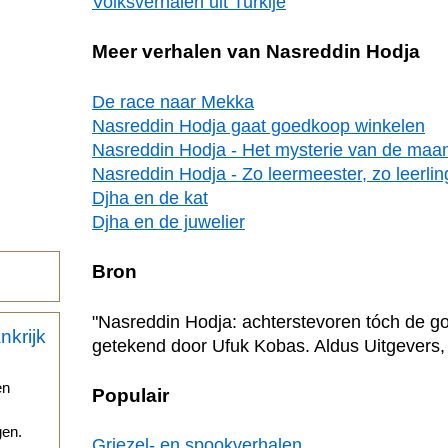
Volksverhalen uit Turkije
Meer verhalen van Nasreddin Hodja
De race naar Mekka
Nasreddin Hodja gaat goedkoop winkelen
Nasreddin Hodja - Het mysterie van de maa
Nasreddin Hodja - Zo leermeester, zo leerlin
Djha en de kat
Djha en de juwelier
Bron
"Nasreddin Hodja: achterstevoren tóch de go
getekend door Ufuk Kobas. Aldus Uitgevers,
en
Populair
gen.
Griezel- en spookverhalen