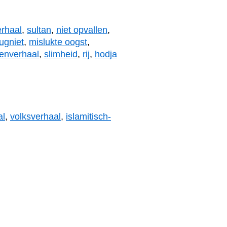
erhaal
,
sultan
,
niet opvallen
,
ugniet
,
mislukte oogst
,
enverhaal
,
slimheid
,
rij
,
hodja
al
,
volksverhaal
,
islamitisch-