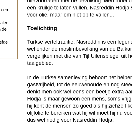
olievoorraden met de bevolking. Men moet da
een kruikje te laten vullen. Nasreddin Hodja st
r een
voor olie, maar om niet op te vallen...
dalen
Toelichting
n de
Turkse verteltraditie. Nasreddin is een legend
iefde
wel onder de moslimbevolking van de Balkan.
vergelijken met die van Tijl Uilenspiegel uit
taalgebied.
In de Turkse samenleving behoort het helpen
gastvrijheid, tot de eeuwenoude en nog stee
denkt men ook wel eens een beetje extra aa
Hodja is maar gewoon een mens, soms vrijg
hij kent de mensen zo goed als hij zichzelf k
olijfolie te bereiken wat hij wil moet hij nu voo
dus wel nodig voor Nasreddin Hodja.