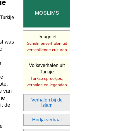
ie
MOSLIMS
Deugniet
st was
Schelmenverhalen uit
e
verschillende culturen
en
Volksverhalen uit
Turkije
de
Turkse sprookjes,
ote,
verhalen en legenden
e van
ine
Verhalen bij de
it de
Islam
Hodja-verhaal
te