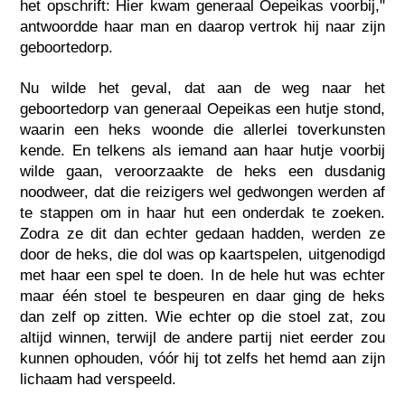
het opschrift: Hier kwam generaal Oepeikas voorbij,"
antwoordde haar man en daarop vertrok hij naar zijn
geboortedorp.
Nu wilde het geval, dat aan de weg naar het
geboortedorp van generaal Oepeikas een hutje stond,
waarin een heks woonde die allerlei toverkunsten
kende. En telkens als iemand aan haar hutje voorbij
wilde gaan, veroorzaakte de heks een dusdanig
noodweer, dat die reizigers wel gedwongen werden af
te stappen om in haar hut een onderdak te zoeken.
Zodra ze dit dan echter gedaan hadden, werden ze
door de heks, die dol was op kaartspelen, uitgenodigd
met haar een spel te doen. In de hele hut was echter
maar één stoel te bespeuren en daar ging de heks
dan zelf op zitten. Wie echter op die stoel zat, zou
altijd winnen, terwijl de andere partij niet eerder zou
kunnen ophouden, vóór hij tot zelfs het hemd aan zijn
lichaam had verspeeld.