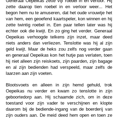
Generaal Oepeikas zette vijf roebel in en verloor. Hij
zette daarop tien roebel in en verloor weer... Het
begon hem nu te amuseren, dat het oude vrouwtje het
van hem, een geoefend kaartspeler, kon winnen en hij
zette twintig roebel in. Een paar tellen later was hij
echter ook die kwijt. En zo ging het verder. Generaal
Oepeikas verhoogde telkens zijn inzet, maar deed
niets anders dan verliezen. Tenslotte was hij al zijn
geld kwijt. Maar de heks zou zelfs nog verder gaan
en generaal Oepeikas kon het hutje pas verlaten, toen
hij niet alleen zijn reiskoets, zijn paarden, zijn bagage
en al zijn bedienden had verspeeld, maar zelfs de
laarzen aan zijn voeten.
Blootsvoets en alleen in zijn hemd gehuld, trok
Oepeikas nu verder en kwam zo tenslotte in zijn
geboortedorp aan. Hij schaamde zich, om in deze
toestand voor zijn vader te verschijnen en klopte
daarom bij de bediende-ingang van de boerderij van
zijn ouders aan. De meid deed hem open en toen ze