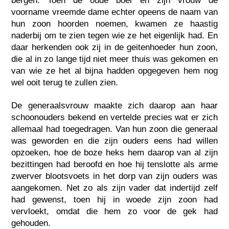
bergen. Toen de oude boer en zijn vrouw de
voorname vreemde dame echter opeens de naam van
hun zoon hoorden noemen, kwamen ze haastig
naderbij om te zien tegen wie ze het eigenlijk had. En
daar herkenden ook zij in de geitenhoeder hun zoon,
die al in zo lange tijd niet meer thuis was gekomen en
van wie ze het al bijna hadden opgegeven hem nog
wel ooit terug te zullen zien.
De generaalsvrouw maakte zich daarop aan haar
schoonouders bekend en vertelde precies wat er zich
allemaal had toegedragen. Van hun zoon die generaal
was geworden en die zijn ouders eens had willen
opzoeken, hoe de boze heks hem daarop van al zijn
bezittingen had beroofd en hoe hij tenslotte als arme
zwerver blootsvoets in het dorp van zijn ouders was
aangekomen. Net zo als zijn vader dat indertijd zelf
had gewenst, toen hij in woede zijn zoon had
vervloekt, omdat die hem zo voor de gek had
gehouden.