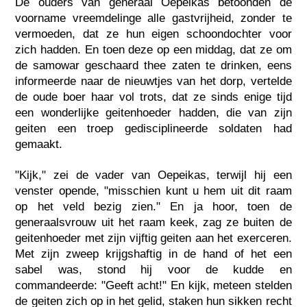
De ouders van generaal Oepeikas betoonden de
voorname vreemdelinge alle gastvrijheid, zonder te
vermoeden, dat ze hun eigen schoondochter voor
zich hadden. En toen deze op een middag, dat ze om
de samowar geschaard thee zaten te drinken, eens
informeerde naar de nieuwtjes van het dorp, vertelde
de oude boer haar vol trots, dat ze sinds enige tijd
een wonderlijke geitenhoeder hadden, die van zijn
geiten een troep gedisciplineerde soldaten had
gemaakt.
"Kijk," zei de vader van Oepeikas, terwijl hij een
venster opende, "misschien kunt u hem uit dit raam
op het veld bezig zien." En ja hoor, toen de
generaalsvrouw uit het raam keek, zag ze buiten de
geitenhoeder met zijn vijftig geiten aan het exerceren.
Met zijn zweep krijgshaftig in de hand of het een
sabel was, stond hij voor de kudde en
commandeerde: "Geeft acht!" En kijk, meteen stelden
de geiten zich op in het gelid, staken hun sikken recht