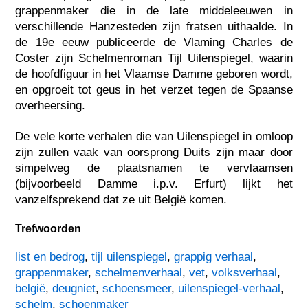
grappenmaker die in de late middeleeuwen in
verschillende Hanzesteden zijn fratsen uithaalde. In
de 19e eeuw publiceerde de Vlaming Charles de
Coster zijn Schelmenroman Tijl Uilenspiegel, waarin
de hoofdfiguur in het Vlaamse Damme geboren wordt,
en opgroeit tot geus in het verzet tegen de Spaanse
overheersing.
De vele korte verhalen die van Uilenspiegel in omloop
zijn zullen vaak van oorsprong Duits zijn maar door
simpelweg de plaatsnamen te vervlaamsen
(bijvoorbeeld Damme i.p.v. Erfurt) lijkt het
vanzelfsprekend dat ze uit België komen.
Trefwoorden
list en bedrog
,
tijl uilenspiegel
,
grappig verhaal
,
grappenmaker
,
schelmenverhaal
,
vet
,
volksverhaal
,
belgië
,
deugniet
,
schoensmeer
,
uilenspiegel-verhaal
,
schelm
,
schoenmaker