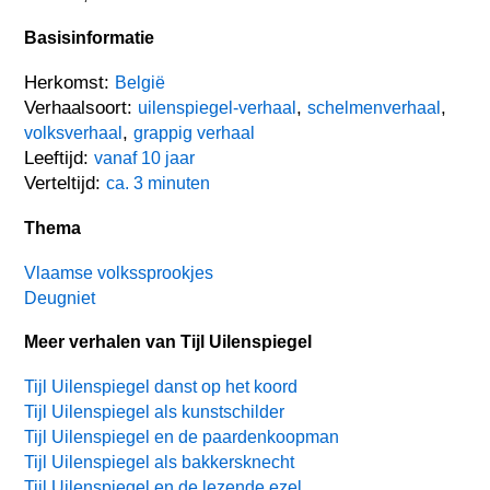
Basisinformatie
Herkomst:
België
Verhaalsoort:
,
,
uilenspiegel-verhaal
schelmenverhaal
,
volksverhaal
grappig verhaal
Leeftijd:
vanaf 10 jaar
Verteltijd:
ca. 3 minuten
Thema
Vlaamse volkssprookjes
Deugniet
Meer verhalen van Tijl Uilenspiegel
Tijl Uilenspiegel danst op het koord
Tijl Uilenspiegel als kunstschilder
Tijl Uilenspiegel en de paardenkoopman
Tijl Uilenspiegel als bakkersknecht
Tijl Uilenspiegel en de lezende ezel