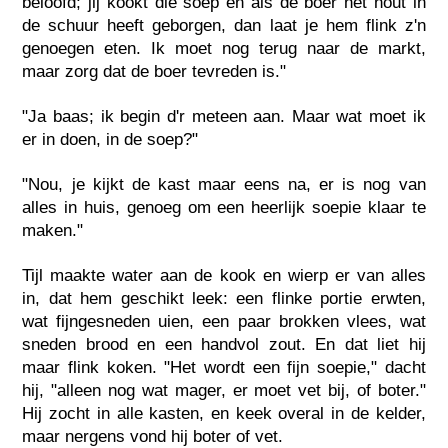
beloofd; jij kookt die soep en als de boer het hout in
de schuur heeft geborgen, dan laat je hem flink z'n
genoegen eten. Ik moet nog terug naar de markt,
maar zorg dat de boer tevreden is."
"Ja baas; ik begin d'r meteen aan. Maar wat moet ik
er in doen, in de soep?"
"Nou, je kijkt de kast maar eens na, er is nog van
alles in huis, genoeg om een heerlijk soepie klaar te
maken."
Tijl maakte water aan de kook en wierp er van alles
in, dat hem geschikt leek: een flinke portie erwten,
wat fijngesneden uien, een paar brokken vlees, wat
sneden brood en een handvol zout. En dat liet hij
maar flink koken. "Het wordt een fijn soepie," dacht
hij, "alleen nog wat mager, er moet vet bij, of boter."
Hij zocht in alle kasten, en keek overal in de kelder,
maar nergens vond hij boter of vet.