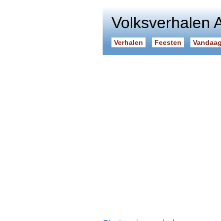
Volksverhalen 
Verhalen
Feesten
Vandaag