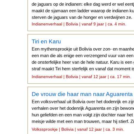
de jaguars op de indianen: elke dag werd er wel eentj
maakt de sjamaan een ladder waarop de indianen kun
sterven de jaguars van de honger en verdwijnen ze.
Indianenverhaal | Bolivia | vanaf 9 jaar | ca. 4 min.
Tiri en Karu
Een mythensprookje uit Bolivia over zon- en maanheld
een man die als enige een verzengend vuur van een b
de onsterfelijke heer van de hele natuur. Karu is een
straf maakt Tiri hem sterfelijk en vanaf dat moment i
sterfelijk.
Indianenverhaal | Bolivia | vanaf 12 jaar | ca. 17 min.
De vrouw die haar man naar Aguarenta
Een volksverhaal uit Bolivia over het dodenrijk en z
verhalen over het dodenrijk Aguarenta en zijn bewo
hun geliefden en een man volgt zijn dochter naar het 
meisje wilde met een man trouwen, maar hij stierf. Z
gehouden.
Volkssprookje | Bolivia | vanaf 12 jaar | ca. 3 min.