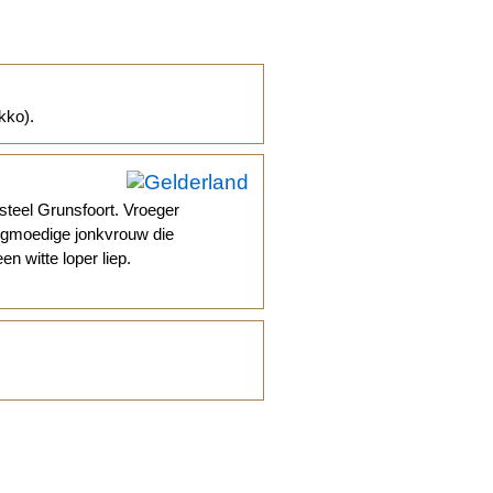
kko).
teel Grunsfoort. Vroeger
ogmoedige jonkvrouw die
en witte loper liep.