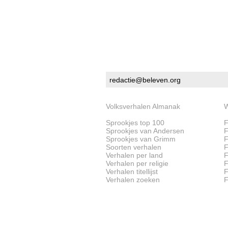
redactie@beleven.org
Volksverhalen Almanak
W
Sprookjes top 100
F
Sprookjes van Andersen
F
Sprookjes van Grimm
F
Soorten verhalen
F
Verhalen per land
F
Verhalen per religie
F
Verhalen titellijst
F
Verhalen zoeken
F