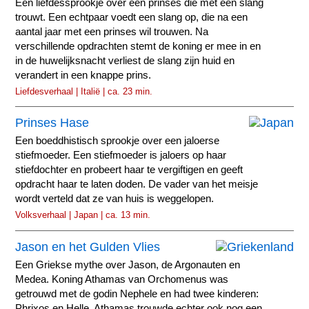
Een liefdessprookje over een prinses die met een slang
trouwt. Een echtpaar voedt een slang op, die na een
aantal jaar met een prinses wil trouwen. Na
verschillende opdrachten stemt de koning er mee in en
in de huwelijksnacht verliest de slang zijn huid en
verandert in een knappe prins.
Liefdesverhaal | Italië | ca. 23 min.
Prinses Hase
Een boeddhistisch sprookje over een jaloerse
stiefmoeder. Een stiefmoeder is jaloers op haar
stiefdochter en probeert haar te vergiftigen en geeft
opdracht haar te laten doden. De vader van het meisje
wordt verteld dat ze van huis is weggelopen.
Volksverhaal | Japan | ca. 13 min.
Jason en het Gulden Vlies
Een Griekse mythe over Jason, de Argonauten en
Medea. Koning Athamas van Orchomenus was
getrouwd met de godin Nephele en had twee kinderen:
Phrixos en Helle. Athamas trouwde echter ook nog een