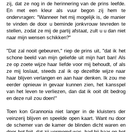
zij, dat ze nog in de herinnering van de prins leefde.
En met een kleur als vuur begon zij hem te
ondervragen: "Wanneer het mij mogelijk is, de manier
te vinden de door u beminde jonkvrouw tevreden te
stellen, zodat ze mij de partij afstaat, zult u u dan niet
naar mijn wensen schikken?"
"Dat zal nooit gebeuren," riep de prins uit, "dat ik het
schone beeld van mijn geliefde uit mijn hart ban! Als
ze op zoete wijze haar liefde voor mij behoudt, of als
ze mij loslaat, steeds zal ik op dezelfde wijze naar
haar blijven verlangen en aan haar denken. Ik zou me
eerder opnieuw in gevaar kunnen zien, het kansspel
van het leven te verliezen, dan dat ik ooit dit bedrog
en deze ruil zou doen!"
Toen kon Grannonia niet langer in de kluisters der
veinzerij blijven en speelde open kaart. Want nu door
de schemer van de kamer de blinden dicht waren en
door het feit, dat zij vermomd was, had hij haar op het