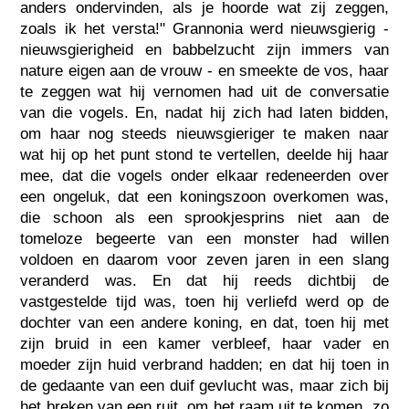
anders ondervinden, als je hoorde wat zij zeggen,
zoals ik het versta!" Grannonia werd nieuwsgierig -
nieuwsgierigheid en babbelzucht zijn immers van
nature eigen aan de vrouw - en smeekte de vos, haar
te zeggen wat hij vernomen had uit de conversatie
van die vogels. En, nadat hij zich had laten bidden,
om haar nog steeds nieuwsgieriger te maken naar
wat hij op het punt stond te vertellen, deelde hij haar
mee, dat die vogels onder elkaar redeneerden over
een ongeluk, dat een koningszoon overkomen was,
die schoon als een sprookjesprins niet aan de
tomeloze begeerte van een monster had willen
voldoen en daarom voor zeven jaren in een slang
veranderd was. En dat hij reeds dichtbij de
vastgestelde tijd was, toen hij verliefd werd op de
dochter van een andere koning, en dat, toen hij met
zijn bruid in een kamer verbleef, haar vader en
moeder zijn huid verbrand hadden; en dat hij toen in
de gedaante van een duif gevlucht was, maar zich bij
het breken van een ruit, om het raam uit te komen, zo