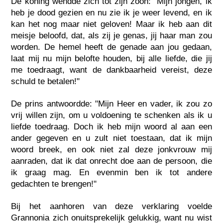
De koning wendde zich tot zijn zoon: "Mijn jongen, ik
heb je dood gezien en nu zie ik je weer levend, en ik
kan het nog maar niet geloven! Maar ik heb aan dit
meisje beloofd, dat, als zij je genas, jij haar man zou
worden. De hemel heeft de genade aan jou gedaan,
laat mij nu mijn belofte houden, bij alle liefde, die jij
me toedraagt, want de dankbaarheid vereist, deze
schuld te betalen!"
De prins antwoordde: "Mijn Heer en vader, ik zou zo
vrij willen zijn, om u voldoening te schenken als ik u
liefde toedraag. Doch ik heb mijn woord al aan een
ander gegeven en u zult niet toestaan, dat ik mijn
woord breek, en ook niet zal deze jonkvrouw mij
aanraden, dat ik dat onrecht doe aan de persoon, die
ik graag mag. En evenmin ben ik tot andere
gedachten te brengen!"
Bij het aanhoren van deze verklaring voelde
Grannonia zich onuitsprekelijk gelukkig, want nu wist