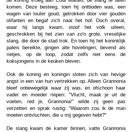
de koning vroeg aan Cola Matteo, de slang te laten
komen. Deze besteeg, toen hij ontboden was, een
wagen van louter goud, getrokken door vier gouden
olifanten en begaf zich naar het hof. Doch overal,
waar hij langs kwam, stoof het volk uiteen,
geschrokken bij het zien van zo'n grote, vreselijke
slang, die door de stad trok. En toen hij het koninklijk
paleis bereikte, gingen alle hovelingen, bevend als
rietjes, op de loop, zodat zelfs niet eens de
koksjongens in de keuken bleven.
Ook de koning en koningin sloten zich van hevige
angst in een van hun vertrekken op. Alleen Grannonia
bleef onbewegelijk waar zij was, en ofschoon haar
vader en moeder riepen: "Vlucht, maak je uit de
voeten, red je, Grannonia!" wilde zij geen pas
verzetten en sprak rustig: "Waarom zou ik de man
moeten ontvluchten, die u mij gegeven hebt?"
De slang kwam de kamer binnen, vatte Grannonia