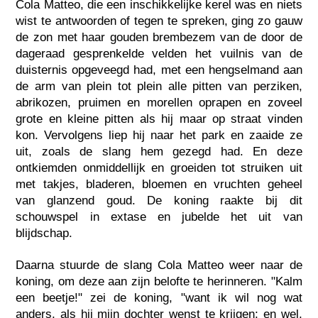
Cola Matteo, die een inschikkelijke kerel was en niets
wist te antwoorden of tegen te spreken, ging zo gauw
de zon met haar gouden brembezem van de door de
dageraad gesprenkelde velden het vuilnis van de
duisternis opgeveegd had, met een hengselmand aan
de arm van plein tot plein alle pitten van perziken,
abrikozen, pruimen en morellen oprapen en zoveel
grote en kleine pitten als hij maar op straat vinden
kon. Vervolgens liep hij naar het park en zaaide ze
uit, zoals de slang hem gezegd had. En deze
ontkiemden onmiddellijk en groeiden tot struiken uit
met takjes, bladeren, bloemen en vruchten geheel
van glanzend goud. De koning raakte bij dit
schouwspel in extase en jubelde het uit van
blijdschap.
Daarna stuurde de slang Cola Matteo weer naar de
koning, om deze aan zijn belofte te herinneren. "Kalm
een beetje!" zei de koning, "want ik wil nog wat
anders, als hij mijn dochter wenst te krijgen; en wel,