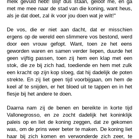
melk gevuld hebt! Blijf dus staan, geloof me, en ga
met me mee naar de stad van die koning, want heus,
als je dat doet, zal ik voor jou doen wat je wilt!"
De vos, die er niet aan dacht, dat er misschien
ergens op de wereld een slimmere vos bestond, werd
door een vrouw gefopt. Want, toen ze het eens
geworden waren en samen verder liepen, duurde het
geen vijftig passen, toen zij hem een klap met een
stok, die ze bij zich had, toediende en hem met zulk
een kracht op zijn kop sloeg, dat hij dadelijk de poten
strekte. En zij liet geen tijd voorbijgaan, om hem de
keel af te snijden, er het bloed uit te tappen en in het
flesje bij het andere te doen.
Daarna nam zij de benen en bereikte in korte tijd
Vallonegrosso, en ze zocht dadelijk het koninklijk
paleis op en liet de koning zeggen, dat ze gekomen
was, om de prins weer beter te maken. De koning liet
haar bij zich komen en verwonderde zich zeer, te