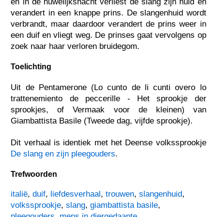
en in de huwelijksnacht verliest de slang zijn huid en
verandert in een knappe prins. De slangenhuid wordt
verbrandt, maar daardoor verandert de prins weer in
een duif en vliegt weg. De prinses gaat vervolgens op
zoek naar haar verloren bruidegom.
Toelichting
Uit de Pentamerone (Lo cunto de li cunti overo lo
trattenemiento de peccerille - Het sprookje der
sprookjes, of Vermaak voor de kleinen) van
Giambattista Basile (Tweede dag, vijfde sprookje).
Dit verhaal is identiek met het Deense volkssprookje
De slang en zijn pleegouders
.
Trefwoorden
italië
,
duif
,
liefdesverhaal
,
trouwen
,
slangenhuid
,
volkssprookje
,
slang
,
giambattista basile
,
pleegouders
,
mens in diergedaante