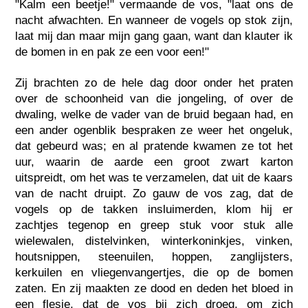
"Kalm een beetje!" vermaande de vos, "laat ons de
nacht afwachten. En wanneer de vogels op stok zijn,
laat mij dan maar mijn gang gaan, want dan klauter ik
de bomen in en pak ze een voor een!"
Zij brachten zo de hele dag door onder het praten
over de schoonheid van die jongeling, of over de
dwaling, welke de vader van de bruid begaan had, en
een ander ogenblik bespraken ze weer het ongeluk,
dat gebeurd was; en al pratende kwamen ze tot het
uur, waarin de aarde een groot zwart karton
uitspreidt, om het was te verzamelen, dat uit de kaars
van de nacht druipt. Zo gauw de vos zag, dat de
vogels op de takken insluimerden, klom hij er
zachtjes tegenop en greep stuk voor stuk alle
wielewalen, distelvinken, winterkoninkjes, vinken,
houtsnippen, steenuilen, hoppen, zanglijsters,
kerkuilen en vliegenvangertjes, die op de bomen
zaten. En zij maakten ze dood en deden het bloed in
een flesje, dat de vos bij zich droeg, om zich