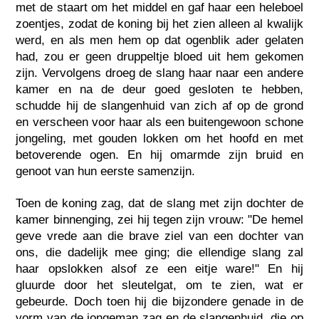
met de staart om het middel en gaf haar een heleboel
zoentjes, zodat de koning bij het zien alleen al kwalijk
werd, en als men hem op dat ogenblik ader gelaten
had, zou er geen druppeltje bloed uit hem gekomen
zijn. Vervolgens droeg de slang haar naar een andere
kamer en na de deur goed gesloten te hebben,
schudde hij de slangenhuid van zich af op de grond
en verscheen voor haar als een buitengewoon schone
jongeling, met gouden lokken om het hoofd en met
betoverende ogen. En hij omarmde zijn bruid en
genoot van hun eerste samenzijn.
Toen de koning zag, dat de slang met zijn dochter de
kamer binnenging, zei hij tegen zijn vrouw: "De hemel
geve vrede aan die brave ziel van een dochter van
ons, die dadelijk mee ging; die ellendige slang zal
haar opslokken alsof ze een eitje ware!" En hij
gluurde door het sleutelgat, om te zien, wat er
gebeurde. Doch toen hij die bijzondere genade in de
vorm van de jongeman zag en de slangenhuid, die op