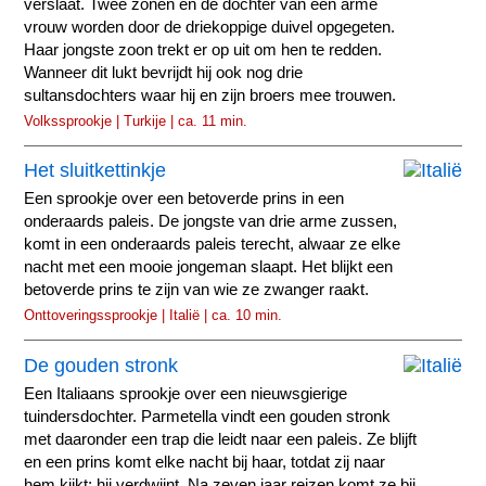
verslaat. Twee zonen en de dochter van een arme
vrouw worden door de driekoppige duivel opgegeten.
Haar jongste zoon trekt er op uit om hen te redden.
Wanneer dit lukt bevrijdt hij ook nog drie
sultansdochters waar hij en zijn broers mee trouwen.
Volkssprookje | Turkije | ca. 11 min.
Het sluitkettinkje
Een sprookje over een betoverde prins in een
onderaards paleis. De jongste van drie arme zussen,
komt in een onderaards paleis terecht, alwaar ze elke
nacht met een mooie jongeman slaapt. Het blijkt een
betoverde prins te zijn van wie ze zwanger raakt.
Onttoveringssprookje | Italië | ca. 10 min.
De gouden stronk
Een Italiaans sprookje over een nieuwsgierige
tuindersdochter. Parmetella vindt een gouden stronk
met daaronder een trap die leidt naar een paleis. Ze blijft
en een prins komt elke nacht bij haar, totdat zij naar
hem kijkt; hij verdwijnt. Na zeven jaar reizen komt ze bij