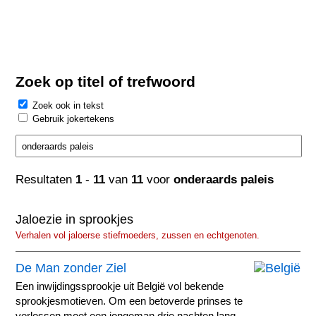
Zoek op titel of trefwoord
Zoek ook in tekst
Gebruik jokertekens
Resultaten
1
-
11
van
11
voor
onderaards paleis
Jaloezie in sprookjes
Verhalen vol jaloerse stiefmoeders, zussen en echtgenoten.
De Man zonder Ziel
Een inwijdingssprookje uit België vol bekende
sprookjesmotieven. Om een betoverde prinses te
verlossen moet een jongeman drie nachten lang