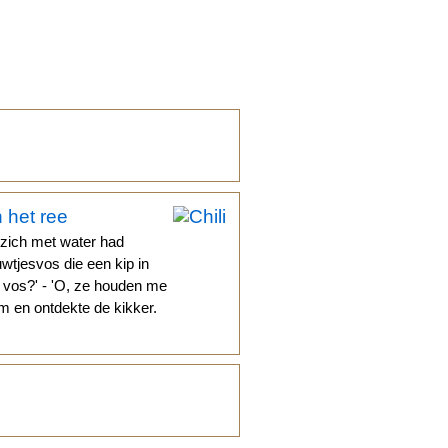
 het ree
 zich met water had
uwtjesvos die een kip in
e vos?' - 'O, ze houden me
om en ontdekte de kikker.