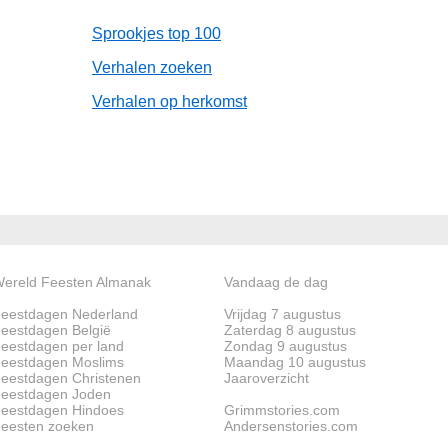
Sprookjes top 100
Verhalen zoeken
Verhalen op herkomst
ereld Feesten Almanak
Vandaag de dag
eestdagen Nederland
Vrijdag 7 augustus
eestdagen België
Zaterdag 8 augustus
eestdagen per land
Zondag 9 augustus
eestdagen Moslims
Maandag 10 augustus
eestdagen Christenen
Jaaroverzicht
eestdagen Joden
eestdagen Hindoes
Grimmstories.com
eesten zoeken
Andersenstories.com