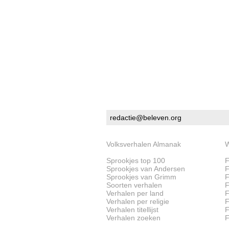
redactie@beleven.org
Volksverhalen Almanak
W
Sprookjes top 100
F
Sprookjes van Andersen
F
Sprookjes van Grimm
F
Soorten verhalen
F
Verhalen per land
F
Verhalen per religie
F
Verhalen titellijst
F
Verhalen zoeken
F