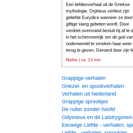
Een liefdesverhaal uit de Griekse
mythologie. Orpheus verliest zijn
geliefde Eurydice wanneer ze doo
giftige slang gebeten wordt. Door
verdriet overmand besluit hij af te 
in het schimmenrijk om de god va
onderwereld te smeken haar weer
terug te geven. Geroerd door zijn l
stemt Hades daarmee in.
Mythe | ca. 13 min.
Grappige verhalen
Griezel- en spookverhalen
Verhalen uit Nederland
Grappige sprookjes
De ruiter zonder hoofd
Odysseus en de Laistrygonen
Eeuwige Liefde - verhalen, sp
Liefde - verhalen, sprookjes