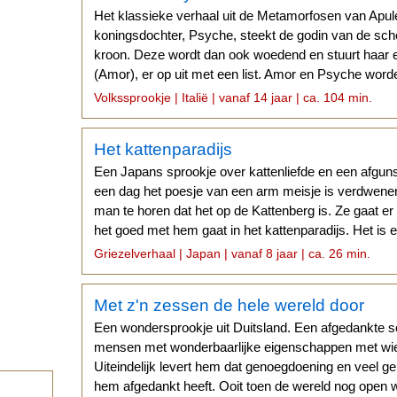
Het klassieke verhaal uit de Metamorfosen van Apu
koningsdochter, Psyche, steekt de godin van de sch
kroon. Deze wordt dan ook woedend en stuurt haar 
(Amor), er op uit met een list. Amor en Psyche worde
elkaar...
Volkssprookje | Italië | vanaf 14 jaar | ca. 104 min.
Het kattenparadijs
Een Japans sprookje over kattenliefde en een afgun
een dag het poesje van een arm meisje is verdwenen,
man te horen dat het op de Kattenberg is. Ze gaat er
het goed met hem gaat in het kattenparadijs. Het is
gevaarlijk...
Griezelverhaal | Japan | vanaf 8 jaar | ca. 26 min.
Met z'n zessen de hele wereld door
Een wondersprookje uit Duitsland. Een afgedankte so
mensen met wonderbaarlijke eigenschappen met wie h
Uiteindelijk levert hem dat genoegdoening en veel ge
hem afgedankt heeft. Ooit toen de wereld nog open 