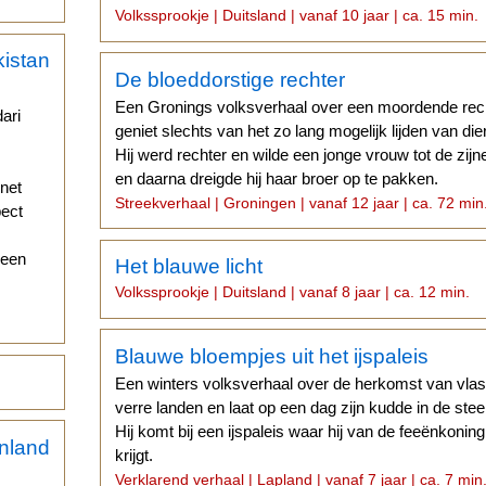
leefde er eens een man...
Volkssprookje | Duitsland | vanaf 10 jaar | ca. 15 min.
De bloeddorstige rechter
Een Gronings volksverhaal over een moordende rec
ari
geniet slechts van het zo lang mogelijk lijden van d
Hij werd rechter en wilde een jonge vrouw tot de zi
en daarna dreigde hij haar broer op te pakken.
 net
Streekverhaal | Groningen | vanaf 12 jaar | ca. 72 min
pect
 een
Het blauwe licht
Volkssprookje | Duitsland | vanaf 8 jaar | ca. 12 min.
Blauwe bloempjes uit het ijspaleis
Een winters volksverhaal over de herkomst van vla
verre landen en laat op een dag zijn kudde in de stee
Hij komt bij een ijspaleis waar hij van de feeënkoni
krijgt.
Verklarend verhaal | Lapland | vanaf 7 jaar | ca. 7 min