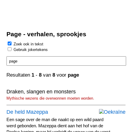
Page - verhalen, sprookjes
Zoek ook in tekst
Gebruik jokertekens
Resultaten
1
-
8
van
8
voor
page
Draken, slangen en monsters
Mythische wezens die overwonnen moeten worden.
De held Mazeppa
Een sage over de man die naakt op een wild paard
werd gebonden. Mazeppa dient aan het hof van de
Poolse koning, maar hij verleidt de vrouw van de vorst