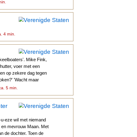
min.
a. 4 min.
keelboaters'. Mike Fink,
utter, voer met een
ongen op zekere dag tegen
koken?' 'Wacht maar
ca. 5 min.
ter
-u-eze wil met niemand
n en mevrouw Maan. Met
n de dochter. Toen de