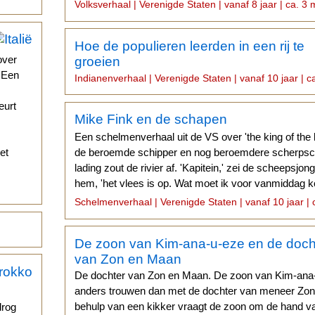
mevrouw Reyford wist niet...
Volksverhaal | Verenigde Staten | vanaf 8 jaar | ca. 3 
Hoe de populieren leerden in een rij te
over
groeien
. Een
Indianenverhaal | Verenigde Staten | vanaf 10 jaar | c
eurt
Mike Fink en de schapen
Een schelmenverhaal uit de VS over 'the king of the 
et
de beroemde schipper en nog beroemdere scherpsch
lading zout de rivier af. 'Kapitein,' zei de scheepsj
hem, 'het vlees is op. Wat moet ik voor vanmiddag 
eventjes...
Schelmenverhaal | Verenigde Staten | vanaf 10 jaar | 
De zoon van Kim-ana-u-eze en de doch
van Zon en Maan
De dochter van Zon en Maan. De zoon van Kim-ana
anders trouwen dan met de dochter van meneer Zo
behulp van een kikker vraagt de zoon om de hand va
drog