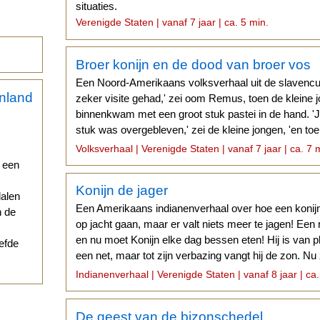
situaties.
Verenigde Staten | vanaf 7 jaar | ca. 5 min.
Broer konijn en de dood van broer vos
Een Noord-Amerikaans volksverhaal uit de slavencul
zeker visite gehad,' zei oom Remus, toen de kleine j
binnenkwam met een groot stuk pastei in de hand. '
stuk was overgebleven,' zei de kleine jongen, 'en toen
mocht voor oom Remus.
Volksverhaal | Verenigde Staten | vanaf 7 jaar | ca. 7 
r een
Konijn de jager
dalen
Een Amerikaans indianenverhaal over hoe een konijn 
n de
op jacht gaan, maar er valt niets meer te jagen! Ee
en nu moet Konijn elke dag bessen eten! Hij is van 
iefde
een net, maar tot zijn verbazing vangt hij de zon. Nu 
blijven!
Indianenverhaal | Verenigde Staten | vanaf 8 jaar | ca.
De geest van de bizonschedel