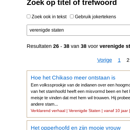
Zoek op titel of trefwoord
Zoek ook in tekst
Gebruik jokertekens
Resultaten
26
-
38
van
38
voor
verenigde s
Vorige
1
2
Hoe het Chikaso meer ontstaan is
Een volkssprookje van de indianen over een hoogm
van het stamhoofd heeft een misvormd been en het 
meisje te vinden dat met hem wil trouwen. Hij probeert
andere stam...
Verklarend verhaal | Verenigde Staten | vanaf 10 jaar |
Het opperhoofd en zijn mooie vrouw