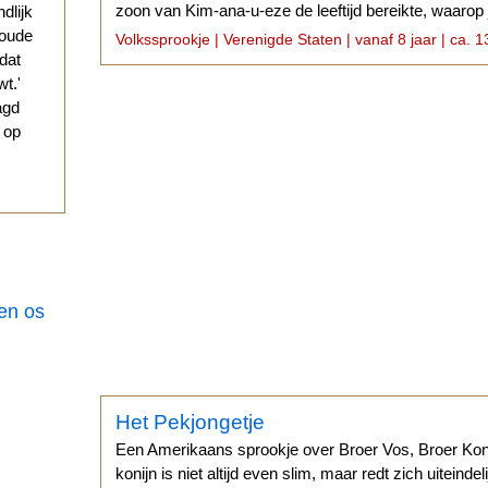
zoon van Kim-ana-u-eze de leeftijd bereikte, waaro
ndlijk
trouwen...
 oude
Volkssprookje | Verenigde Staten | vanaf 8 jaar | ca. 1
 dat
t.'
agd
g op
een os
Het Pekjongetje
Een Amerikaans sprookje over Broer Vos, Broer Koni
konijn is niet altijd even slim, maar redt zich uiteinde