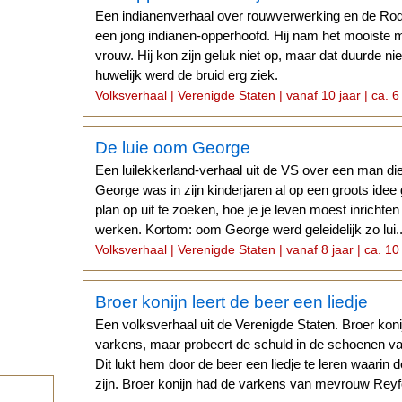
Een indianenverhaal over rouwverwerking en de Ro
een jong indianen-opperhoofd. Hij nam het mooiste m
vrouw. Hij kon zijn geluk niet op, maar dat duurde nie
huwelijk werd de bruid erg ziek.
Volksverhaal | Verenigde Staten | vanaf 10 jaar | ca. 6
De luie oom George
Een luilekkerland-verhaal uit de VS over een man di
George was in zijn kinderjaren al op een groots idee 
plan op uit te zoeken, hoe je je leven moest inrichte
werken. Kortom: oom George werd geleidelijk zo lui..
Volksverhaal | Verenigde Staten | vanaf 8 jaar | ca. 10
Broer konijn leert de beer een liedje
Een volksverhaal uit de Verenigde Staten. Broer konij
varkens, maar probeert de schuld in de schoenen va
Dit lukt hem door de beer een liedje te leren waarin 
zijn. Broer konijn had de varkens van mevrouw Rey