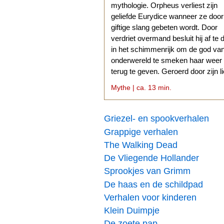
mythologie. Orpheus verliest zijn
geliefde Eurydice wanneer ze doo
giftige slang gebeten wordt. Door
verdriet overmand besluit hij af te 
in het schimmenrijk om de god va
onderwereld te smeken haar weer
terug te geven. Geroerd door zijn l
stemt Hades daarmee in.
Mythe | ca. 13 min.
Griezel- en spookverhalen
Grappige verhalen
The Walking Dead
De Vliegende Hollander
Sprookjes van Grimm
De haas en de schildpad
Verhalen voor kinderen
Klein Duimpje
De zoete pap