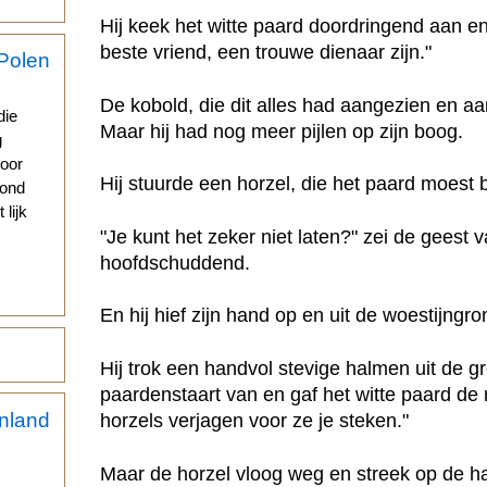
Hij keek het witte paard doordringend aan en 
beste vriend, een trouwe dienaar zijn."
s
De kobold, die dit alles had aangezien en 
die
Maar hij had nog meer pijlen op zijn boog.
g
voor
Hij stuurde een horzel, die het paard moest b
vond
 lijk
"Je kunt het zeker niet laten?" zei de geest
hoofdschuddend.
En hij hief zijn hand op en uit de woestijng
Hij trok een handvol stevige halmen uit de 
paardenstaart van en gaf het witte paard de r
horzels verjagen voor ze je steken."
Maar de horzel vloog weg en streek op de ha