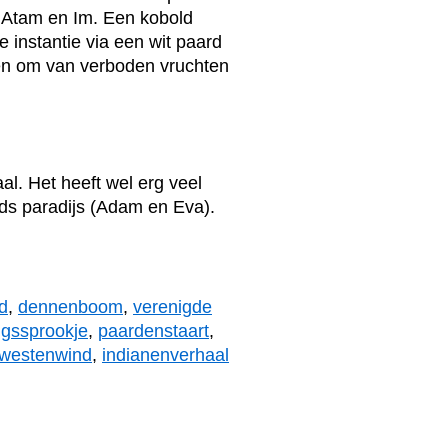
 Atam en Im. Een kobold
e instantie via een wit paard
den om van verboden vruchten
aal. Het heeft wel erg veel
rds paradijs (Adam en Eva).
d
,
dennenboom
,
verenigde
gssprookje
,
paardenstaart
,
westenwind
,
indianenverhaal