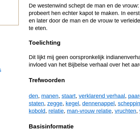
De westenwind schept de man en de vrouw:
.
probeert hen echter kapot te maken. In eerst
en later door de man en de vrouw te verlei
te eten.
Toelichting
Dit lijkt mij geen oorspronkelijk indianenverh
invloed van het Bijbelse verhaal over het aa
s
Trefwoorden
den
,
manen
,
staart
,
verklarend verhaal
,
paar
staten
,
zegge
,
kegel
,
dennenappel
,
scheppin
kobold
,
relatie
,
man-vrouw relatie
,
vruchten
,
Basisinformatie