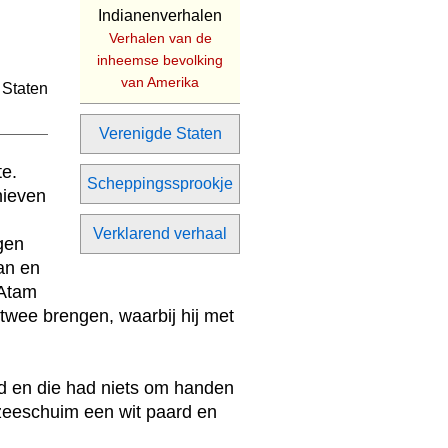
Indianenverhalen
Verhalen van de
inheemse bevolking
van Amerika
Verenigde Staten
te.
Scheppingssprookje
hieven
Verklarend verhaal
gen
man en
 Atam
 twee brengen, waarbij hij met
ld en die had niets om handen
 zeeschuim een wit paard en