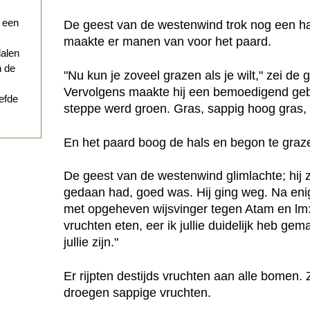
r een
De geest van de westenwind trok nog een ha
maakte er manen van voor het paard.
dalen
n de
"Nu kun je zoveel grazen als je wilt," zei de
Vervolgens maakte hij een bemoedigend geba
iefde
steppe werd groen. Gras, sappig hoog gras, 
En het paard boog de hals en begon te graz
De geest van de westenwind glimlachte; hij z
gedaan had, goed was. Hij ging weg. Na enige
met opgeheven wijsvinger tegen Atam en lm
vruchten eten, eer ik jullie duidelijk heb ge
jullie zijn."
Er rijpten destijds vruchten aan alle bomen.
droegen sappige vruchten.