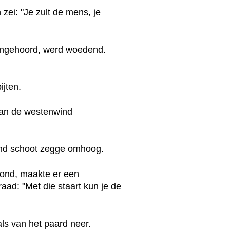
zei: "Je zult de mens, je
aangehoord, werd woedend.
ijten.
 van de westenwind
rond schoot zegge omhoog.
grond, maakte er een
aad: "Met die staart kun je de
ls van het paard neer.