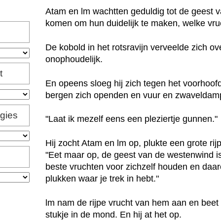
Atam en lm wachtten geduldig tot de geest 
komen om hun duidelijk te maken, welke vr
De kobold in het rotsravijn verveelde zich o
onophoudelijk.
t
En opeens sloeg hij zich tegen het voorhoofd
bergen zich openden en vuur en zwaveldam
igies
"Laat ik mezelf eens een pleziertje gunnen."
Hij zocht Atam en lm op, plukte een grote rij
"Eet maar op, de geest van de westenwind is 
beste vruchten voor zichzelf houden en daarom
plukken waar je trek in hebt."
lm nam de rijpe vrucht van hem aan en beet 
stukje in de mond. En hij at het op.