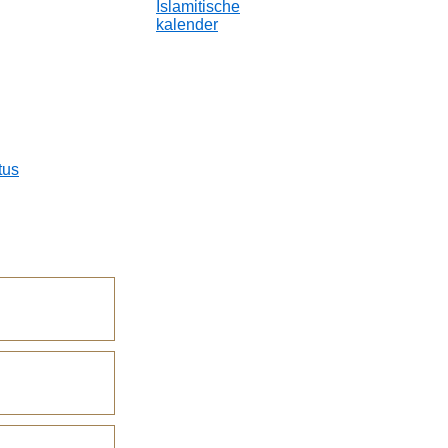
Islamitische
kalender
tus