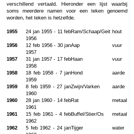
verschillend vertaald. Hieronder een lijst waarbij
soms meerdere namen voor een teken genoemd
worden, het teken is hetzelfde.
1955
24 jan 1955 - 11 feb
Ram/Schaap/Geit
hout
1956
1956
12 feb 1956 - 30 jan
Aap
vuur
1957
1957
31 jan 1957 - 17 feb
Haan
vuur
1958
1958
18 feb 1958 - 7 jan
Hond
aarde
1959
1959
8 feb 1959 - 27 jan
Zwijn/Varken
aarde
1960
1960
28 jan 1960 - 14 feb
Rat
metaal
1961
1961
15 feb 1961 - 4 feb
Buffel/Stier/Os
metaal
1962
1962
5 feb 1962 - 24 jan
Tijger
water