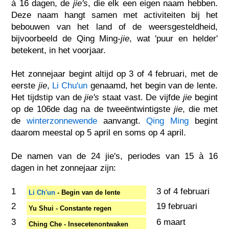
à 16 dagen, de
jie's
, die elk een eigen naam hebben.
Deze naam hangt samen met activiteiten bij het
bebouwen van het land of de weersgesteldheid,
bijvoorbeeld de Qing Ming-
jie
, wat 'puur en helder'
betekent, in het voorjaar.
Het zonnejaar begint altijd op 3 of 4 februari, met de
eerste
jie
,
Li Chu'un
genaamd, het begin van de lente.
Het tijdstip van de
jie's
staat vast. De vijfde
jie
begint
op de 106de dag na de tweeëntwintigste
jie
, die met
de
winterzonnewende
aanvangt.
Qing Ming
begint
daarom meestal op 5 april en soms op 4 april.
De namen van de 24 jie's, periodes van 15 à 16
dagen in het zonnejaar zijn:
1
3 of 4 februari
Li Ch'un
- Begin van de lente
2
19 februari
Yu Shui - Constante regen
3
6 maart
Ching Che - Insecetenontwaken