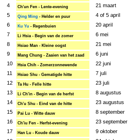
4
21 maart
Ch'un Fen - Lente-evening
5
4 of 5 april
Qing Ming
- Helder en puur
6
20 april
Ku Yu
- Regenbuien
7
6 mei
Li Hsia - Begin van de zomer
8
21 mei
Hsiao Man - Kleine oogst
9
6 juni
Mang Chung - Zaaien van het zaad
10
22 juni
Hsia Chih - Zomerzonnewende
11
7 juli
Hsiao Shu - Gematigde hitte
12
23 juli
Ta Hu - Felle hitte
13
8 augustus
Li Ch'in - Begin van de herfst
14
23 augustus
Ch'u Shu - Eind van de hitte
15
8 september
Pai Lu - Witte dauw
16
23 september
Ch'iu Fen - Herfst-evening
17
9 oktober
Han Lu - Koude dauw