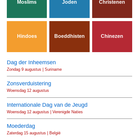
Moslims
Joden
Christenen
Hindoes
Boeddhisten
Chinezen
Dag der Inheemsen
Zondag 9 augustus | Suriname
Zonsverduistering
Woensdag 12 augustus
Internationale Dag van de Jeugd
Woensdag 12 augustus | Verenigde Naties
Moederdag
Zaterdag 15 augustus | België