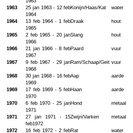
1963
1963
25 jan 1963 - 12 feb
Konijn/Haas/Kat
water
1964
1964
13 feb 1964 - 1 feb
Draak
hout
1965
1965
2 feb 1965 - 20 jan
Slang
hout
1966
1966
21 jan 1966 - 8 feb
Paard
vuur
1967
1967
9 feb 1967 - 29 jan
Ram/Schaap/Geit
vuur
1968
1968
30 jan 1968 - 16 feb
Aap
aarde
1969
1969
17 feb 1969 - 5 feb
Haan
aarde
1970
1970
6 feb 1970 - 25 jan
Hond
metaal
1971
1971
27 jan 1971 - 15
Zwijn/Varken
metaal
feb1972
1972
16 feb 1972 - 2 feb
Rat
water