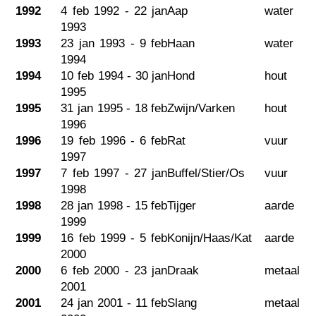
1992
4 feb 1992 - 22 jan
Aap
water
1993
1993
23 jan 1993 - 9 feb
Haan
water
1994
1994
10 feb 1994 - 30 jan
Hond
hout
1995
1995
31 jan 1995 - 18 feb
Zwijn/Varken
hout
1996
1996
19 feb 1996 - 6 feb
Rat
vuur
1997
1997
7 feb 1997 - 27 jan
Buffel/Stier/Os
vuur
1998
1998
28 jan 1998 - 15 feb
Tijger
aarde
1999
1999
16 feb 1999 - 5 feb
Konijn/Haas/Kat
aarde
2000
2000
6 feb 2000 - 23 jan
Draak
metaal
2001
2001
24 jan 2001 - 11 feb
Slang
metaal