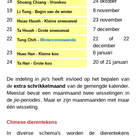
18
24 oktober
Shuang Chiang - Vrieskou
19
8 november
Li Tung - Begin van de winter
20
23 november
Hsiao Hsueh - Kleine sneeuwval
21
7 december
Ta Hsueh - Grote sneeuwval
22
21 of 22
Tung Chih -
Winterzonnewende
december
23
6 januari
Hsao Han - Kleine kou
24
20 of 21 januari
Ta Han - Grote kou
De indeling in
jie's
heeft invloed op het bepalen van
de
extra schrikkelmaand
van de gemengde kalender.
Meestal bevat een maanmaand twee wisselingen in
de
jie-periodes
. Maar er zijn maanmaanden met maar
één wisseling.
Chinese dierentekens
In diverse schema's worden de dierentekens