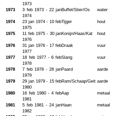
1973
1973
3 feb 1973 - 22 jan
Buffel/Stier/Os
water
1974
1974
23 jan 1974 - 10 feb
Tijger
hout
1975
1975
11 feb 1975 - 30 jan
Konijn/Haas/Kat
hout
1976
1976
31 jan 1976 - 17 feb
Draak
vuur
1977
1977
18 feb 1977 - 6 feb
Slang
vuur
1978
1978
7 feb 1978 - 28 jan
Paard
aarde
1979
1979
29 jan 1979 - 15 feb
Ram/Schaap/Geit
aarde
1980
1980
16 feb 1980 - 4 feb
Aap
metaal
1981
1981
5 feb 1981 - 24 jan
Haan
metaal
1982