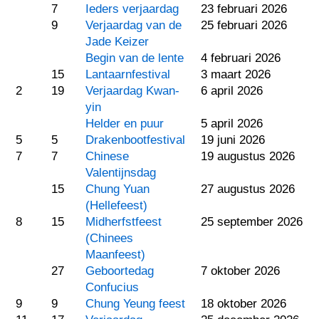
7
Ieders verjaardag
23 februari 2026
9
Verjaardag van de
25 februari 2026
Jade Keizer
Begin van de lente
4 februari 2026
15
Lantaarnfestival
3 maart 2026
2
19
Verjaardag Kwan-
6 april 2026
yin
Helder en puur
5 april 2026
5
5
Drakenbootfestival
19 juni 2026
7
7
Chinese
19 augustus 2026
Valentijnsdag
15
Chung Yuan
27 augustus 2026
(Hellefeest)
8
15
Midherfstfeest
25 september 2026
(Chinees
Maanfeest)
27
Geboortedag
7 oktober 2026
Confucius
9
9
Chung Yeung feest
18 oktober 2026