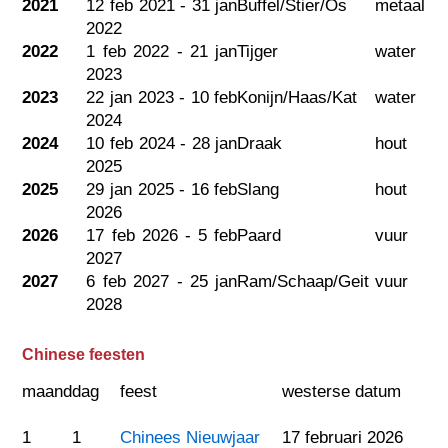
2021
12 feb 2021 - 31 jan
Buffel/Stier/Os
metaal
2022
2022
1 feb 2022 - 21 jan
Tijger
water
2023
2023
22 jan 2023 - 10 feb
Konijn/Haas/Kat
water
2024
2024
10 feb 2024 - 28 jan
Draak
hout
2025
2025
29 jan 2025 - 16 feb
Slang
hout
2026
2026
17 feb 2026 - 5 feb
Paard
vuur
2027
2027
6 feb 2027 - 25 jan
Ram/Schaap/Geit
vuur
2028
Chinese feesten
maand
dag
feest
westerse datum
1
1
Chinees Nieuwjaar
17 februari 2026