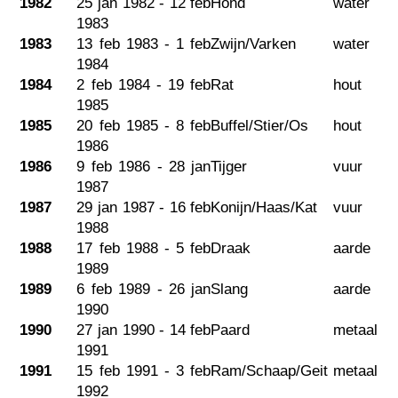
1982
25 jan 1982 - 12 feb
Hond
water
1983
1983
13 feb 1983 - 1 feb
Zwijn/Varken
water
1984
1984
2 feb 1984 - 19 feb
Rat
hout
1985
1985
20 feb 1985 - 8 feb
Buffel/Stier/Os
hout
1986
1986
9 feb 1986 - 28 jan
Tijger
vuur
1987
1987
29 jan 1987 - 16 feb
Konijn/Haas/Kat
vuur
1988
1988
17 feb 1988 - 5 feb
Draak
aarde
1989
1989
6 feb 1989 - 26 jan
Slang
aarde
1990
1990
27 jan 1990 - 14 feb
Paard
metaal
1991
1991
15 feb 1991 - 3 feb
Ram/Schaap/Geit
metaal
1992