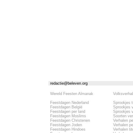
redactie@beleven.org
Wereld Feesten Almanak
Volksverha
Feestdagen Nederland
Sprookjes 
Feestdagen België
Sprookjes 
Feestdagen per land
Sprookjes 
Feestdagen Moslims
Soorten ve
Feestdagen Christenen
Verhalen pe
Feestdagen Joden
Verhalen per
Feestdagen Hindoes
Verhalen tite