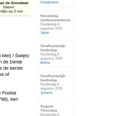
an de Grondwet
Christendom
Datum:
rlijks op 3 mei
Hiroshima
vredesceremonie
Donderdag 6
augustus 2026
Japan
Onafhankelijk-
heidsdag
Donderdag 6
 Mei) / Święto
augustus 2026
n de Derde
Bolivia
s de eerste
se of
Onafhankelijk-
heidsdag
Donderdag 6
augustus 2026
e Poolse
Jamaica
798), een
August
Thursday
Donderdag 6