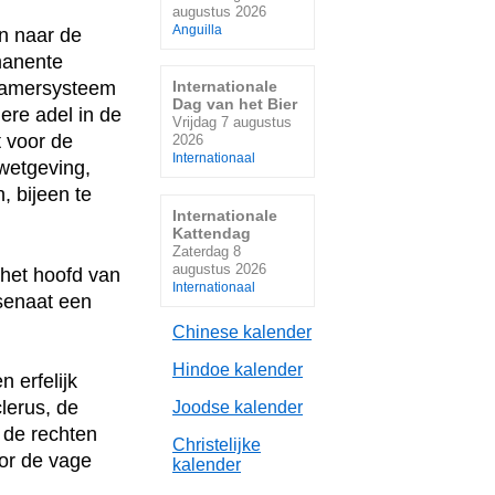
augustus 2026
Anguilla
n naar de
manente
ekamersysteem
Internationale
Dag van het Bier
ere adel in de
Vrijdag 7 augustus
t voor de
2026
Internationaal
 wetgeving,
, bijeen te
Internationale
Kattendag
Zaterdag 8
augustus 2026
het hoofd van
Internationaal
 senaat een
Chinese kalender
Hindoe kalender
 erfelijk
lerus, de
Joodse kalender
n de rechten
Christelijke
or de vage
kalender