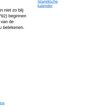
Islamitische
kalender
 niet zo blij
1792) beginnen
e van de
ou betekenen.
tus