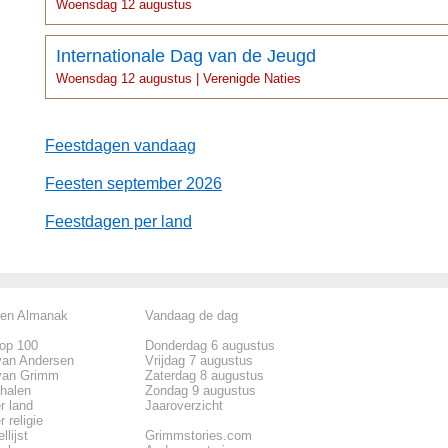
Woensdag 12 augustus
Internationale Dag van de Jeugd
Woensdag 12 augustus | Verenigde Naties
Feestdagen vandaag
Feesten september 2026
Feestdagen per land
len Almanak
Vandaag de dag
top 100
Donderdag 6 augustus
van Andersen
Vrijdag 7 augustus
van Grimm
Zaterdag 8 augustus
rhalen
Zondag 9 augustus
r land
Jaaroverzicht
 religie
llijst
Grimmstories.com