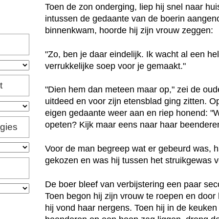
Toen de zon onderging, liep hij snel naar hu
intussen de gedaante van de boerin aangen
binnenkwam, hoorde hij zijn vrouw zeggen:
"Zo, ben je daar eindelijk. Ik wacht al een hel
verrukkelijke soep voor je gemaakt."
t
"Dien hem dan meteen maar op," zei de oude 
uitdeed en voor zijn etensblad ging zitten.
eigen gedaante weer aan en riep honend: "W
opeten? Kijk maar eens naar haar beenderen 
igies
Voor de man begreep wat er gebeurd was, h
gekozen en was hij tussen het struikgewas 
De boer bleef van verbijstering een paar se
Toen begon hij zijn vrouw te roepen en door 
hij vond haar nergens. Toen hij in de keuke