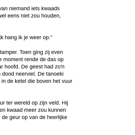
j van niemand iets kwaads
 wel eens niet zou houden,
jk hang ik je weer op."
stamper. Toen ging zij even
fde moment rende de das op
r hoofd. De geest had zo'n
n dood neerviel. De tanoeki
n de ketel die boven het vuur
 ter wereld op zijn veld. Hij
een kwaad meer zou kunnen
 de geur op van de heerlijke