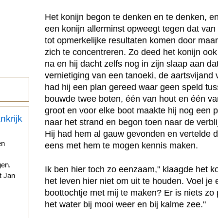
Het konijn begon te denken en te denken, e
een konijn allerminst opweegt tegen dat van 
tot opmerkelijke resultaten komen door maa
zich te concentreren. Zo deed het konijn ook
na en hij dacht zelfs nog in zijn slaap aan d
vernietiging van een tanoeki, de aartsvijand 
had hij een plan gereed waar geen speld tuss
bouwde twee boten, één van hout en één van 
groot en voor elke boot maakte hij nog een p
naar het strand en begon toen naar de verbli
Hij had hem al gauw gevonden en vertelde de 
en
eens met hem te mogen kennis maken.
gen.
Ik ben hier toch zo eenzaam," klaagde het ko
t Jan
het leven hier niet om uit te houden. Voel je
boottochtje met mij te maken? Er is niets zo 
.
het water bij mooi weer en bij kalme zee."