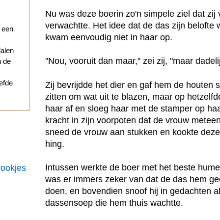
Nu was deze boerin zo'n simpele ziel dat zi
verwachtte. Het idee dat de das zijn belofte
r een
kwam eenvoudig niet in haar op.
dalen
"Nou, vooruit dan maar," zei zij, "maar dadeli
n de
iefde
Zij bevrijdde het dier en gaf hem de houten 
zitten om wat uit te blazen, maar op hetzel
haar af en sloeg haar met de stamper op haa
kracht in zijn voorpoten dat de vrouw metee
sneed de vrouw aan stukken en kookte deze i
hing.
Intussen werkte de boer met het beste humeur
rookjes
was er immers zeker van dat de das hem g
doen, en bovendien snoof hij in gedachten al
dassensoep die hem thuis wachtte.