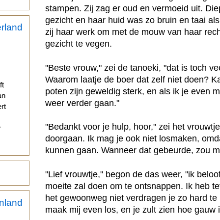
stampen. Zij zag er oud en vermoeid uit. Di
gezicht en haar huid was zo bruin en taai als
zij haar werk om met de mouw van haar rec
gezicht te vegen.
"Beste vrouw," zei de tanoeki, "dat is toch ve
Waarom laatje de boer dat zelf niet doen? K
ft
poten zijn geweldig sterk, en als ik je even m
an
weer verder gaan."
rt
"Bedankt voor je hulp, hoor," zei het vrouwt
r
doorgaan. Ik mag je ook niet losmaken, omd
kunnen gaan. Wanneer dat gebeurde, zou mij
"Lief vrouwtje," begon de das weer, "ik beloo
moeite zal doen om te ontsnappen. Ik heb te
het gewoonweg niet verdragen je zo hard t
maak mij even los, en je zult zien hoe gauw 