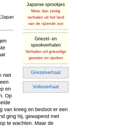
Japanse sprookjes
Meer dan zestig
verhalen uit het land
van de rijzende zon
Griezel- en
gen
spookverhalen
ste
Verhalen vol griezelige
aar
geesten en spoken
Griezelverhaal
 niet
 een
Volksverhaal
ep en
am. Op
ielde
eg van kreeg en besloot er een
ond ging hij, gewapend met
 op te wachten. Maar de