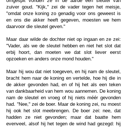
omgespit vonden ze in de aarde een sleutel van
zuiver goud. "Kijk," zei de vader tegen het meisje,
"omdat onze koning zo genadig voor ons geweest is
en ons die akker heeft gegeven, moesten we hem
daarvoor die sleutel geven."
Maar daar wilde de dochter niet op ingaan en ze zei:
"Vader, als we de sleutel hebben en niet het slot dat
erbij hoort, dan moeten we dat slot liever eerst
opzoeken en anders onze mond houden."
Maar hij wou dat niet toegeven, en hij nam de sleutel,
bracht hem naar de koning en vertelde, hoe hij die in
de akker gevonden had, en of hij het als een teken
van dankbaarheid van hem wou aannemen. De koning
nam de sleutel en vroeg of hij niets méér gevonden
had. "Nee," zei de boer. Maar de koning zei, nu moest
hij ook het slot meebrengen. De boer zei: nee, dat
hadden ze niet gevonden; maar dat baatte hem
evenveel, alsof hij het tegen de wind had gezegd: hij