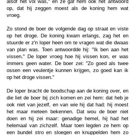
alsof het vol was," en ze gaf hem ook het antwoord
op, dat hij zeggen moest als de koning hem wat
vroeg.
Zo stond de boer de volgende dag op straat en viste
op het droge. De koning kwam erlangs, zag het en
stuurde er z'n loper heen om te vragen wat die dwaas
van plan was. Toen antwoordde hij: "Ik ben aan het
vissen." De loper vroeg hoe hij vissen kon, er was
immers geen water. De boer zei: "Zo goed als twee
ossen een veulentje kunnen krijgen, zo goed kan ik
op het droge vissen."
De loper bracht de boodschap aan de koning over, en
die liet de boer bij zich komen en zei hem: dat heb je
ook niet van jezelf, en van wie hij dat had: hij moest
het maar meteen bekennen. Dat wou de boer niet
doen en hij zei maar: genadige hemel, hij had het
helemaal van zichzelf. Maar toen legden ze hem op
een bundel stro en sloegen en knuppelden hem zo