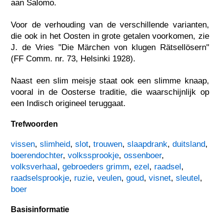
aan Salomo.
Voor de verhouding van de verschillende varianten,
die ook in het Oosten in grote getalen voorkomen, zie
J. de Vries "Die Märchen von klugen Rätsellösern"
(FF Comm. nr. 73, Helsinki 1928).
Naast een slim meisje staat ook een slimme knaap,
vooral in de Oosterse traditie, die waarschijnlijk op
een Indisch origineel teruggaat.
Trefwoorden
vissen
,
slimheid
,
slot
,
trouwen
,
slaapdrank
,
duitsland
,
boerendochter
,
volkssprookje
,
ossenboer
,
volksverhaal
,
gebroeders grimm
,
ezel
,
raadsel
,
raadselsprookje
,
ruzie
,
veulen
,
goud
,
visnet
,
sleutel
,
boer
Basisinformatie