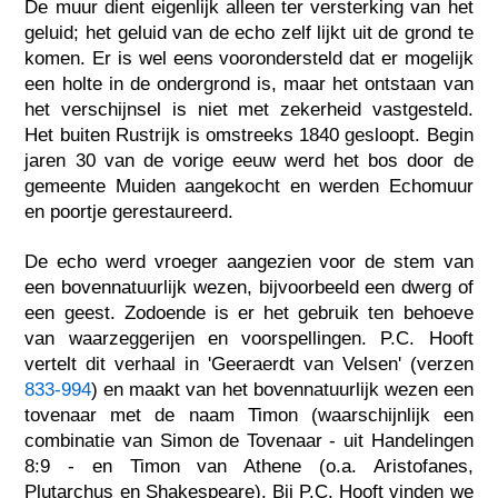
De muur dient eigenlijk alleen ter versterking van het
geluid; het geluid van de echo zelf lijkt uit de grond te
komen. Er is wel eens voorondersteld dat er mogelijk
een holte in de ondergrond is, maar het ontstaan van
het verschijnsel is niet met zekerheid vastgesteld.
Het buiten Rustrijk is omstreeks 1840 gesloopt. Begin
jaren 30 van de vorige eeuw werd het bos door de
gemeente Muiden aangekocht en werden Echomuur
en poortje gerestaureerd.
De echo werd vroeger aangezien voor de stem van
een bovennatuurlijk wezen, bijvoorbeeld een dwerg of
een geest. Zodoende is er het gebruik ten behoeve
van waarzeggerijen en voorspellingen. P.C. Hooft
vertelt dit verhaal in 'Geeraerdt van Velsen' (verzen
833-994
) en maakt van het bovennatuurlijk wezen een
tovenaar met de naam Timon (waarschijnlijk een
combinatie van Simon de Tovenaar - uit Handelingen
8:9 - en Timon van Athene (o.a. Aristofanes,
Plutarchus en Shakespeare). Bij P.C. Hooft vinden we