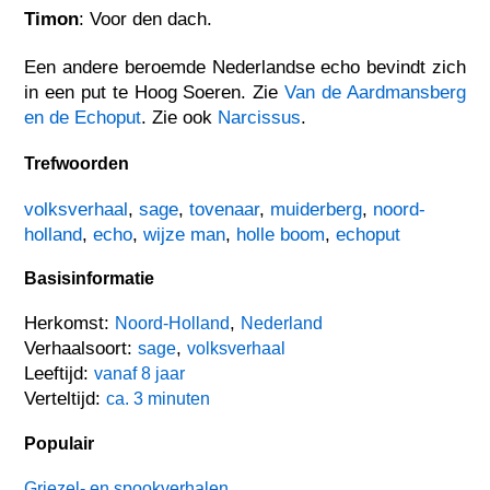
Timon
: Voor den dach.
Een andere beroemde Nederlandse echo bevindt zich
in een put te Hoog Soeren. Zie
Van de Aardmansberg
en de Echoput
. Zie ook
Narcissus
.
Trefwoorden
volksverhaal
,
sage
,
tovenaar
,
muiderberg
,
noord-
holland
,
echo
,
wijze man
,
holle boom
,
echoput
Basisinformatie
Herkomst:
,
Noord-Holland
Nederland
Verhaalsoort:
,
sage
volksverhaal
Leeftijd:
vanaf 8 jaar
Verteltijd:
ca. 3 minuten
Populair
Griezel- en spookverhalen