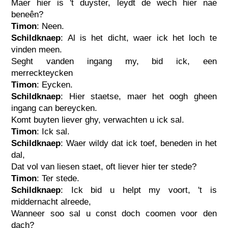
Maer hier is 't duyster, leydt de wech hier nae
beneên?
Timon
: Neen.
Schildknaep
: Al is het dicht, waer ick het loch te
vinden meen.
Seght vanden ingang my, bid ick, een
merreckteycken
Timon
: Eycken.
Schildknaep
: Hier staetse, maer het oogh gheen
ingang can bereycken.
Komt buyten liever ghy, verwachten u ick sal.
Timon
: Ick sal.
Schildknaep
: Waer wildy dat ick toef, beneden in het
dal,
Dat vol van liesen staet, oft liever hier ter stede?
Timon
: Ter stede.
Schildknaep
: Ick bid u helpt my voort, 't is
middernacht alreede,
Wanneer soo sal u const doch coomen voor den
dach?