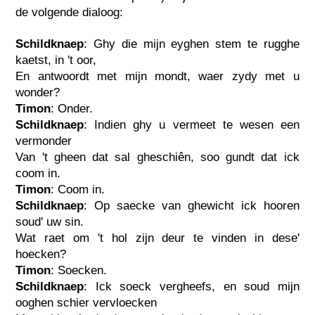
de volgende dialoog:
Schildknaep
: Ghy die mijn eyghen stem te rugghe
kaetst, in 't oor,
En antwoordt met mijn mondt, waer zydy met u
wonder?
Timon
: Onder.
Schildknaep
: Indien ghy u vermeet te wesen een
vermonder
Van 't gheen dat sal gheschiên, soo gundt dat ick
coom in.
Timon
: Coom in.
Schildknaep
: Op saecke van ghewicht ick hooren
soud' uw sin.
Wat raet om 't hol zijn deur te vinden in dese'
hoecken?
Timon
: Soecken.
Schildknaep
: Ick soeck vergheefs, en soud mijn
ooghen schier vervloecken