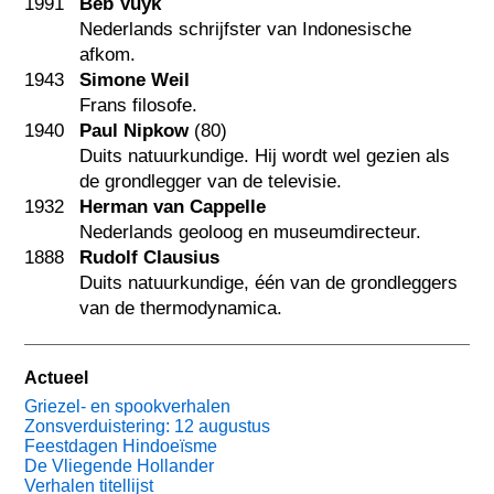
1991
Beb Vuyk
Nederlands schrijfster van Indonesische
afkom.
1943
Simone Weil
Frans filosofe.
1940
Paul Nipkow
(80)
Duits natuurkundige. Hij wordt wel gezien als
de grondlegger van de televisie.
1932
Herman van Cappelle
Nederlands geoloog en museumdirecteur.
1888
Rudolf Clausius
Duits natuurkundige, één van de grondleggers
van de thermodynamica.
Actueel
Griezel- en spookverhalen
Zonsverduistering: 12 augustus
Feestdagen Hindoeïsme
De Vliegende Hollander
Verhalen titellijst