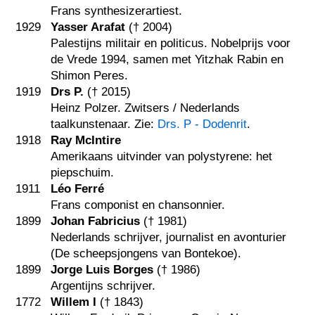
Frans synthesizerartiest.
1929
Yasser Arafat
(†
2004
)
Palestijns militair en politicus. Nobelprijs voor
de Vrede 1994, samen met Yitzhak Rabin en
Shimon Peres.
1919
Drs P.
(†
2015
)
Heinz Polzer. Zwitsers / Nederlands
taalkunstenaar. Zie:
Drs. P - Dodenrit
.
1918
Ray McIntire
Amerikaans uitvinder van polystyrene: het
piepschuim.
1911
Léo Ferré
Frans componist en chansonnier.
1899
Johan Fabricius
(†
1981
)
Nederlands schrijver, journalist en avonturier
(De scheepsjongens van Bontekoe).
1899
Jorge Luis Borges
(†
1986
)
Argentijns schrijver.
1772
Willem I
(†
1843
)