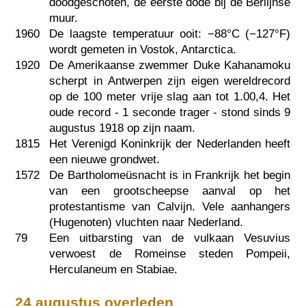
doodgeschoten, de eerste dode bij de Berlijnse
muur.
1960
De laagste temperatuur ooit: −88°C (−127°F)
wordt gemeten in Vostok, Antarctica.
1920
De Amerikaanse zwemmer Duke Kahanamoku
scherpt in Antwerpen zijn eigen wereldrecord
op de 100 meter vrije slag aan tot 1.00,4. Het
oude record - 1 seconde trager - stond sinds 9
augustus 1918 op zijn naam.
1815
Het Verenigd Koninkrijk der Nederlanden heeft
een nieuwe grondwet.
1572
De Bartholomeüsnacht is in Frankrijk het begin
van een grootscheepse aanval op het
protestantisme van Calvijn. Vele aanhangers
(Hugenoten) vluchten naar Nederland.
79
Een uitbarsting van de vulkaan Vesuvius
verwoest de Romeinse steden Pompeii,
Herculaneum en Stabiae.
24 augustus overleden