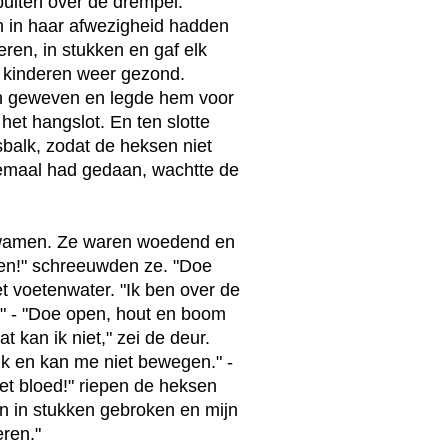
buiten over de drempel.
n in haar afwezigheid hadden
ren, in stukken en gaf elk
 kinderen weer gezond.
n geweven en legde hem voor
 het hangslot. En ten slotte
balk, zodat de heksen niet
emaal had gedaan, wachtte de
gkwamen. Ze waren woedend en
n!" schreeuwden ze. "Doe
het voetenwater. "Ik ben over de
." - "Doe open, hout en boom
t kan ik niet," zei de deur.
k en kan me niet bewegen." -
t bloed!" riepen de heksen
ben in stukken gebroken en mijn
eren."