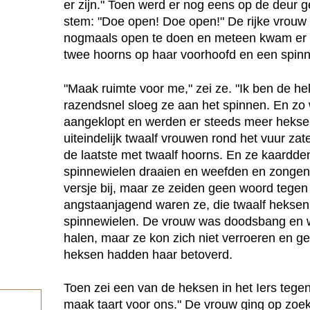
er zijn." Toen werd er nog eens op de deur 
stem: "Doe open! Doe open!" De rijke vrouw 
nogmaals open te doen en meteen kwam er 
twee hoorns op haar voorhoofd en een spinn
"Maak ruimte voor me," zei ze. "Ik ben de h
razendsnel sloeg ze aan het spinnen. En zo
aangeklopt en werden er steeds meer heksen
uiteindelijk twaalf vrouwen rond het vuur za
de laatste met twaalf hoorns. En ze kaardde
spinnewielen draaien en weefden en zongen 
versje bij, maar ze zeiden geen woord tege
angstaanjagend waren ze, die twaalf hekse
spinnewielen. De vrouw was doodsbang en w
halen, maar ze kon zich niet verroeren en g
heksen hadden haar betoverd.
Toen zei een van de heksen in het Iers tegen
maak taart voor ons." De vrouw ging op zoe