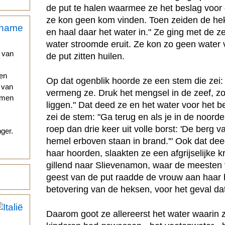
de put te halen waarmee ze het beslag voor
ze kon geen kom vinden. Toen zeiden de h
en haal daar het water in." Ze ging met de z
water stroomde eruit. Ze kon zo geen water v
 van
de put zitten huilen.
nen
Op dat ogenblik hoorde ze een stem die zei:
d van
vermeng ze. Druk het mengsel in de zeef, zoda
omen
liggen." Dat deed ze en het water voor het b
zei de stem: "Ga terug en als je in de noorde
roep dan drie keer uit volle borst: 'De berg
ger.
hemel erboven staan in brand.'" Ook dat de
haar hoorden, slaakten ze een afgrijselijke kr
gillend naar Slievenamon, waar de meesten
geest van de put raadde de vrouw aan haar
betovering van de heksen, voor het geval d
Daarom goot ze allereerst het water waarin 