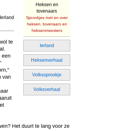
Heksen en
tovenaars
Sprookjes met en over
heksen, tovenaars en
heksenmeesters
wol te
Ierland
al.
p een
Heksenverhaal
"
rn,"
Volkssprookje
n van
Volksverhaal
haar
aruit
et
wen? Het duurt te lang voor ze