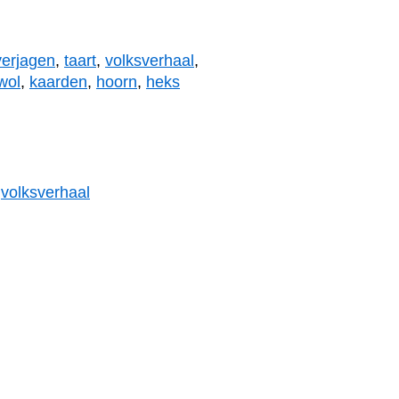
verjagen
,
taart
,
volksverhaal
,
wol
,
kaarden
,
hoorn
,
heks
,
volksverhaal