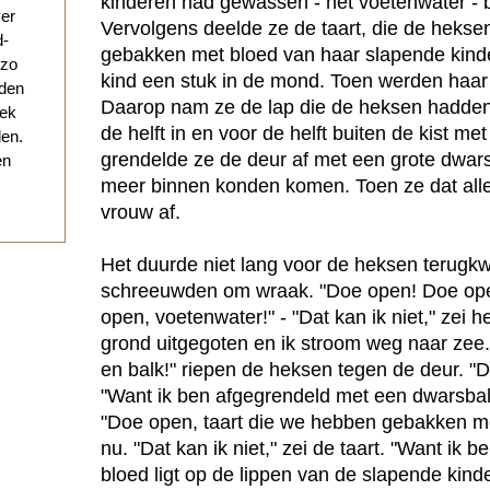
kinderen had gewassen - het voetenwater - 
ver
Vervolgens deelde ze de taart, die de hekse
d-
gebakken met bloed van haar slapende kinde
 zo
kind een stuk in de mond. Toen werden haar
eden
Daarop nam ze de lap die de heksen hadde
eek
de helft in en voor de helft buiten de kist met
den.
grendelde ze de deur af met een grote dwars
en
meer binnen konden komen. Toen ze dat all
vrouw af.
Het duurde niet lang voor de heksen teru
schreeuwden om wraak. "Doe open! Doe ope
open, voetenwater!" - "Dat kan ik niet," zei 
grond uitgegoten en ik stroom weg naar zee
en balk!" riepen de heksen tegen de deur. "Da
"Want ik ben afgegrendeld met een dwarsbal
"Doe open, taart die we hebben gebakken me
nu. "Dat kan ik niet," zei de taart. "Want ik 
bloed ligt op de lippen van de slapende kind