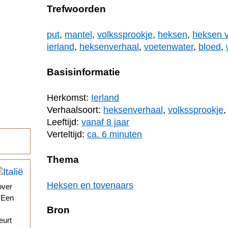
Trefwoorden
put
,
mantel
,
volkssprookje
,
heksen
,
heksen 
ierland
,
heksenverhaal
,
voetenwater
,
bloed
,
Basisinformatie
Herkomst:
Ierland
Verhaalsoort:
heksenverhaal
,
volkssprookje
Leeftijd:
vanaf 8 jaar
Verteltijd:
ca. 6 minuten
Thema
Heksen en tovenaars
over
. Een
Bron
eurt