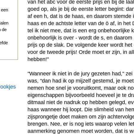
van het abc voor de eerste prijs en bij de la
goed op, als je bij de eerste letter begint: da
r een
af een h, dat is de haas, en daarom stemde i
haas en de achtste letter van de ö af, in he
dalen
n de
tel ik niet mee, dat is een erg onbehoorlijke kl
onbehoorlijk is over - wordt de s, en daaro
iefde
prijs op de slak. De volgende keer wordt het 
voor de tweede prijs! Orde moet er zijn, in al
hebben!"
"Wanneer ik niet in de jury gezeten had," zei 
was, "dan had ik op mijzelf gestemd, je moet
rookjes
nemen hoe snel je vooruitkomt, maar ook nog
eigenschappen bijvoorbeeld hoeveel je te dr
ditmaal niet de nadruk op hebben gelegd, e
haas wanneer hij loopt. Die slimheid van h
zijsprongetje doet maken om zijn achtervolg
brengen. Nee, er is nog iets waarop velen le
aanmerking genomen moet worden, dat is wa