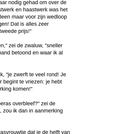
jaar nodig gehad om over de
astwerk en haastwerk was het
alleen maar voor zijn wedloop
gen! Dat is alles zeer
weede prijs!"
," zei de zwaluw, "sneller
emand betoond en waar ik al
k, "je zwerft te veel rond! Je
r begint te vriezen: je hebt
erking komen!"
oeras overbleef?" zei de
d, zou ik dan in aanmerking
asvrouwtje dat je de helft van