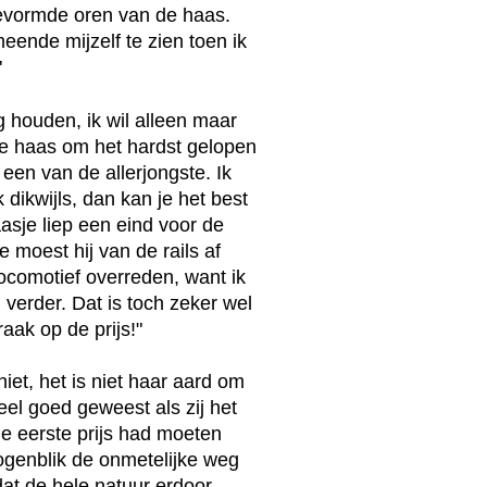
gevormde oren van de haas.
meende mijzelf te zien toen ik
"
ing houden, ik wil alleen maar
ge haas om het hardst gelopen
een van de allerjongste. Ik
k dikwijls, dan kan je het best
sje liep een eind voor de
tte moest hij van de rails af
ocomotief overreden, want ik
 verder. Dat is toch zeker wel
ak op de prijs!"
niet, het is niet haar aard om
el goed geweest als zij het
de eerste prijs had moeten
ogenblik de onmetelijke weg
dat de hele natuur erdoor