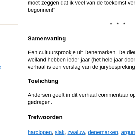
moet zeggen dat ik veel van de toekomst verw
.
begonnen!"
* * *
Samenvatting
Een cultuursprookje uit Denemarken. De die
weiland hebben ieder jaar (het hele jaar door
verhaal is een verslag van de jurybespreking
s
Toelichting
Andersen geeft in dit verhaal commentaar o
gedragen.
Trefwoorden
hardlopen
,
slak
,
zwaluw
,
denemarken
,
argu