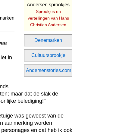
Andersen sprookjes
Sprookjes en
vertellingen van Hans
Christian Andersen
Denemarken
wee
Cultuursprookje
iet in
Andersenstories.com
ands
tten; maar dat de slak de
onlijke belediging!"
getuige was geweest van de
k in aanmerking worden
 personages en dat heb ik ook