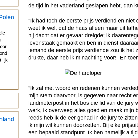
de tijd in het vaderland geslapen hebt, dan 
"Ik had toch de eerste prijs verdiend en niet 
s
weet ik wel, dat de haas alleen maar uit lafhe
die
hij dacht dat er gevaar dreigde; ik daarenteg
g
levenstaak gemaakt en ben in dienst daaraa
voor
iemand de eerste prijs verdiende zou ik het 
vond
drukte, daar heb ik minachting voor!" En toe
 lijk
"Ik zal met woord en redenen kunnen verdedig
mijn stem daarvoor, is gegeven naar recht en 
landmeterpost in het bos die lid van de jury wa
werk, ik overweeg alles goed en maak mijn
reeds heb ik de eer gehad in de jury te zitt
ik mijn wil kunnen doorzetten. Bij elke prijsu
een bepaald standpunt. Ik ben namelijk altijd