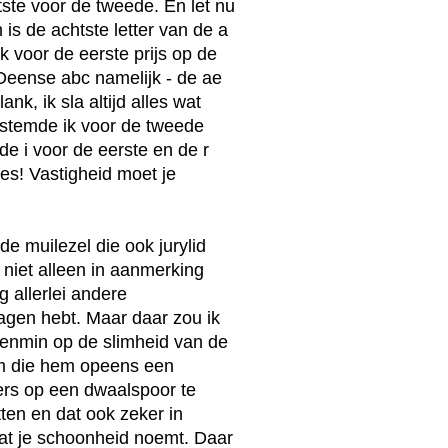
atste voor de tweede. En let nu
n is de achtste letter van de a
k voor de eerste prijs op de
t Deense abc namelijk - de ae
ank, ik sla altijd alles wat
m stemde ik voor de tweede
de i voor de eerste en de r
les! Vastigheid moet je
de muilezel die ook jurylid
 niet alleen in aanmerking
 allerlei andere
agen hebt. Maar daar zou ik
venmin op de slimheid van de
em die hem opeens een
ers op een dwaalspoor te
tten en dat ook zeker in
t je schoonheid noemt. Daar