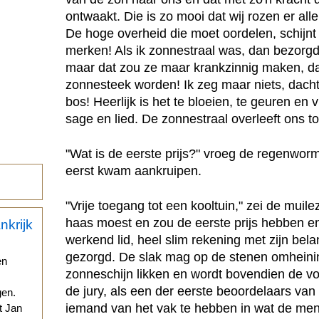
ontwaakt. Die is zo mooi dat wij rozen er al
De hoge overheid die moet oordelen, schijnt 
merken! Als ik zonnestraal was, dan bezorgd
maar dat zou ze maar krankzinnig maken, da
zonnesteek worden! Ik zeg maar niets, dacht 
bos! Heerlijk is het te bloeien, te geuren en 
sage en lied. De zonnestraal overleeft ons t
"Wat is de eerste prijs?" vroeg de regenwor
eerst kwam aankruipen.
"Vrije toegang tot een kooltuin," zei de muilez
haas moest en zou de eerste prijs hebben en
werkend lid, heel slim rekening met zijn bela
gezorgd. De slak mag op de stenen omheini
en
zonneschijn likken en wordt bovendien de 
de jury, als een der eerste beoordelaars van
gen.
iemand van het vak te hebben in wat de me
t Jan