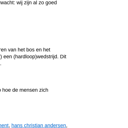
acht: wij zijn al zo goed
ren van het bos en het
) een (hardloop)wedstrijd. Dit
.
p hoe de mensen zich
ment
,
hans christian andersen
,