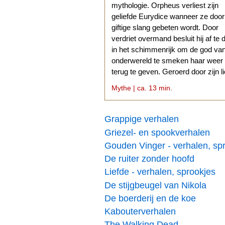
mythologie. Orpheus verliest zijn
geliefde Eurydice wanneer ze doo
giftige slang gebeten wordt. Door
verdriet overmand besluit hij af te 
in het schimmenrijk om de god va
onderwereld te smeken haar weer
terug te geven. Geroerd door zijn l
stemt Hades daarmee in.
Mythe | ca. 13 min.
Grappige verhalen
Griezel- en spookverhalen
Gouden Vinger - verhalen, sp
De ruiter zonder hoofd
Liefde - verhalen, sprookjes
De stijgbeugel van Nikola
De boerderij en de koe
Kabouterverhalen
The Walking Dead