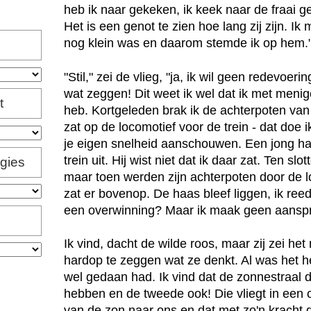
heb ik naar gekeken, ik keek naar de fraai 
Het is een genot te zien hoe lang zij zijn. Ik 
nog klein was en daarom stemde ik op hem.
"Stil," zei de vlieg, "ja, ik wil geen redevoer
wat zeggen! Dit weet ik wel dat ik met meni
t
heb. Kortgeleden brak ik de achterpoten van 
zat op de locomotief voor de trein - dat doe i
je eigen snelheid aanschouwen. Een jong haa
trein uit. Hij wist niet dat ik daar zat. Ten slo
igies
maar toen werden zijn achterpoten door de l
zat er bovenop. De haas bleef liggen, ik reed
een overwinning? Maar ik maak geen aanspra
Ik vind, dacht de wilde roos, maar zij zei het 
hardop te zeggen wat ze denkt. Al was het he
wel gedaan had. Ik vind dat de zonnestraal 
hebben en de tweede ook! Die vliegt in een 
van de zon naar ons en dat met zo'n kracht 