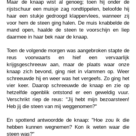
Maar de knaap wist al genoeg; toen hij onder de
rijstschuur een muisje zag rondtippelen, beloofde hij
haar een stukje gedroogd klappervlees, wanneer zij
voor hem de steen ging halen. De muis knabbelde de
mand open, haalde de steen te voorschijn en liep
daarmee in haar bek naar de knaap.
Toen de volgende morgen was aangebroken stapte de
reus voorwaarts en hief een vervaarlijk
krijgsgeschreeuw aan, maar de plaats waar onze
knaap zich bevond, ging niet in vlammen op. Weer
schreeuwde hij en weer was het vergeefs. Zo ging het
vier keer. Daarop schreeuwde de knaap en zie op
hetzelfde ogenblik ontstond er een geweldig vuur.
Verschrikt riep de reus: "Jij hebt mijn bezoarsteen!
Heb jij die steen van mij weggenomen?"
En spottend antwoordde de knaap: "Hoe zou ik die
hebben kunnen wegnemen? Kon ik weten waar die
steen was?"