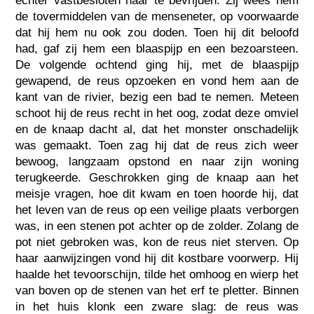
echter vastbesloten haar te bevrijden. Zij wees hem
de tovermiddelen van de menseneter, op voorwaarde
dat hij hem nu ook zou doden. Toen hij dit beloofd
had, gaf zij hem een blaaspijp en een bezoarsteen.
De volgende ochtend ging hij, met de blaaspijp
gewapend, de reus opzoeken en vond hem aan de
kant van de rivier, bezig een bad te nemen. Meteen
schoot hij de reus recht in het oog, zodat deze omviel
en de knaap dacht al, dat het monster onschadelijk
was gemaakt. Toen zag hij dat de reus zich weer
bewoog, langzaam opstond en naar zijn woning
terugkeerde. Geschrokken ging de knaap aan het
meisje vragen, hoe dit kwam en toen hoorde hij, dat
het leven van de reus op een veilige plaats verborgen
was, in een stenen pot achter op de zolder. Zolang de
pot niet gebroken was, kon de reus niet sterven. Op
haar aanwijzingen vond hij dit kostbare voorwerp. Hij
haalde het tevoorschijn, tilde het omhoog en wierp het
van boven op de stenen van het erf te pletter. Binnen
in het huis klonk een zware slag: de reus was