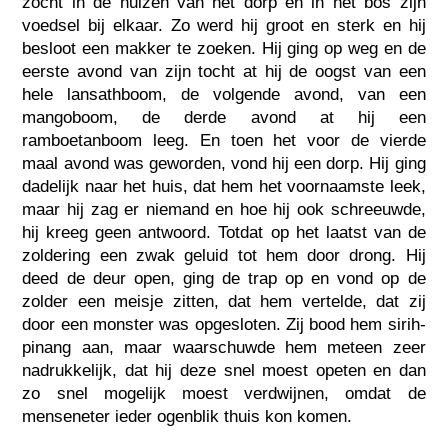
zocht in de huizen van het dorp en in het bos zijn
voedsel bij elkaar. Zo werd hij groot en sterk en hij
besloot een makker te zoeken. Hij ging op weg en de
eerste avond van zijn tocht at hij de oogst van een
hele lansathboom, de volgende avond, van een
mangoboom, de derde avond at hij een
ramboetanboom leeg. En toen het voor de vierde
maal avond was geworden, vond hij een dorp. Hij ging
dadelijk naar het huis, dat hem het voornaamste leek,
maar hij zag er niemand en hoe hij ook schreeuwde,
hij kreeg geen antwoord. Totdat op het laatst van de
zoldering een zwak geluid tot hem door drong. Hij
deed de deur open, ging de trap op en vond op de
zolder een meisje zitten, dat hem vertelde, dat zij
door een monster was opgesloten. Zij bood hem sirih-
pinang aan, maar waarschuwde hem meteen zeer
nadrukkelijk, dat hij deze snel moest opeten en dan
zo snel mogelijk moest verdwijnen, omdat de
menseneter ieder ogenblik thuis kon komen.