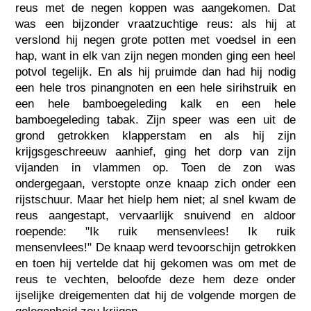
reus met de negen koppen was aangekomen. Dat
was een bijzonder vraatzuchtige reus: als hij at
verslond hij negen grote potten met voedsel in een
hap, want in elk van zijn negen monden ging een heel
potvol tegelijk. En als hij pruimde dan had hij nodig
een hele tros pinangnoten en een hele sirihstruik en
een hele bamboegeleding kalk en een hele
bamboegeleding tabak. Zijn speer was een uit de
grond getrokken klapperstam en als hij zijn
krijgsgeschreeuw aanhief, ging het dorp van zijn
vijanden in vlammen op. Toen de zon was
ondergegaan, verstopte onze knaap zich onder een
rijstschuur. Maar het hielp hem niet; al snel kwam de
reus aangestapt, vervaarlijk snuivend en aldoor
roepende: "Ik ruik mensenvlees! Ik ruik
mensenvlees!" De knaap werd tevoorschijn getrokken
en toen hij vertelde dat hij gekomen was om met de
reus te vechten, beloofde deze hem deze onder
ijselijke dreigementen dat hij de volgende morgen de