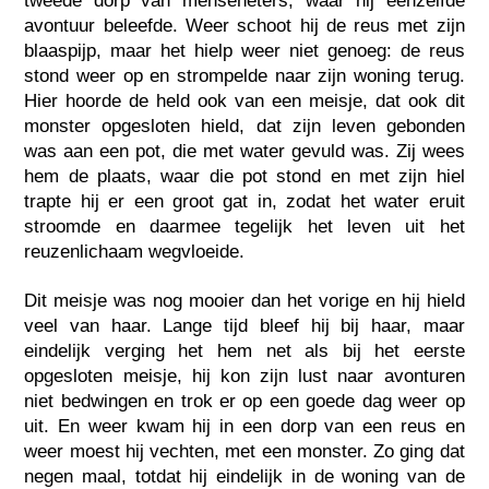
tweede dorp van menseneters, waar hij eenzelfde
avontuur beleefde. Weer schoot hij de reus met zijn
blaaspijp, maar het hielp weer niet genoeg: de reus
stond weer op en strompelde naar zijn woning terug.
Hier hoorde de held ook van een meisje, dat ook dit
monster opgesloten hield, dat zijn leven gebonden
was aan een pot, die met water gevuld was. Zij wees
hem de plaats, waar die pot stond en met zijn hiel
trapte hij er een groot gat in, zodat het water eruit
stroomde en daarmee tegelijk het leven uit het
reuzenlichaam wegvloeide.
Dit meisje was nog mooier dan het vorige en hij hield
veel van haar. Lange tijd bleef hij bij haar, maar
eindelijk verging het hem net als bij het eerste
opgesloten meisje, hij kon zijn lust naar avonturen
niet bedwingen en trok er op een goede dag weer op
uit. En weer kwam hij in een dorp van een reus en
weer moest hij vechten, met een monster. Zo ging dat
negen maal, totdat hij eindelijk in de woning van de