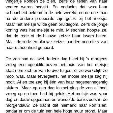
vingertje konden ze zien, zelfs de tenen van haar
voeten waren bedekt. En ondanks dat was haar
schoonheid bekend in de hele wereld, en de ene man
na de andere probeerde zijn geluk bij het meisje.
Maar het meisje wilde geen bruidegom. Zelfs de jonge
koning was het meisje te min. Misschien hoopte ze,
dat de rode of de blauwe keizer haar kwam halen.
Maar de rode en blauwe keizer hadden nog niets van
haar schoonheid gehoord.
De zon had dat wel. Iedere dag bleef hij 's morgens
vroeg een ogenblik boven het huis van het meisje
staan om zich er van te overtuigen, of ze werkelijk zo
mooi was. Maar tevergeefs, het mooie meisje zag hij
nooit. Af en toe zag hij één van haar negenennegentig
sluiers. Maar op een dag in mei ging de zon al heel
vroeg op en toen had hij geluk. Het meisje was voor
dag en dauw opgestaan en wandelde barrevoets in de
morgendauw. Ze dacht dat niemand haar kon zien,
omdat er om de tuin een hele hoge muur stond. Maar