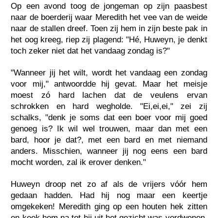
Op een avond toog de jongeman op zijn paasbest
naar de boerderij waar Meredith het vee van de weide
naar de stallen dreef. Toen zij hem in zijn beste pak in
het oog kreeg, riep zij plagend: "Hé, Huweyn, je denkt
toch zeker niet dat het vandaag zondag is?"
"Wanneer jij het wilt, wordt het vandaag een zondag
voor mij," antwoordde hij gevat. Maar het meisje
moest zó hard lachen dat de veulens ervan
schrokken en hard wegholde. "Ei,ei,ei," zei zij
schalks, "denk je soms dat een boer voor mij goed
genoeg is? Ik wil wel trouwen, maar dan met een
bard, hoor je dat?, met een bard en met niemand
anders. Misschien, wanneer jij nog eens een bard
mocht worden, zal ik erover denken."
Huweyn droop net zo af als de vrijers vóór hem
gedaan hadden. Had hij nog maar een keertje
omgekeken! Meredith ging op een houten hek zitten
en keek hem na tot hij uit het gezicht was verdwenen.