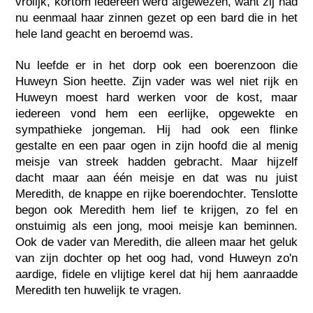
vrolijk, kortom iedereen werd afgewezen, want zij had
nu eenmaal haar zinnen gezet op een bard die in het
hele land geacht en beroemd was.
Nu leefde er in het dorp ook een boerenzoon die
Huweyn Sion heette. Zijn vader was wel niet rijk en
Huweyn moest hard werken voor de kost, maar
iedereen vond hem een eerlijke, opgewekte en
sympathieke jongeman. Hij had ook een flinke
gestalte en een paar ogen in zijn hoofd die al menig
meisje van streek hadden gebracht. Maar hijzelf
dacht maar aan één meisje en dat was nu juist
Meredith, de knappe en rijke boerendochter. Tenslotte
begon ook Meredith hem lief te krijgen, zo fel en
onstuimig als een jong, mooi meisje kan beminnen.
Ook de vader van Meredith, die alleen maar het geluk
van zijn dochter op het oog had, vond Huweyn zo'n
aardige, fidele en vlijtige kerel dat hij hem aanraadde
Meredith ten huwelijk te vragen.