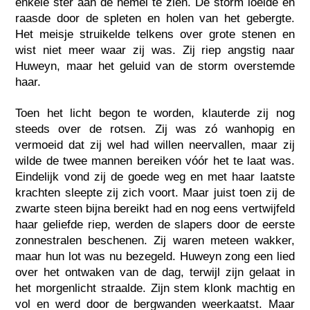
enkele ster aan de hemel te zien. De storm loeide en
raasde door de spleten en holen van het gebergte.
Het meisje struikelde telkens over grote stenen en
wist niet meer waar zij was. Zij riep angstig naar
Huweyn, maar het geluid van de storm overstemde
haar.
Toen het licht begon te worden, klauterde zij nog
steeds over de rotsen. Zij was zó wanhopig en
vermoeid dat zij wel had willen neervallen, maar zij
wilde de twee mannen bereiken vóór het te laat was.
Eindelijk vond zij de goede weg en met haar laatste
krachten sleepte zij zich voort. Maar juist toen zij de
zwarte steen bijna bereikt had en nog eens vertwijfeld
haar geliefde riep, werden de slapers door de eerste
zonnestralen beschenen. Zij waren meteen wakker,
maar hun lot was nu bezegeld. Huweyn zong een lied
over het ontwaken van de dag, terwijl zijn gelaat in
het morgenlicht straalde. Zijn stem klonk machtig en
vol en werd door de bergwanden weerkaatst. Maar