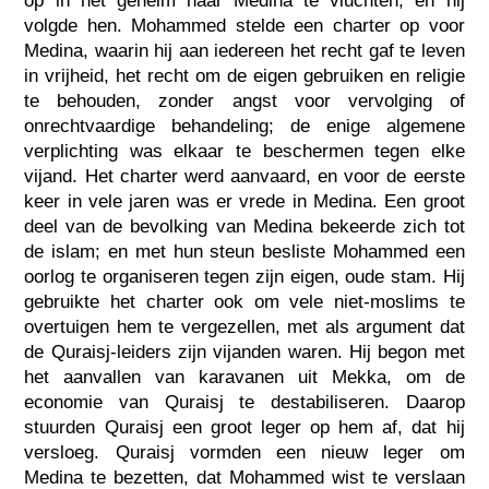
op in het geheim naar Medina te vluchten; en hij
volgde hen. Mohammed stelde een charter op voor
Medina, waarin hij aan iedereen het recht gaf te leven
in vrijheid, het recht om de eigen gebruiken en religie
te behouden, zonder angst voor vervolging of
onrechtvaardige behandeling; de enige algemene
verplichting was elkaar te beschermen tegen elke
vijand. Het charter werd aanvaard, en voor de eerste
keer in vele jaren was er vrede in Medina. Een groot
deel van de bevolking van Medina bekeerde zich tot
de islam; en met hun steun besliste Mohammed een
oorlog te organiseren tegen zijn eigen, oude stam. Hij
gebruikte het charter ook om vele niet-moslims te
overtuigen hem te vergezellen, met als argument dat
de Quraisj-leiders zijn vijanden waren. Hij begon met
het aanvallen van karavanen uit Mekka, om de
economie van Quraisj te destabiliseren. Daarop
stuurden Quraisj een groot leger op hem af, dat hij
versloeg. Quraisj vormden een nieuw leger om
Medina te bezetten, dat Mohammed wist te verslaan