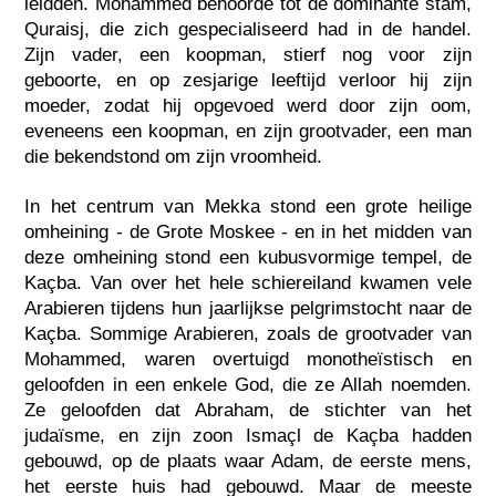
leidden. Mohammed behoorde tot de dominante stam,
Quraisj, die zich gespecialiseerd had in de handel.
Zijn vader, een koopman, stierf nog voor zijn
geboorte, en op zesjarige leeftijd verloor hij zijn
moeder, zodat hij opgevoed werd door zijn oom,
eveneens een koopman, en zijn grootvader, een man
die bekendstond om zijn vroomheid.
In het centrum van Mekka stond een grote heilige
omheining - de Grote Moskee - en in het midden van
deze omheining stond een kubusvormige tempel, de
Kaçba. Van over het hele schiereiland kwamen vele
Arabieren tijdens hun jaarlijkse pelgrimstocht naar de
Kaçba. Sommige Arabieren, zoals de grootvader van
Mohammed, waren overtuigd monotheïstisch en
geloofden in een enkele God, die ze Allah noemden.
Ze geloofden dat Abraham, de stichter van het
judaïsme, en zijn zoon Ismaçl de Kaçba hadden
gebouwd, op de plaats waar Adam, de eerste mens,
het eerste huis had gebouwd. Maar de meeste