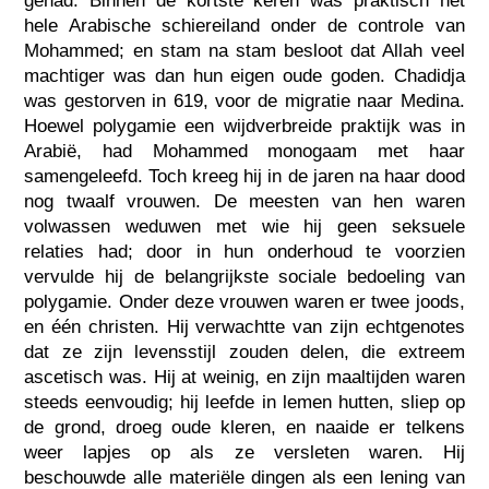
gehad. Binnen de kortste keren was praktisch het
hele Arabische schiereiland onder de controle van
Mohammed; en stam na stam besloot dat Allah veel
machtiger was dan hun eigen oude goden. Chadidja
was gestorven in 619, voor de migratie naar Medina.
Hoewel polygamie een wijdverbreide praktijk was in
Arabië, had Mohammed monogaam met haar
samengeleefd. Toch kreeg hij in de jaren na haar dood
nog twaalf vrouwen. De meesten van hen waren
volwassen weduwen met wie hij geen seksuele
relaties had; door in hun onderhoud te voorzien
vervulde hij de belangrijkste sociale bedoeling van
polygamie. Onder deze vrouwen waren er twee joods,
en één christen. Hij verwachtte van zijn echtgenotes
dat ze zijn levensstijl zouden delen, die extreem
ascetisch was. Hij at weinig, en zijn maaltijden waren
steeds eenvoudig; hij leefde in lemen hutten, sliep op
de grond, droeg oude kleren, en naaide er telkens
weer lapjes op als ze versleten waren. Hij
beschouwde alle materiële dingen als een lening van