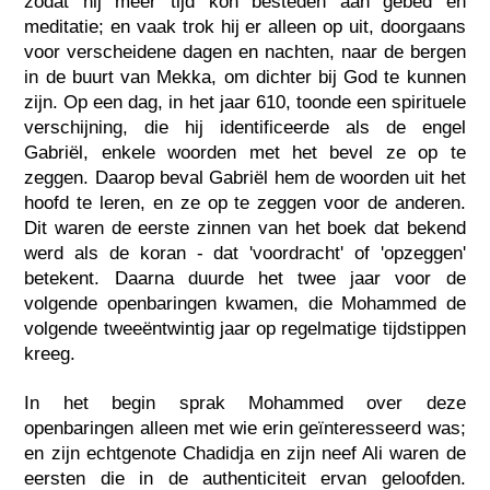
zodat hij meer tijd kon besteden aan gebed en
meditatie; en vaak trok hij er alleen op uit, doorgaans
voor verscheidene dagen en nachten, naar de bergen
in de buurt van Mekka, om dichter bij God te kunnen
zijn. Op een dag, in het jaar 610, toonde een spirituele
verschijning, die hij identificeerde als de engel
Gabriël, enkele woorden met het bevel ze op te
zeggen. Daarop beval Gabriël hem de woorden uit het
hoofd te leren, en ze op te zeggen voor de anderen.
Dit waren de eerste zinnen van het boek dat bekend
werd als de koran - dat 'voordracht' of 'opzeggen'
betekent. Daarna duurde het twee jaar voor de
volgende openbaringen kwamen, die Mohammed de
volgende tweeëntwintig jaar op regelmatige tijdstippen
kreeg.
In het begin sprak Mohammed over deze
openbaringen alleen met wie erin geïnteresseerd was;
en zijn echtgenote Chadidja en zijn neef Ali waren de
eersten die in de authenticiteit ervan geloofden.