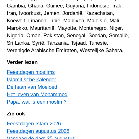
Gambia
,
Ghana
,
Guinee
,
Guyana
,
Indonesië
,
Irak
,
Iran
,
Ivoorkust
,
Jemen
,
Jordanië
,
Kazachstan
,
Koeweit
,
Libanon
,
Libië
,
Maldiven
,
Maleisië
,
Mali
,
Marokko
,
Mauritanië
,
Mayotte
,
Montenegro
,
Niger
,
Nigeria
,
Oman
,
Pakistan
,
Senegal
,
Soedan
,
Somalië
,
Sri Lanka
,
Syrië
,
Tanzania
,
Tsjaad
,
Tunesië
,
Verenigde Arabische Emiraten
,
Westelijke Sahara
.
Verder lezen
Feestdagen moslims
Islamitische kalender
De haan van Moeloed
Het leven van Mohammed
Papa, wat is een moslim?
Zie ook
Feestdagen Islam 2026
Feestdagen augustus 2026
Vandaag de dag: 25 augustus