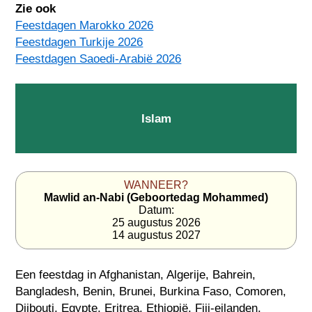
Zie ook
Feestdagen Marokko 2026
Feestdagen Turkije 2026
Feestdagen Saoedi-Arabië 2026
Islam
WANNEER?
Mawlid an-Nabi (Geboortedag Mohammed)
Datum:
25 augustus 2026
14 augustus 2027
Een feestdag in
Afghanistan
,
Algerije
,
Bahrein
,
Bangladesh
,
Benin
,
Brunei
,
Burkina Faso
,
Comoren
,
Djibouti
,
Egypte
,
Eritrea
,
Ethiopië
,
Fiji-eilanden
,