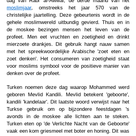
dag van Rabi' al-Awwal, de derde maand van het
moslimjaar
, omstreeks het jaar 570 van de
christelijke jaartelling. Deze gebeurtenis wordt in de
gehele moslimwereld uitbundig gevierd. Thuis en in
de moskee bezingen mensen het leven van de
profeet. Men eet vruchten en zoetigheid en drinkt
mierzoete drankjes. Dit gebruik hangt nauw samen
met het spreekwoordelijke Arabische 'zoet eten en
zoet denken'. Het consumeren van zoetigheid staat
voor moslims symbool voor de positieve manier van
denken over de profeet.
Turken noemen deze dag waarop Mohammed werd
geboren Mevlid Kandili. Mevlid betekent 'geboorte',
kandili 'kandelaar'. Dit laatste woord verwijst naar het
Turkse gebruik om op bijzondere feestdagen 's
avonds in de moskee alle lichten aan te steken.
Turken eten op 'de Verlichte Nacht van de Geboorte'
vaak een kom griesmeel met boter en honing. Dit was