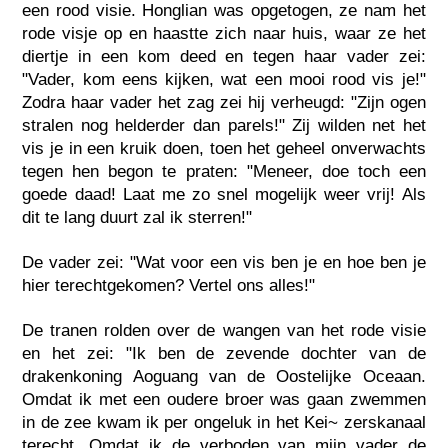
een rood visie. Honglian was opgetogen, ze nam het
rode visje op en haastte zich naar huis, waar ze het
diertje in een kom deed en tegen haar vader zei:
"Vader, kom eens kijken, wat een mooi rood vis je!"
Zodra haar vader het zag zei hij verheugd: "Zijn ogen
stralen nog helderder dan parels!" Zij wilden net het
vis je in een kruik doen, toen het geheel onverwachts
tegen hen begon te praten: "Meneer, doe toch een
goede daad! Laat me zo snel mogelijk weer vrij! Als
dit te lang duurt zal ik sterren!"
De vader zei: "Wat voor een vis ben je en hoe ben je
hier terechtgekomen? Vertel ons alles!"
De tranen rolden over de wangen van het rode visie
en het zei: "Ik ben de zevende dochter van de
drakenkoning Aoguang van de Oostelijke Oceaan.
Omdat ik met een oudere broer was gaan zwemmen
in de zee kwam ik per ongeluk in het Kei~ zerskanaal
terecht. Omdat ik de verboden van mijn vader de