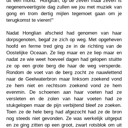
uit één mond: "Honglian, op de zeven maal zeven is
negenenveertigste dag zullen we jou met muziek van
gong en trom dertig mijlen tegemoet gaan om je
terugkomst te vieren!"
Nadat Honglian afscheid had genomen van haar
dorpsgenoten, begaf ze zich op weg. Met opgeheven
hoofd en ferme tred ging ze in de richting van de
Oostelijke Oceaan. Ze liep maar en ze liep maar en
nadat ze wie weet hoeveel dagen had gelopen stuitte
ze op een grote berg die haar de weg versperde.
Rondom de voet van de berg zocht ze nauwlettend
naar de Geelwaterbron maar linksom zoekend vond
ze hem niet en rechtsom zoekend vond ze hem
evenmin. De schoenen aan haar voeten had ze
versleten en de zolen van haar voeten had ze
stukgelopen maar de pijn verbijtend bleef ze zoeken.
Toen ze de hele berg had afgezocht had ze de bron
nog steeds niet gevonden. Ze was werkelijk uitgeput
en ze ging zitten op een groot, zwart rotsblok om uit