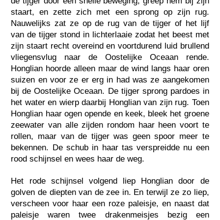
de tijger door een snelle beweging, greep hem bij zijn
staart, en zette zich met een sprong op zijn rug.
Nauwelijks zat ze op de rug van de tijger of het lijf
van de tijger stond in lichterlaaie zodat het beest met
zijn staart recht overeind en voortdurend luid brullend
vliegensvlug naar de Oostelijke Oceaan rende.
Honglian hoorde alleen maar de wind langs haar oren
suizen en voor ze er erg in had was ze aangekomen
bij de Oostelijke Oceaan. De tijger sprong pardoes in
het water en wierp daarbij Honglian van zijn rug. Toen
Honglian haar ogen opende en keek, bleek het groene
zeewater van alle zijden rondom haar heen voort te
rollen, maar van de tijger was geen spoor meer te
bekennen. De schub in haar tas verspreidde nu een
rood schijnsel en wees haar de weg.
Het rode schijnsel volgend liep Honglian door de
golven de diepten van de zee in. En terwijl ze zo liep,
verscheen voor haar een roze paleisje, en naast dat
paleisje waren twee drakenmeisjes bezig een