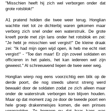
"Misschien heeft hij zich wel verborgen onder dat
grote rotsblok!"
A1 pratend holden die twee weer terug. Honglian
wachtte niet tot ze dichterbij waren gekomen maar
verborg zich snel onder een waterstruik. De grote
kreeft porde met zijn lans onder het rotsblok en zei:
"Je hebt je misschien wel vergist!" De kleine draak
zei: "Ik had mijn ogen wijd open, ik heb me echt niet
vergist!" - "Toe dan maar! Er zijn zoveel soldaten en
officieren in het paleis, het kan iedereen wel zijn
geweest." Al schreeuwend liepen de twee weer weg.
Honglian wierp nog eens voorzichtig een blik op de
derde poort, die nog steeds uiterst streng werd
bewaakt door de soldaten zodat ze zich alleen maar
onder de waterstruik verborgen kon blijven houden.
Maar op dat moment zag ze door de tweede poort een
hele groep drakenmeisjes komen, die een prinses
vergezelden. Ze begreep nu dat haar kans was