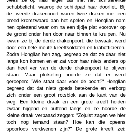
wees ze op haar eigen tas met het schitterende
schubbelicht, waarop de schildpad haar doorliet. Bij
de tweede drakenpoort waren twee draken met een
breed kromzwaard aan het spelen en Honglian nam
hen oplettend waar om na een tijdje plat voorover op
de grond onder hen door naar binnen te kruipen. Nu
kwam ze bij de derde drakenpoort, die bewaakt werd
door een hele meute kreeftsoldaten en krabofficieren.
Zodra Honglian hen zag, begreep ze dat ze daar niet
langs kon komen en er zat voor haar niets anders op
dan heel ver van de derde drakenpoort te blijven
staan. Maar plotseling hoorde ze dat er werd
geroepen: "Wie staat daar voor de poort?" Honglian
begreep dat dat niets goeds betekende en verborg
zich onder een groot rotsblok aan de kant van de
weg. Een kleine draak en een grote kreeft holden
zwaar hijgend en puffend langs en ze hoorde de
kleine draak verbaasd zeggen: "Zojuist zagen we hier
toch nog iemand staan? Hoe kan die opeens
spoorloos verdwenen zijn?" De grote kreeft zei: