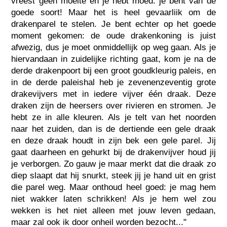
vreest geen moeite en je hebt moed: je bent van de
goede soort! Maar het is heel gevaarliik om de
drakenparel te stelen. Je bent echter op het goede
moment gekomen: de oude drakenkoning is juist
afwezig, dus je moet onmiddellijk op weg gaan. Als je
hiervandaan in zuidelijke richting gaat, kom je na de
derde drakenpoort bij een groot goudkleurig paleis, en
in de derde paleishal heb je zevenenzeventig grote
drakevijvers met in iedere vijver één draak. Deze
draken zijn de heersers over rivieren en stromen. Je
hebt ze in alle kleuren. Als je telt van het noorden
naar het zuiden, dan is de dertiende een gele draak
en deze draak houdt in zijn bek een gele parel. Jij
gaat daarheen en gehurkt bij de drakenvijver houd jij
je verborgen. Zo gauw je maar merkt dat die draak zo
diep slaapt dat hij snurkt, steek jij je hand uit en grist
die parel weg. Maar onthoud heel goed: je mag hem
niet wakker laten schrikken! Als je hem wel zou
wekken is het niet alleen met jouw leven gedaan,
maar zal ook ik door onheil worden bezocht..."