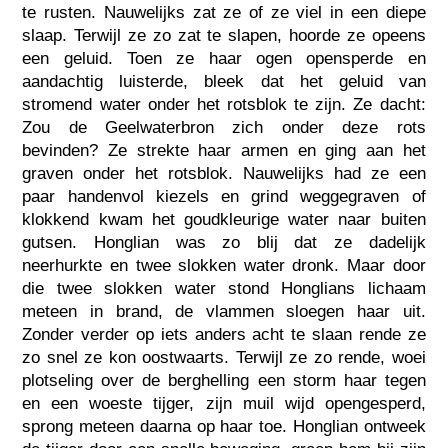
te rusten. Nauwelijks zat ze of ze viel in een diepe
slaap. Terwijl ze zo zat te slapen, hoorde ze opeens
een geluid. Toen ze haar ogen opensperde en
aandachtig luisterde, bleek dat het geluid van
stromend water onder het rotsblok te zijn. Ze dacht:
Zou de Geelwaterbron zich onder deze rots
bevinden? Ze strekte haar armen en ging aan het
graven onder het rotsblok. Nauwelijks had ze een
paar handenvol kiezels en grind weggegraven of
klokkend kwam het goudkleurige water naar buiten
gutsen. Honglian was zo blij dat ze dadelijk
neerhurkte en twee slokken water dronk. Maar door
die twee slokken water stond Honglians lichaam
meteen in brand, de vlammen sloegen haar uit.
Zonder verder op iets anders acht te slaan rende ze
zo snel ze kon oostwaarts. Terwijl ze zo rende, woei
plotseling over de berghelling een storm haar tegen
en een woeste tijger, zijn muil wijd opengesperd,
sprong meteen daarna op haar toe. Honglian ontweek