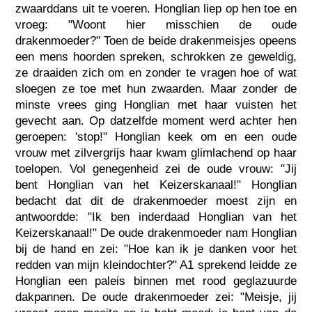
zwaarddans uit te voeren. Honglian liep op hen toe en
vroeg: "Woont hier misschien de oude
drakenmoeder?" Toen de beide drakenmeisjes opeens
een mens hoorden spreken, schrokken ze geweldig,
ze draaiden zich om en zonder te vragen hoe of wat
sloegen ze toe met hun zwaarden. Maar zonder de
minste vrees ging Honglian met haar vuisten het
gevecht aan. Op datzelfde moment werd achter hen
geroepen: 'stop!" Honglian keek om en een oude
vrouw met zilvergrijs haar kwam glimlachend op haar
toelopen. Vol genegenheid zei de oude vrouw: "Jij
bent Honglian van het Keizerskanaal!" Honglian
bedacht dat dit de drakenmoeder moest zijn en
antwoordde: "Ik ben inderdaad Honglian van het
Keizerskanaal!" De oude drakenmoeder nam Honglian
bij de hand en zei: "Hoe kan ik je danken voor het
redden van mijn kleindochter?" A1 sprekend leidde ze
Honglian een paleis binnen met rood geglazuurde
dakpannen. De oude drakenmoeder zei: "Meisje, jij