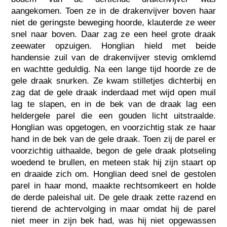
aangekomen. Toen ze in de drakenvijver boven haar
niet de geringste beweging hoorde, klauterde ze weer
snel naar boven. Daar zag ze een heel grote draak
zeewater opzuigen. Honglian hield met beide
handensie zuil van de drakenvijver stevig omklemd
en wachtte geduldig. Na een lange tijd hoorde ze de
gele draak snurken. Ze kwam stilletjes dichterbij en
zag dat de gele draak inderdaad met wijd open muil
lag te slapen, en in de bek van de draak lag een
heldergele parel die een gouden licht uitstraalde.
Honglian was opgetogen, en voorzichtig stak ze haar
hand in de bek van de gele draak. Toen zij de parel er
voorzichtig uithaalde, begon de gele draak plotseling
woedend te brullen, en meteen stak hij zijn staart op
en draaide zich om. Honglian deed snel de gestolen
parel in haar mond, maakte rechtsomkeert en holde
de derde paleishal uit. De gele draak zette razend en
tierend de achtervolging in maar omdat hij de parel
niet meer in zijn bek had, was hij niet opgewassen