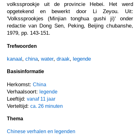
volkssprookje uit de provincie Hebei. Het werd
opgetekend en bewerkt door Li Zeyou. Uit:
'Volkssprookjes (Minjian tonghua gushi ji)' onder
redactie van Dong Sen, Peking, Beijing chubanshe,
1979, pp. 143-151.
Trefwoorden
kanaal
,
china
,
water
,
draak
,
legende
Basisinformatie
Herkomst:
China
Verhaalsoort:
legende
Leeftijd:
vanaf 11 jaar
Verteltijd:
ca. 26 minuten
Thema
Chinese verhalen en legenden