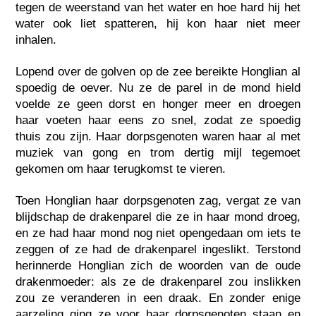
tegen de weerstand van het water en hoe hard hij het
water ook liet spatteren, hij kon haar niet meer
inhalen.
Lopend over de golven op de zee bereikte Honglian al
spoedig de oever. Nu ze de parel in de mond hield
voelde ze geen dorst en honger meer en droegen
haar voeten haar eens zo snel, zodat ze spoedig
thuis zou zijn. Haar dorpsgenoten waren haar al met
muziek van gong en trom dertig mijl tegemoet
gekomen om haar terugkomst te vieren.
Toen Honglian haar dorpsgenoten zag, vergat ze van
blijdschap de drakenparel die ze in haar mond droeg,
en ze had haar mond nog niet opengedaan om iets te
zeggen of ze had de drakenparel ingeslikt. Terstond
herinnerde Honglian zich de woorden van de oude
drakenmoeder: als ze de drakenparel zou inslikken
zou ze veranderen in een draak. En zonder enige
aarzeling ging ze voor haar dorpsgenoten staan en