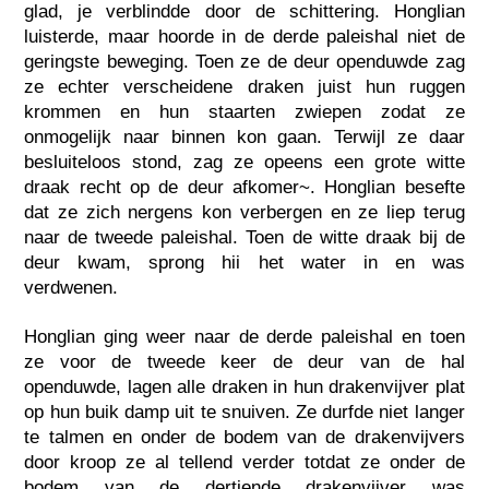
glad, je verblindde door de schittering. Honglian
luisterde, maar hoorde in de derde paleishal niet de
geringste beweging. Toen ze de deur openduwde zag
ze echter verscheidene draken juist hun ruggen
krommen en hun staarten zwiepen zodat ze
onmogelijk naar binnen kon gaan. Terwijl ze daar
besluiteloos stond, zag ze opeens een grote witte
draak recht op de deur afkomer~. Honglian besefte
dat ze zich nergens kon verbergen en ze liep terug
naar de tweede paleishal. Toen de witte draak bij de
deur kwam, sprong hii het water in en was
verdwenen.
Honglian ging weer naar de derde paleishal en toen
ze voor de tweede keer de deur van de hal
openduwde, lagen alle draken in hun drakenvijver plat
op hun buik damp uit te snuiven. Ze durfde niet langer
te talmen en onder de bodem van de drakenvijvers
door kroop ze al tellend verder totdat ze onder de
bodem van de dertiende drakenvijver was