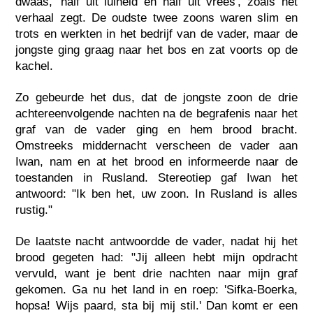
dwaas, 'half uit luiheid en half uit vrees', zoals het
verhaal zegt. De oudste twee zoons waren slim en
trots en werkten in het bedrijf van de vader, maar de
jongste ging graag naar het bos en zat voorts op de
kachel.
Zo gebeurde het dus, dat de jongste zoon de drie
achtereenvolgende nachten na de begrafenis naar het
graf van de vader ging en hem brood bracht.
Omstreeks middernacht verscheen de vader aan
Iwan, nam en at het brood en informeerde naar de
toestanden in Rusland. Stereotiep gaf Iwan het
antwoord: "Ik ben het, uw zoon. In Rusland is alles
rustig."
De laatste nacht antwoordde de vader, nadat hij het
brood gegeten had: "Jij alleen hebt mijn opdracht
vervuld, want je bent drie nachten naar mijn graf
gekomen. Ga nu het land in en roep: 'Sifka-Boerka,
hopsa! Wijs paard, sta bij mij stil.' Dan komt er een