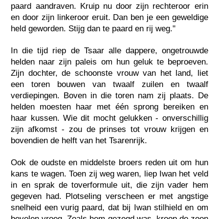
paard aandraven. Kruip nu door zijn rechteroor erin
en door zijn linkeroor eruit. Dan ben je een geweldige
held geworden. Stijg dan te paard en rij weg."
In die tijd riep de Tsaar alle dappere, ongetrouwde
helden naar zijn paleis om hun geluk te beproeven.
Zijn dochter, de schoonste vrouw van het land, liet
een toren bouwen van twaalf zuilen en twaalf
verdiepingen. Boven in die toren nam zij plaats. De
helden moesten haar met één sprong bereiken en
haar kussen. Wie dit mocht gelukken - onverschillig
zijn afkomst - zou de prinses tot vrouw krijgen en
bovendien de helft van het Tsarenrijk.
Ook de oudste en middelste broers reden uit om hun
kans te wagen. Toen zij weg waren, liep Iwan het veld
in en sprak de toverformule uit, die zijn vader hem
gegeven had. Plotseling verscheen er met angstige
snelheid een vurig paard, dat bij Iwan stilhield en om
bevelen vroeg. Zoals hem gezegd was, kroop de zoon