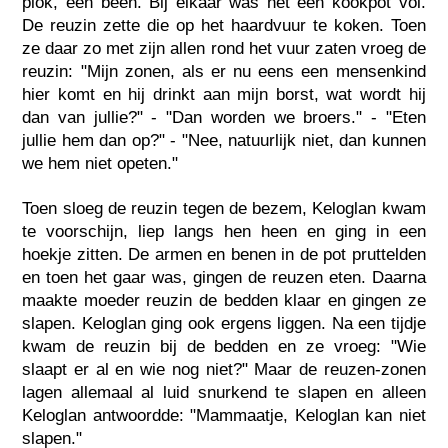
plok, een been. Bij elkaar was het een kookpot vol.
De reuzin zette die op het haardvuur te koken. Toen
ze daar zo met zijn allen rond het vuur zaten vroeg de
reuzin: "Mijn zonen, als er nu eens een mensenkind
hier komt en hij drinkt aan mijn borst, wat wordt hij
dan van jullie?" - "Dan worden we broers." - "Eten
jullie hem dan op?" - "Nee, natuurlijk niet, dan kunnen
we hem niet opeten."
Toen sloeg de reuzin tegen de bezem, Keloglan kwam
te voorschijn, liep langs hen heen en ging in een
hoekje zitten. De armen en benen in de pot pruttelden
en toen het gaar was, gingen de reuzen eten. Daarna
maakte moeder reuzin de bedden klaar en gingen ze
slapen. Keloglan ging ook ergens liggen. Na een tijdje
kwam de reuzin bij de bedden en ze vroeg: "Wie
slaapt er al en wie nog niet?" Maar de reuzen-zonen
lagen allemaal al luid snurkend te slapen en alleen
Keloglan antwoordde: "Mammaatje, Keloglan kan niet
slapen."