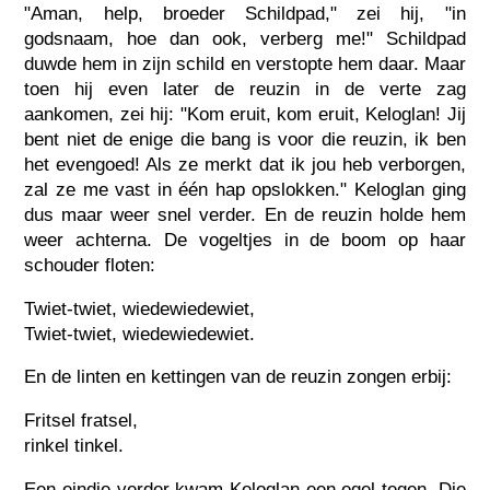
"Aman, help, broeder Schildpad," zei hij, "in
godsnaam, hoe dan ook, verberg me!" Schildpad
duwde hem in zijn schild en verstopte hem daar. Maar
toen hij even later de reuzin in de verte zag
aankomen, zei hij: "Kom eruit, kom eruit, Keloglan! Jij
bent niet de enige die bang is voor die reuzin, ik ben
het evengoed! Als ze merkt dat ik jou heb verborgen,
zal ze me vast in één hap opslokken." Keloglan ging
dus maar weer snel verder. En de reuzin holde hem
weer achterna. De vogeltjes in de boom op haar
schouder floten:
Twiet-twiet, wiedewiedewiet,
Twiet-twiet, wiedewiedewiet.
En de linten en kettingen van de reuzin zongen erbij:
Fritsel fratsel,
rinkel tinkel.
Een eindje verder kwam Keloglan een egel tegen. Die