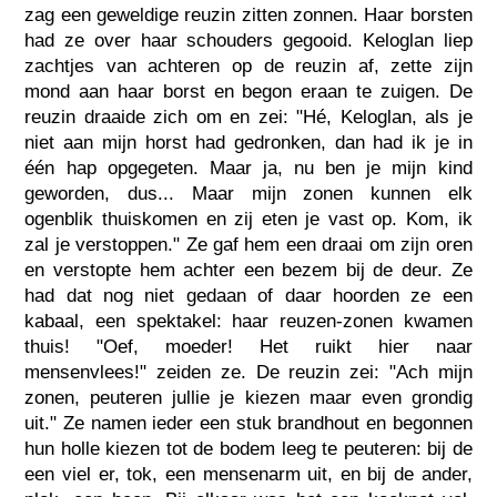
zag een geweldige reuzin zitten zonnen. Haar borsten
had ze over haar schouders gegooid. Keloglan liep
zachtjes van achteren op de reuzin af, zette zijn
mond aan haar borst en begon eraan te zuigen. De
reuzin draaide zich om en zei: "Hé, Keloglan, als je
niet aan mijn horst had gedronken, dan had ik je in
één hap opgegeten. Maar ja, nu ben je mijn kind
geworden, dus... Maar mijn zonen kunnen elk
ogenblik thuiskomen en zij eten je vast op. Kom, ik
zal je verstoppen." Ze gaf hem een draai om zijn oren
en verstopte hem achter een bezem bij de deur. Ze
had dat nog niet gedaan of daar hoorden ze een
kabaal, een spektakel: haar reuzen-zonen kwamen
thuis! "Oef, moeder! Het ruikt hier naar
mensenvlees!" zeiden ze. De reuzin zei: "Ach mijn
zonen, peuteren jullie je kiezen maar even grondig
uit." Ze namen ieder een stuk brandhout en begonnen
hun holle kiezen tot de bodem leeg te peuteren: bij de
een viel er, tok, een mensenarm uit, en bij de ander,