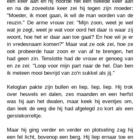
één keer aan en hij hoorde het een tweede keer aan
en na de zoveelste keer zei hij tegen zijn moeder:
"Moeder, ik moet gaan, ik wil de man worden van de
reuzin." De arme vrouw zei: "Mijn zoon, weet je wel
wat je zegt, weet je wat voor oord het daar is waar zij
woont, hoe het er daar aan toe gaat? En hoe wil je er
in vredesnaam komen?" Maar wat ze ook zei, hoe ze
ook probeerde haar zoon er van af te brengen, het
had geen zin. Tenslotte had de vrouw er genoeg van
en ze zei: "Loop voor mijn part naar de hel. Dan ben
ik meteen mooi bevrijd van zo'n sukkel als jij."
Keloglan pakte zijn bullen en liep, liep, liep. Hij trok
over heuvels en dalen, zes maanden en een herfst
was hij aan het dwalen, maar keek hij eventjes om,
dan leek de weg die hij had afgelegd zo kort als een
gerstekorreltje.
Maar hij ging verder en verder en plotseling zag hij
een fel licht, bovenop een berg. Hij liep ernaar toe en