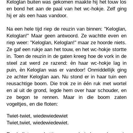
Keloglan buiten was gekomen maakte hij het touw los
en bond het aan de paal van het wc-hokje. Zelf ging
hij er als een haas vandoor.
Na een hele tijd riep de reuzin van binnen: "Keloglan,
Keloglan!" Maar geen antwoord. Ze wachtte even en
riep weer: "Keloglan, Keloglan!" maar ze hoorde niets.
Ze gaf een rukje aan het touw, en het wc-hokje stortte
in. Toen de reuzin in de gaten kreeg hoe de vork in de
steel zat werd ze razend: èn haar wc-hokje lag in
puin, èn Keloglan was er vandoor! Onmiddellijk ging
ze achter Keloglan aan. Nu stond er in haar tuin een
reusachtige boom. Die trok ze in één ruk met wortel
en al uit de grond, legde hem over haar schouder, en
ze begon te rennen. Maar in die boom zaten
vogeltjes, en die floten:
Twiet-twiet, wiedewiedewiet
Twiet,twiet, wiedewiedewiet.