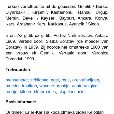
Turkse verteltraditie uit de gebieden: Gemlik / Bursa,
Diyarbakir , Kirşehir, Kastamonu, Istanbul, Ürgüp,
Mersin, Develi / Kayseri, Bayburt, Ankara, Konya,
Kars, Ardahan / Kars, Kaukasus, Ayancik / Sinop.
Bron: Az gittik uz gittik, Pertev Naili Boratav, Ankara
1969. Verteld door: Sisika Boratav (de moeder van
Boratav) in 1939. Zij hoorde het omstreeks 1900 van
een vrouw uit Gemlik. Vertaald door: Veronica
Divendal, 1990.
Trefwoorden
menseneter
,
schildpad
,
egel
,
reus
,
oren afsnijden
,
moeder
,
kaalkop
,
wondersprookje
,
achtervolging
,
turkije
,
kikker
,
blufpraatjes
,
slapeloosheid
Basisinformatie
Origineel: Erler-Karisia koca olmaya giden Keloğlan