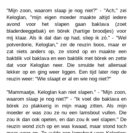
"Mijn zoon, waarom slaap je nog niet?" - "Ach," zei
Keloglan, "mijn eigen moeder maakte altijd iedere
avond voor het slapen gaan baklava (zoet
bladerdeeggebak) en börek (hartige broodjes) voor
mij klaar. Als ik dat dan op had, sliep ik zó." - "Wel
potverdorie, Keloglan," zei de reuzin boos, maar er
zat niets anders op, ze stond op en maakte een
bakblik vol baklava en een bakblik met börek en zette
dat voor Keloglan neer. Die smulde het allemaal
lekker op en ging weer liggen. Een tijd later riep de
reuzin weer: "Wie slaapt er al en wie nog niet?"
"Mammaatje, Keloglan kan niet slapen." - "Mijn zoon,
waarom slaap je nog niet?" - "Ik voel die baklava en
börek zo plakkerig in mijn maag zitten. Als mijn
moeder er was zou ze nu een lamsbout vullen. Die
zou ik dan ook opeten, en dan zou ik wel slapen." De
reuzin wond zich op en was kwaad, maar stond toch