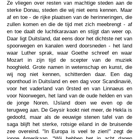
Ze vliegen over resten van machtige steden aan de
sterke Donau, steden die wij niet eens kennen. Maar
af en toe - de rijke plaatsen van de herinneringen, die
zullen komen en die de tijd met zich meebrengt - af
en toe daalt de luchtkaravaan en stijgt dan weer op.
Daar ligt Duitsland, dat eens door het dichtste net van
spoorwegen en kanalen werd doorsneden - het land
waar Luther sprak, waar Goethe schreef en waar
Mozart in zijn tijd de scepter van de muziek
hooghield. Grote namen in wetenschap en kunst, die
wij nog niet kennen, schitterden daar. Een dag
oponthoud in Duitsland en een dag voor Scandinavië,
voor het vaderland van 0rsted en van Linnaeus en
voor Noorwegen, het land van de oude helden en van
de jonge Noren. IJsland doen we even op de
terugweg aan. De Geysir kookt niet meer, de Hekla is
gedoofd, maar als de eeuwige stenen tafel van de
saga blijft het sterke, rotsige eiland in de bruisende
zee overeind. "In Europa is veel te zien!" zegt de
jonge Amerikaan. "Wij hebben het in acht dagen