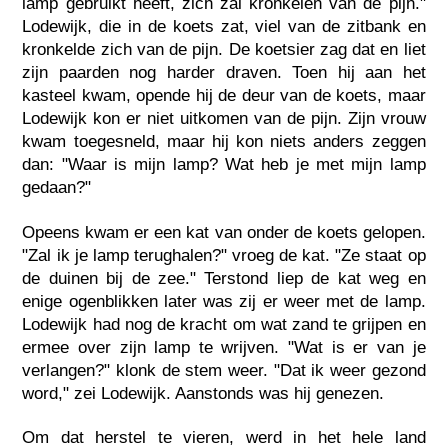
lamp gebruikt heeft, zich zal kronkelen van de pijn."
Lodewijk, die in de koets zat, viel van de zitbank en
kronkelde zich van de pijn. De koetsier zag dat en liet
zijn paarden nog harder draven. Toen hij aan het
kasteel kwam, opende hij de deur van de koets, maar
Lodewijk kon er niet uitkomen van de pijn. Zijn vrouw
kwam toegesneld, maar hij kon niets anders zeggen
dan: "Waar is mijn lamp? Wat heb je met mijn lamp
gedaan?"
Opeens kwam er een kat van onder de koets gelopen.
"Zal ik je lamp terughalen?" vroeg de kat. "Ze staat op
de duinen bij de zee." Terstond liep de kat weg en
enige ogenblikken later was zij er weer met de lamp.
Lodewijk had nog de kracht om wat zand te grijpen en
ermee over zijn lamp te wrijven. "Wat is er van je
verlangen?" klonk de stem weer. "Dat ik weer gezond
word," zei Lodewijk. Aanstonds was hij genezen.
Om dat herstel te vieren, werd in het hele land