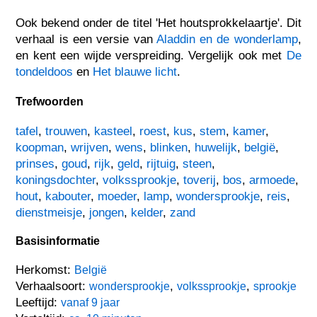
Ook bekend onder de titel 'Het houtsprokkelaartje'. Dit
verhaal is een versie van
Aladdin en de wonderlamp
,
en kent een wijde verspreiding. Vergelijk ook met
De
tondeldoos
en
Het blauwe licht
.
Trefwoorden
tafel
,
trouwen
,
kasteel
,
roest
,
kus
,
stem
,
kamer
,
koopman
,
wrijven
,
wens
,
blinken
,
huwelijk
,
belgië
,
prinses
,
goud
,
rijk
,
geld
,
rijtuig
,
steen
,
koningsdochter
,
volkssprookje
,
toverij
,
bos
,
armoede
,
hout
,
kabouter
,
moeder
,
lamp
,
wondersprookje
,
reis
,
dienstmeisje
,
jongen
,
kelder
,
zand
Basisinformatie
Herkomst:
België
Verhaalsoort:
,
,
wondersprookje
volkssprookje
sprookje
Leeftijd:
vanaf 9 jaar