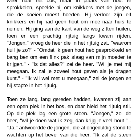
weer naar het bos, maar in plaats van hout te
sprokkelen, speelde hij om knikkers met de jongen,
die de koeien moest hoeden. Hij verloor zijn elf
knikkers en hij had geen hout om mee naar huis te
nemen. Hij ging aan de kant van de weg zitten huilen,
toen er een prachtig rijtuig langs kwam rijden.
"Jongen," vroeg de heer die in het rijtuig zat, "waarom
huil je zo?" - "Omdat ik geen hout heb gesprokkeld en
bang ben om een flink pak slaag van mijn moeder te
krijgen." - "Is dat alles?" zei de heer. "Wil je met mij
meegaan. Ik zal je zoveel hout geven als je dragen
kunt." - "Ik wil wel met u meegaan," zei de jongen en
hij stapte in het rijtuig.
Toen ze lang, lang gereden hadden, kwamen zij aan
een open plek in het bos, en daar hield het rijtuig stil.
Op die plek lag een grote steen. "Jongen," zei de
heer, "wil je doen wat ik zeg, dan krijg je veel hout." -
"Ja," antwoordde de jongen, die al ongeduldig stond te
wachten op het bevel van die heer. "Ik zal de steen