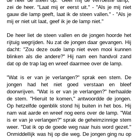
de heer de steen op. "Geef mij de verroeste lamp,"
zei de heer. "Laat mij er eerst uit." - "Als je mij niet
gauw die lamp geeft, laat ik de steen vallen." - "Als je
mij er niet uit laat, geef ik je de lamp niet."
De heer liet de steen vallen en de jongen hoorde het
rijtuig wegrijden. Nu zat de jongen daar gevangen. Hij
dacht: "Zou deze oude lamp niet even mooi kunnen
blinken als die andere?" Hij nam een handvol zand
dat op de trap lag en wreef daarmee over de lamp.
"Wat is er van je verlangen?" sprak een stem. De
jongen had het niet goed verstaan en bleef
doorwrijven. "Wat is er van je verlangen?" herhaalde
de stem. "Hieruit te komen," antwoordde de jongen.
Op hetzelfde ogenblik stond hij buiten in het bos. Hij
nam wat aarde en wreef nog eens over de lamp. "Wat
is er van je verlangen?" sprak de geheimzinnige stem
weer. "Dat ik op de goede weg naar huis word gezet."
Onmiddellijk was hij op die weg. De jongen ging nu op