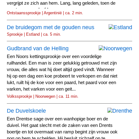
vergrijpt ze zich aan hem. Lang, lang geleden, toen de
eerste mensen leefden...
Ontstaanssprookje | Argentinië | ca. 2 min.
De bruidegom met de gouden neus
Sprookje | Estland | ca. 5 min.
Gudbrand van de Helling
Een Noors kettingsprookje over een voordelige
ruilhandel. Een man is zeer gelukkig getrouwd met zijn
vrouw, die alles wat hij doet altijd goed vindt. Wanneer
hij op een dag een koe probeert te verkopen en dat niet
lukt, ruilt hij de koe voor een paard, het paard voor een
varken, het varken voor een geit...
Volkssprookje | Noorwegen | ca. 11 min.
De Duvelskoele
Een Drentse sage over een wanhopige boer en de
duivel. Het gaat slecht met de zaken van een Drents
boertje en tot overmaat van ramp begint zijn vrouw ook
nog op hem te schelden. Hij besluit zichzelf op te