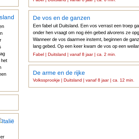
De vos en de ganzen
Een fabel uit Duitsland. Een vos verrast een troep 
Een
onder hen vraagt om nog één gebed alvorens ze op
an
Wanneer de vos daarmee instemt, beginnen de ganz
r
lang gebed. Op een keer kwam de vos op een weilan
s
vette ganzen zat...
aag
Fabel | Duitsland | vanaf 8 jaar | ca. 2 min.
 het
h
De arme en de rijke
een
Volkssprookje | Duitsland | vanaf 8 jaar | ca. 12 min.
ver