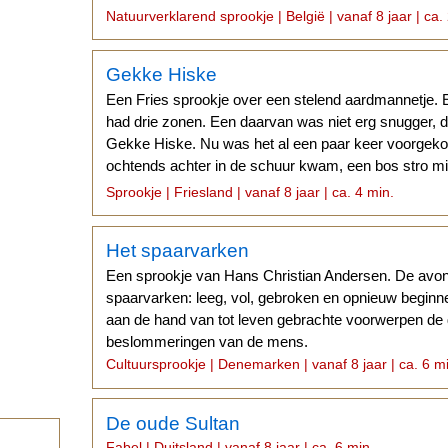
naar hem om...
Natuurverklarend sprookje | België | vanaf 8 jaar | ca.
Gekke Hiske
Een Fries sprookje over een stelend aardmannetje. 
had drie zonen. Een daarvan was niet erg snugger
Gekke Hiske. Nu was het al een paar keer voorgekome
ochtends achter in de schuur kwam, een bos stro mi
begrijpen...
Sprookje | Friesland | vanaf 8 jaar | ca. 4 min.
Het spaarvarken
Een sprookje van Hans Christian Andersen. De avo
spaarvarken: leeg, vol, gebroken en opnieuw beginne
aan de hand van tot leven gebrachte voorwerpen de 
beslommeringen van de mens.
Cultuursprookje | Denemarken | vanaf 8 jaar | ca. 6 m
De oude Sultan
Fabel | Duitsland | vanaf 8 jaar | ca. 6 min.