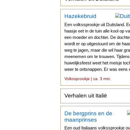
Hazekebruid
Een volkssprookje uit Duitsland. 
haasje eet in de tuin alle kool op v
een moeder en dochter. De dochte
wordt er op uitgestuurd om de haa
weg te jagen, maar die wil haar gr
meenemen om te trouwen. Tijdens
huwelijksfeest weet het meisje toc
weer te ontsnappen. Er was eens 
vrouw met 'n dochter...
Volkssprookje | ca. 3 min.
Verhalen uit Italië
De bergprins en de
maanprinses
Een oud Italiaans volkssprookje o