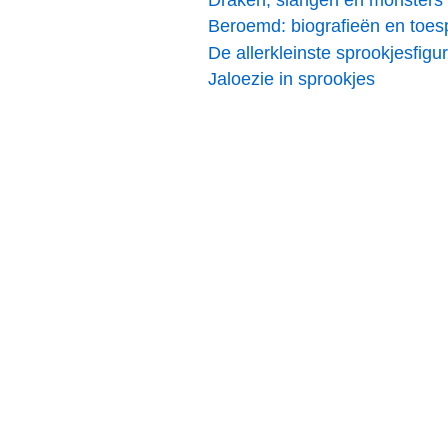
Draken, slangen en monsters
Beroemd: biografieën en toes
De allerkleinste sprookjesfigu
Jaloezie in sprookjes