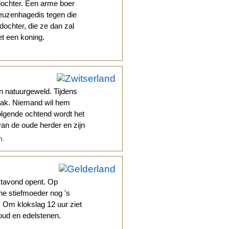
dochter. Een arme boer
euzenhagedis tegen die
 dochter, die ze dan zal
et een koning.
n natuurgeweld. Tijdens
dak. Niemand wil hem
olgende ochtend wordt het
van de oude herder en zijn
n.
stavond opent. Op
ne stiefmoeder nog 's
. Om klokslag 12 uur ziet
oud en edelstenen.