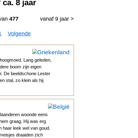
ca. 8 jaar
van
477
vanaf 9 jaar >
1
Volgende
n hoogmoed. Lang geleden,
edere boom zijn eigen
r. De beeldschone Lester
stal, zo klein als hij
n Vlaanderen woonde eens
 hem graag. Hij was erg
n haar leek wel van goud.
e meisjes draaiden zich