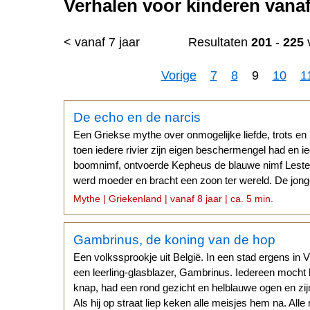
Verhalen voor kinderen vanaf 
< vanaf 7 jaar
Resultaten
201
-
225
Vorige
7
8
9
10
1
n
De echo en de narcis
Een Griekse mythe over onmogelijke liefde, trots e
toen iedere rivier zijn eigen beschermengel had en i
boomnimf, ontvoerde Kepheus de blauwe nimf Leste
werd moeder en bracht een zoon ter wereld. De jongen 
was...
Mythe | Griekenland | vanaf 8 jaar | ca. 5 min.
Gambrinus, de koning van de hop
Een volkssprookje uit België. In een stad ergens i
een leerling-glasblazer, Gambrinus. Iedereen mocht
knap, had een rond gezicht en helblauwe ogen en zij
Als hij op straat liep keken alle meisjes hem na. All