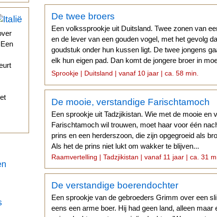
De twee broers
Een volkssprookje uit Duitsland. Twee zonen van ee
over
en de lever van een gouden vogel, met het gevolg da
. Een
goudstuk onder hun kussen ligt. De twee jongens ga
elk hun eigen pad. Dan komt de jongere broer in moe
eurt
twee broers...
Sprookje | Duitsland | vanaf 10 jaar | ca. 58 min.
et
De mooie, verstandige Farischtamoch
Een sprookje uit Tadzjikistan. Wie met de mooie en 
Farischtamoch wil trouwen, moet haar voor één na
prins en een herderszoon, die zijn opgegroeid als br
Als het de prins niet lukt om wakker te blijven...
Raamvertelling | Tadzjikistan | vanaf 11 jaar | ca. 31 m
en
De verstandige boerendochter
Een sprookje van de gebroeders Grimm over een sl
s
eens een arme boer. Hij had geen land, alleen maar e