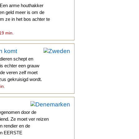
e. Een arme houthakker
een geld meer is om de
m ze in het bos achter te
 19 min.
en komt
dieren schept en
t is echter een grauw
ode veren zelf moet
ezus gekruisigd wordt.
in.
eegenomen door de
iend. Ze moet ver reizen
en rendier en de
sen EERSTE