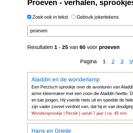
Proeven - verhalen, sprookje
Zoek ook in tekst
Gebruik jokertekens
n
Resultaten
1
-
25
van
60
voor
proeven
Pagina 1
2
3
V
Aladdin en de wonderlamp
Een Perzisch sprookje over de avonturen van Aladdi
arme kleermaker met een zoon die Aladdin heette. D
en luie jongen. Hij voerde niets uit en speelde de he
zijn vader zoveel verdriet van, dat hij er van doodgin
Wondersprookje | Perzië | vanaf 7 jaar | ca. 45 min.
Hans en Grietje