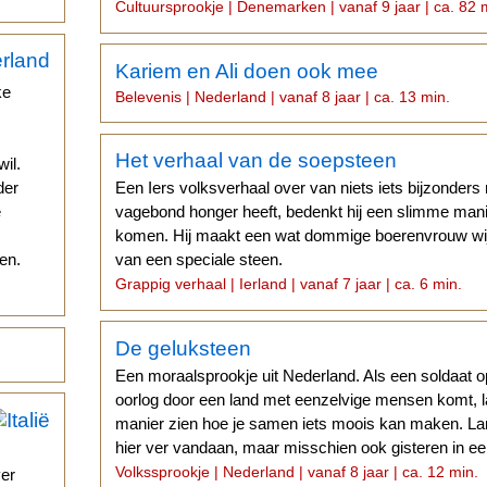
GESCHIEDENIS...
Cultuursprookje | Denemarken | vanaf 9 jaar | ca. 82 
Kariem en Ali doen ook mee
ke
Belevenis | Nederland | vanaf 8 jaar | ca. 13 min.
Het verhaal van de soepsteen
il.
der
Een Iers volksverhaal over van niets iets bijzonde
e
vagebond honger heeft, bedenkt hij een slimme mani
komen. Hij maakt een wat dommige boerenvrouw wij
en.
van een speciale steen.
Grappig verhaal | Ierland | vanaf 7 jaar | ca. 6 min.
De geluksteen
Een moraalsprookje uit Nederland. Als een soldaat 
oorlog door een land met eenzelvige mensen komt, la
manier zien hoe je samen iets moois kan maken. Lan
hier ver vandaan, maar misschien ook gisteren in een 
Volkssprookje | Nederland | vanaf 8 jaar | ca. 12 min.
ver