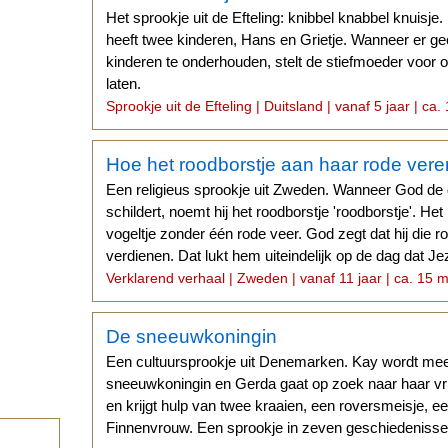
Het sprookje uit de Efteling: knibbel knabbel knuisj
heeft twee kinderen, Hans en Grietje. Wanneer er g
kinderen te onderhouden, stelt de stiefmoeder voor o
laten.
Sprookje uit de Efteling | Duitsland | vanaf 5 jaar | ca.
Hoe het roodborstje aan haar rode ver
Een religieus sprookje uit Zweden. Wanneer God de 
schildert, noemt hij het roodborstje 'roodborstje'. He
vogeltje zonder één rode veer. God zegt dat hij die r
verdienen. Dat lukt hem uiteindelijk op de dag dat J
Verklarend verhaal | Zweden | vanaf 11 jaar | ca. 15 m
De sneeuwkoningin
Een cultuursprookje uit Denemarken. Kay wordt m
sneeuwkoningin en Gerda gaat op zoek naar haar vr
en krijgt hulp van twee kraaien, een roversmeisje, e
Finnenvrouw. Een sprookje in zeven geschiedenis