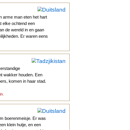
n arme man eten het hart
t elke ochtend een
an de wereld in en gaan
ilijkheden. Er waren eens
verstandige
cht wakker houden. Een
oers, komen in haar stad.
in.
im boerenmeisje. Er was
en klein hutje, en een