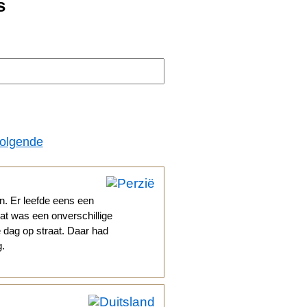
s
olgende
n. Er leefde eens een
at was een onverschillige
le dag op straat. Daar had
g.