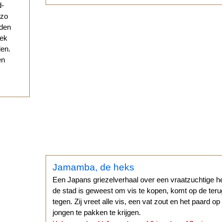
d-
 zo
eden
eek
den.
en
Jamamba, de heks
Een Japans griezelverhaal over een vraatzuchtige h
de stad is geweest om vis te kopen, komt op de t
tegen. Zij vreet alle vis, een vat zout en het paard o
jongen te pakken te krijgen.