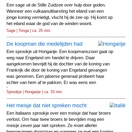
Een sage uit de Stille Zuidzee over hulp door goden.
Wanneer een vulkaanuitbarsting het eiland van een
jonge koning vernietigt, vlucht hij de zee op. Hij komt op
het eiland waar de god van de winden woont.
Sage | Tonga | ca. 25 min.
De koopman die medelijden had
Een sprookje uit Hongarije. Een koopmanszoon gaat op
weg naar Engeland om handel te drijven. Daar
aangekomen bevrijdt hij de dochter van de koning van
Frankrijk die door de koning van Engeland gevangen
was genomen. Een jaloerse generaal probeert haar
echter van hem af te pakken. Er was eens een
koopman...
Sprookje | Hongarije | ca. 33 min.
Het meisje dat niet spreken mocht
Een Italiaans sprookje over een meisje dat haar broers
verlost. Om haar twee broers te bevrijden mag een
meisje zeven jaar niet spreken. Ze moet allerlei
beproevingen doorstaan en wanneer ze met een koning