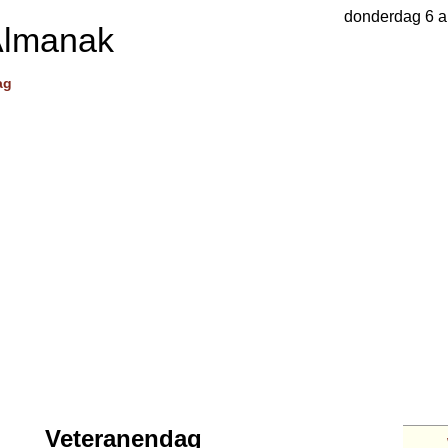
donderdag 6 a
Almanak
ag
Veteranendag