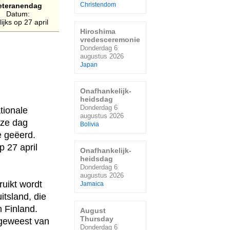
eteranendag
Christendom
Datum:
lijks op 27 april
Hiroshima
vredesceremonie
Donderdag 6
augustus 2026
Japan
Onafhankelijk-
heidsdag
Donderdag 6
ationale
augustus 2026
eze dag
Bolivia
e geëerd.
 27 april
Onafhankelijk-
heidsdag
Donderdag 6
augustus 2026
uikt wordt
Jamaica
itsland, die
n Finland.
August
Thursday
 geweest van
Donderdag 6