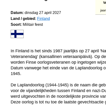
V
jaar
Datum:
dinsdag 27 april 2027
Land / gebied:
Finland
Soort:
Militair feest
In Finland is het sinds 1987 jaarlijks op 27 april 'N
Veteranendag' (kansallinen veteraanipäivä). Op d
worden Finse oorlogsveteranen op ingetogen wijz
Datum vanwege het einde van de Laplandoorlog op
1945.
De Laplandoorlog (1944-1945) is de naam die gebr
voor de vijandelijkheden tussen Finland en nazi-Du
werd uitgevochten in de noordelijkste provincie va
Deze oorlog is tot nu toe de laatste gevechtsactie