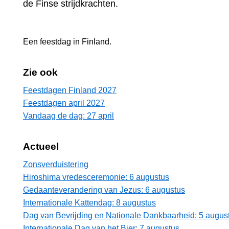
de Finse strijdkrachten.
Een feestdag in
Finland
.
Zie ook
Feestdagen Finland 2027
Feestdagen april 2027
Vandaag de dag: 27 april
Actueel
Zonsverduistering
Hiroshima vredesceremonie: 6 augustus
Gedaanteverandering van Jezus: 6 augustus
Internationale Kattendag: 8 augustus
Dag van Bevrijding en Nationale Dankbaarheid: 5 augus
Internationale Dag van het Bier: 7 augustus