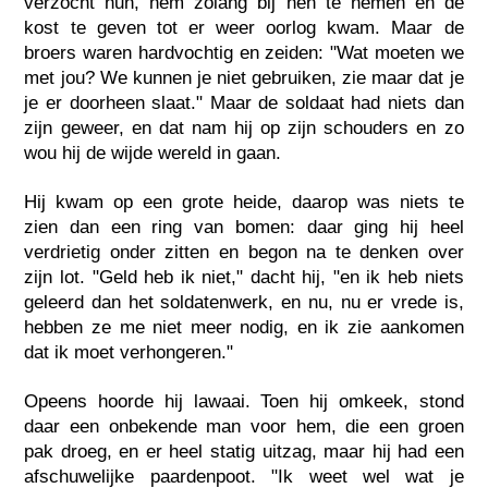
verzocht hun, hem zolang bij hen te nemen en de
kost te geven tot er weer oorlog kwam. Maar de
broers waren hardvochtig en zeiden: "Wat moeten we
met jou? We kunnen je niet gebruiken, zie maar dat je
je er doorheen slaat." Maar de soldaat had niets dan
zijn geweer, en dat nam hij op zijn schouders en zo
wou hij de wijde wereld in gaan.
Hij kwam op een grote heide, daarop was niets te
zien dan een ring van bomen: daar ging hij heel
verdrietig onder zitten en begon na te denken over
zijn lot. "Geld heb ik niet," dacht hij, "en ik heb niets
geleerd dan het soldatenwerk, en nu, nu er vrede is,
hebben ze me niet meer nodig, en ik zie aankomen
dat ik moet verhongeren."
Opeens hoorde hij lawaai. Toen hij omkeek, stond
daar een onbekende man voor hem, die een groen
pak droeg, en er heel statig uitzag, maar hij had een
afschuwelijke paardenpoot. "Ik weet wel wat je