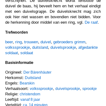
verschijnen. De duivelsknecht wordt tenslotte de
duivel de baas, hij beveelt hem en het verhaal eindigt
met een duivelsgrapje. De duivelsknecht mag zich
ook hier niet wassen en bovendien niet bidden. Voor
de herkenning door middel van een ring, vgl.
De raaf
.
Trefwoorden
beer
,
ring
,
trouwen
,
duivel
,
gebroeders grimm
,
volkssprookje
,
duitsland
,
duivelsprookje
,
afgedankte
soldaat
,
soldaat
Basisinformatie
Origineel:
Der Bärenhäuter
Herkomst:
Duitsland
Engels:
Bearskin
Verhaalsoort:
,
,
volkssprookje
duivelsprookje
sprookje
Religie:
christendom
Leeftijd:
vanaf 8 jaar
Verteltijd:
ca. 14 minuten