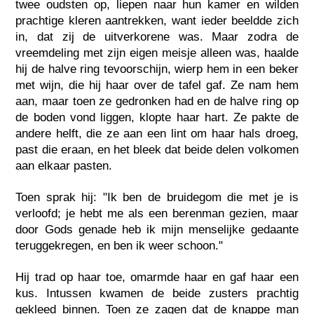
twee oudsten op, liepen naar hun kamer en wilden
prachtige kleren aantrekken, want ieder beeldde zich
in, dat zij de uitverkorene was. Maar zodra de
vreemdeling met zijn eigen meisje alleen was, haalde
hij de halve ring tevoorschijn, wierp hem in een beker
met wijn, die hij haar over de tafel gaf. Ze nam hem
aan, maar toen ze gedronken had en de halve ring op
de boden vond liggen, klopte haar hart. Ze pakte de
andere helft, die ze aan een lint om haar hals droeg,
past die eraan, en het bleek dat beide delen volkomen
aan elkaar pasten.
Toen sprak hij: "Ik ben de bruidegom die met je is
verloofd; je hebt me als een berenman gezien, maar
door Gods genade heb ik mijn menselijke gedaante
teruggekregen, en ben ik weer schoon."
Hij trad op haar toe, omarmde haar en gaf haar een
kus. Intussen kwamen de beide zusters prachtig
gekleed binnen. Toen ze zagen dat de knappe man