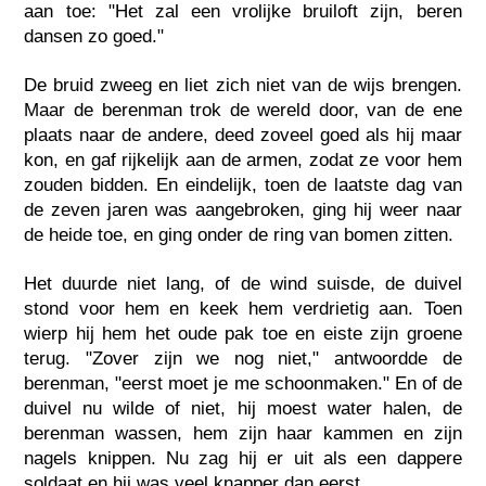
aan toe: "Het zal een vrolijke bruiloft zijn, beren
dansen zo goed."
De bruid zweeg en liet zich niet van de wijs brengen.
Maar de berenman trok de wereld door, van de ene
plaats naar de andere, deed zoveel goed als hij maar
kon, en gaf rijkelijk aan de armen, zodat ze voor hem
zouden bidden. En eindelijk, toen de laatste dag van
de zeven jaren was aangebroken, ging hij weer naar
de heide toe, en ging onder de ring van bomen zitten.
Het duurde niet lang, of de wind suisde, de duivel
stond voor hem en keek hem verdrietig aan. Toen
wierp hij hem het oude pak toe en eiste zijn groene
terug. "Zover zijn we nog niet," antwoordde de
berenman, "eerst moet je me schoonmaken." En of de
duivel nu wilde of niet, hij moest water halen, de
berenman wassen, hem zijn haar kammen en zijn
nagels knippen. Nu zag hij er uit als een dappere
soldaat en hij was veel knapper dan eerst.