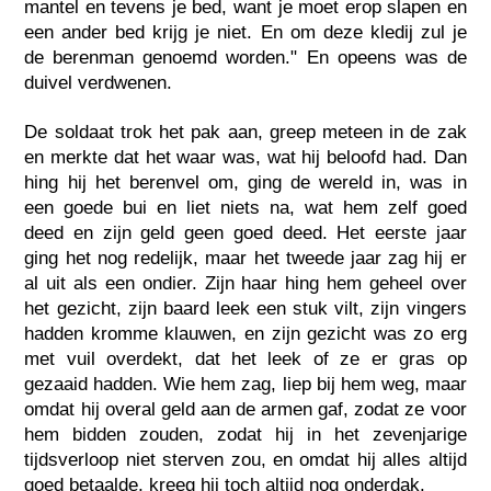
mantel en tevens je bed, want je moet erop slapen en
een ander bed krijg je niet. En om deze kledij zul je
de berenman genoemd worden." En opeens was de
duivel verdwenen.
De soldaat trok het pak aan, greep meteen in de zak
en merkte dat het waar was, wat hij beloofd had. Dan
hing hij het berenvel om, ging de wereld in, was in
een goede bui en liet niets na, wat hem zelf goed
deed en zijn geld geen goed deed. Het eerste jaar
ging het nog redelijk, maar het tweede jaar zag hij er
al uit als een ondier. Zijn haar hing hem geheel over
het gezicht, zijn baard leek een stuk vilt, zijn vingers
hadden kromme klauwen, en zijn gezicht was zo erg
met vuil overdekt, dat het leek of ze er gras op
gezaaid hadden. Wie hem zag, liep bij hem weg, maar
omdat hij overal geld aan de armen gaf, zodat ze voor
hem bidden zouden, zodat hij in het zevenjarige
tijdsverloop niet sterven zou, en omdat hij alles altijd
goed betaalde, kreeg hij toch altijd nog onderdak.