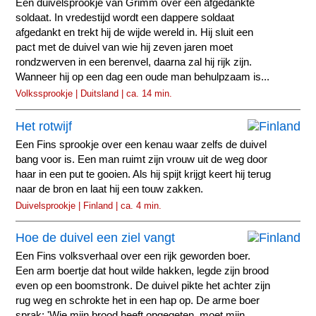
Een duivelsprookje van Grimm over een afgedankte
soldaat. In vredestijd wordt een dappere soldaat
afgedankt en trekt hij de wijde wereld in. Hij sluit een
pact met de duivel van wie hij zeven jaren moet
rondzwerven in een berenvel, daarna zal hij rijk zijn.
Wanneer hij op een dag een oude man behulpzaam is...
Volkssprookje | Duitsland | ca. 14 min.
Het rotwijf
Een Fins sprookje over een kenau waar zelfs de duivel
bang voor is. Een man ruimt zijn vrouw uit de weg door
haar in een put te gooien. Als hij spijt krijgt keert hij terug
naar de bron en laat hij een touw zakken.
Duivelsprookje | Finland | ca. 4 min.
Hoe de duivel een ziel vangt
Een Fins volksverhaal over een rijk geworden boer.
Een arm boertje dat hout wilde hakken, legde zijn brood
even op een boomstronk. De duivel pikte het achter zijn
rug weg en schrokte het in een hap op. De arme boer
sprak: 'Wie mijn brood heeft opgegeten, moet mijn