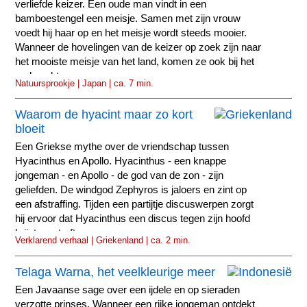
verliefde keizer. Een oude man vindt in een
bamboestengel een meisje. Samen met zijn vrouw
voedt hij haar op en het meisje wordt steeds mooier.
Wanneer de hovelingen van de keizer op zoek zijn naar
het mooiste meisje van het land, komen ze ook bij het
oude echtpaar.
Natuursprookje | Japan | ca. 7 min.
Waarom de hyacint maar zo kort
bloeit
Een Griekse mythe over de vriendschap tussen
Hyacinthus en Apollo. Hyacinthus - een knappe
jongeman - en Apollo - de god van de zon - zijn
geliefden. De windgod Zephyros is jaloers en zint op
een afstraffing. Tijden een partijtje discuswerpen zorgt
hij ervoor dat Hyacinthus een discus tegen zijn hoofd
krijgt en sterft.
Verklarend verhaal | Griekenland | ca. 2 min.
Telaga Warna, het veelkleurige meer
Een Javaanse sage over een ijdele en op sieraden
verzotte prinses. Wanneer een rijke jongeman ontdekt