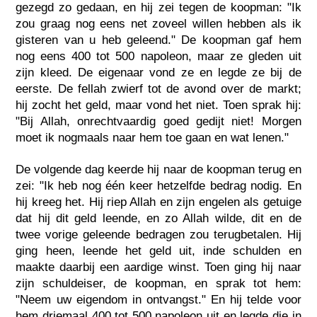
gezegd zo gedaan, en hij zei tegen de koopman: "Ik
zou graag nog eens net zoveel willen hebben als ik
gisteren van u heb geleend." De koopman gaf hem
nog eens 400 tot 500 napoleon, maar ze gleden uit
zijn kleed. De eigenaar vond ze en legde ze bij de
eerste. De fellah zwierf tot de avond over de markt;
hij zocht het geld, maar vond het niet. Toen sprak hij:
"Bij Allah, onrechtvaardig goed gedijt niet! Morgen
moet ik nogmaals naar hem toe gaan en wat lenen."
De volgende dag keerde hij naar de koopman terug en
zei: "Ik heb nog één keer hetzelfde bedrag nodig. En
hij kreeg het. Hij riep Allah en zijn engelen als getuige
dat hij dit geld leende, en zo Allah wilde, dit en de
twee vorige geleende bedragen zou terugbetalen. Hij
ging heen, leende het geld uit, inde schulden en
maakte daarbij een aardige winst. Toen ging hij naar
zijn schuldeiser, de koopman, en sprak tot hem:
"Neem uw eigendom in ontvangst." En hij telde voor
hem driemaal 400 tot 500 napoleon uit en legde die in