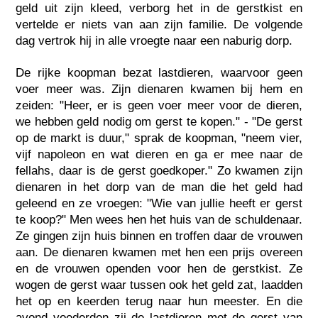
geld uit zijn kleed, verborg het in de gerstkist en
vertelde er niets van aan zijn familie. De volgende
dag vertrok hij in alle vroegte naar een naburig dorp.
De rijke koopman bezat lastdieren, waarvoor geen
voer meer was. Zijn dienaren kwamen bij hem en
zeiden: "Heer, er is geen voer meer voor de dieren,
we hebben geld nodig om gerst te kopen." - "De gerst
op de markt is duur," sprak de koopman, "neem vier,
vijf napoleon en wat dieren en ga er mee naar de
fellahs, daar is de gerst goedkoper." Zo kwamen zijn
dienaren in het dorp van de man die het geld had
geleend en ze vroegen: "Wie van jullie heeft er gerst
te koop?" Men wees hen het huis van de schuldenaar.
Ze gingen zijn huis binnen en troffen daar de vrouwen
aan. De dienaren kwamen met hen een prijs overeen
en de vrouwen openden voor hen de gerstkist. Ze
wogen de gerst waar tussen ook het geld zat, laadden
het op en keerden terug naar hun meester. En die
avond voederden zij de lastdieren met de gerst van