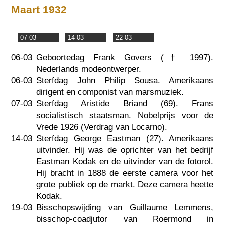
Maart 1932
07-03
14-03
22-03
06-03
Geboortedag Frank Govers (†
1997
).
Nederlands modeontwerper.
06-03
Sterfdag John Philip Sousa. Amerikaans
dirigent en componist van marsmuziek.
07-03
Sterfdag Aristide Briand (69). Frans
socialistisch staatsman. Nobelprijs voor de
Vrede 1926 (Verdrag van Locarno).
14-03
Sterfdag George Eastman (27). Amerikaans
uitvinder. Hij was de oprichter van het bedrijf
Eastman Kodak en de uitvinder van de fotorol.
Hij bracht in 1888 de eerste camera voor het
grote publiek op de markt. Deze camera heette
Kodak.
19-03
Bisschopswijding van Guillaume Lemmens,
bisschop-coadjutor van Roermond in