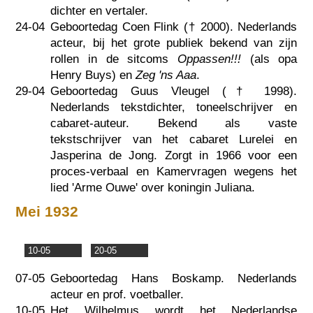
dichter en vertaler.
24-04
Geboortedag Coen Flink (†
2000
). Nederlands
acteur, bij het grote publiek bekend van zijn
rollen in de sitcoms
Oppassen!!!
(als opa
Henry Buys) en
Zeg 'ns Aaa
.
29-04
Geboortedag Guus Vleugel (†
1998
).
Nederlands tekstdichter, toneelschrijver en
cabaret-auteur. Bekend als vaste
tekstschrijver van het cabaret Lurelei en
Jasperina de Jong. Zorgt in 1966 voor een
proces-verbaal en Kamervragen wegens het
lied 'Arme Ouwe' over koningin Juliana.
Mei 1932
10-05
20-05
07-05
Geboortedag Hans Boskamp. Nederlands
acteur en prof. voetballer.
10-05
Het Wilhelmus wordt het Nederlandse