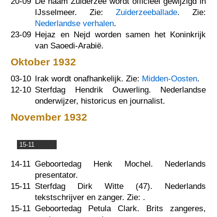
20-09
De naam Zuiderzee wordt officieel gewijzigd in
IJsselmeer. Zie:
Zuiderzeeballade
. Zie:
Nederlandse verhalen
.
23-09
Hejaz en Nejd worden samen het Koninkrijk
van Saoedi-Arabië.
Oktober 1932
03-10
Irak wordt onafhankelijk. Zie:
Midden-Oosten
.
12-10
Sterfdag Hendrik Ouwerling. Nederlandse
onderwijzer, historicus en journalist.
November 1932
15-11
14-11
Geboortedag Henk Mochel. Nederlands
presentator.
15-11
Sterfdag Dirk Witte (47). Nederlands
tekstschrijver en zanger. Zie:
.
15-11
Geboortedag Petula Clark. Brits zangeres,