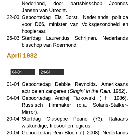
Nederland, door aartsbisschop Joannes
Jansen van Utrecht.
22-03
Geboortedag Els Borst. Nederlands politica
voor D66, minister van Volksgezondheid en
hoogleraar.
26-03
Sterfdag Laurentius Schrijnen. Nederlands
bisschop van Roermond.
April 1932
04-04
24-04
01-04
Geboortedag Debbie Reynolds. Amerikaans
actrice en zangeres (
Singin' in the Rain
, 1952).
04-04
Geboortedag Andrej Tarkovski (†
1986
).
Russisch filmmaker (o.a. Solaris-Stalker-
Mirror).
20-04
Sterfdag Giuseppe Peano (73). Italiaans
wiskundige, filosoof en logicus.
20-04
Geboortedag Rein Bloem (†
2008
). Nederlands