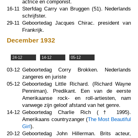
actrice en componist.
16-11
Sterfdag Carry van Bruggen (51). Nederlands
schrijfster.
29-11
Geboortedag Jacques Chirac. president van
Frankrijk.
December 1932
24-12
14-12
05-12
03-12
Geboortedag Corry Brokken. Nederlands
zangeres en juriste
05-12
Geboortedag Little Richard. (Richard Wayne
Penniman). Predikant. Een van de eerste
Amerikaanse rock- en roll-artiesten, nam
vanwege zijn geloof afstand van het genre.
14-12
Geboortedag Charlie Rich (†
1995
).
Amerikaans countryzanger (
The Most Beautiful
Girl
).
20-12
Geboortedag John Hillerman. Brits acteur,