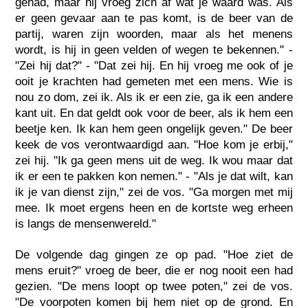
gehad, maar hij vroeg zich af wat je waard was. Als
er geen gevaar aan te pas komt, is de beer van de
partij, waren zijn woorden, maar als het menens
wordt, is hij in geen velden of wegen te bekennen." -
"Zei hij dat?" - "Dat zei hij. En hij vroeg me ook of je
ooit je krachten had gemeten met een mens. Wie is
nou zo dom, zei ik. Als ik er een zie, ga ik een andere
kant uit. En dat geldt ook voor de beer, als ik hem een
beetje ken. Ik kan hem geen ongelijk geven." De beer
keek de vos verontwaardigd aan. "Hoe kom je erbij,"
zei hij. "Ik ga geen mens uit de weg. Ik wou maar dat
ik er een te pakken kon nemen." - "Als je dat wilt, kan
ik je van dienst zijn," zei de vos. "Ga morgen met mij
mee. Ik moet ergens heen en de kortste weg erheen
is langs de mensenwereld."
De volgende dag gingen ze op pad. "Hoe ziet de
mens eruit?" vroeg de beer, die er nog nooit een had
gezien. "De mens loopt op twee poten," zei de vos.
"De voorpoten komen bij hem niet op de grond. En