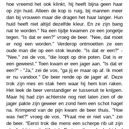
hoe vreemd het ook klinkt, hij heeft bijna geen haar
op zijn huid. Alleen de kop is ruig, bij mannen meer
dan bij vrouwen maar die dragen het haar langer. Hun
huid heeft niet altijd dezelfde kleur. En ze zijn bang
nat te worden." Na een tijdje kwamen ze een jongetje
tegen. "Is dat er een?" vroeg de beer. "Nee, dat moet
er nog een worden." Verderop ontmoetten ze een
oude man die op een stok leunde. "Is dat er een?" -
"Nee," zei de vos, "die loopt op drie poten. Dat is er
een geweest." Toen kwam er een jager aan. "Is dat er
een?" - "Ja," zei de vos, "ga jij er maar op af. Ik moet
er nu vandoor." De beer rende op de jager af. Deze
trok zijn mes en stak hem waar hij hem kon raken.
Het leek de beer verstandiger er tussenuit te knijpen.
Maar hij had zijn achterste nog niet laten zien of de
jager pakte zijn geweer en zond hem een schot hagel
na. Krimpend van de pijn kwam de beer thuis. "Hoe
was het?" vroeg de vos. "Praat me er niet van," zei
de beer. "Eerst trok die mens een scherpe rib uit zijn