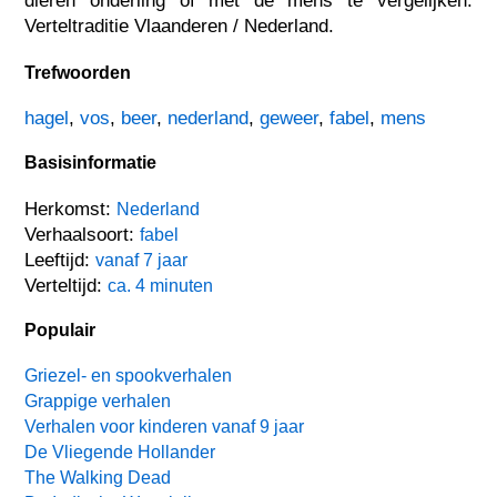
dieren onderling of met de mens te vergelijken.
Verteltraditie Vlaanderen / Nederland.
Trefwoorden
hagel
,
vos
,
beer
,
nederland
,
geweer
,
fabel
,
mens
Basisinformatie
Herkomst:
Nederland
Verhaalsoort:
fabel
Leeftijd:
vanaf 7 jaar
Verteltijd:
ca. 4 minuten
Populair
Griezel- en spookverhalen
Grappige verhalen
Verhalen voor kinderen vanaf 9 jaar
De Vliegende Hollander
The Walking Dead