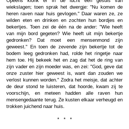
Opeens klonk er in de lucht een gesuis van
wiekslagen; toen sprak het dwergje: "Nu komen de
heren raven naar huis gevlogen." Daar waren ze, ze
wilden eten en drinken en zochten hun bordjes en
bekertjes. Toen zei de één na de ander: "Wie heeft
van mijn bord gegeten? Wie heeft uit mijn bekertje
gedronken? Dat moet een mensenmond zijn
geweest." En toen de zevende zijn bekertje tot de
bodem leeg gedronken had, rolde het ringetje naar
hem toe. Hij bekeek het en zag dat het de ring van
zijn vader en zijn moeder was, en zei: "God, geve dat
onze zuster hier geweest is, want dan zouden we
verlost kunnen worden." Zodra het meisje, dat achter
de deur stond te luisteren, dat hoorde, kwam zij te
voorschijn, en meteen hadden alle raven hun
mensengedaante terug. Ze kusten elkaar verheugd en
trokken juichend naar huis.
* * *