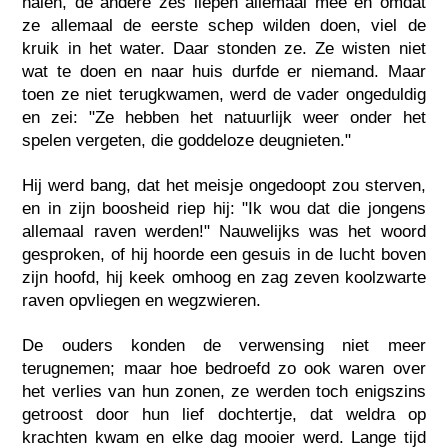
halen, de andere zes liepen allemaal mee en omdat
ze allemaal de eerste schep wilden doen, viel de
kruik in het water. Daar stonden ze. Ze wisten niet
wat te doen en naar huis durfde er niemand. Maar
toen ze niet terugkwamen, werd de vader ongeduldig
en zei: "Ze hebben het natuurlijk weer onder het
spelen vergeten, die goddeloze deugnieten."
Hij werd bang, dat het meisje ongedoopt zou sterven,
en in zijn boosheid riep hij: "Ik wou dat die jongens
allemaal raven werden!" Nauwelijks was het woord
gesproken, of hij hoorde een gesuis in de lucht boven
zijn hoofd, hij keek omhoog en zag zeven koolzwarte
raven opvliegen en wegzwieren.
De ouders konden de verwensing niet meer
terugnemen; maar hoe bedroefd zo ook waren over
het verlies van hun zonen, ze werden toch enigszins
getroost door hun lief dochtertje, dat weldra op
krachten kwam en elke dag mooier werd. Lange tijd